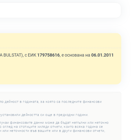
A BULSTAT), с ЕИК
179758616
, е основана на
06.01.2011
ло дейност в годината, за която са последните финансови
еустановили дейността си още в предходни години.
случаи финансовите данни може да бъдат непълни или неточно
 оглед на стотиците хиляди отчети, които всяка година се
 или неточности във вашите или в други финансови отчети,