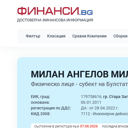
Филтър
Класации
Сравни Компании
Сборни
МИЛАН АНГЕЛОВ МИ
Физическо лице - субект на Булстат
ЕИК, град:
179758616,
гр. Стара За
основана:
06.01.2011
регистрация по ДДС:
ДА - от 28.04.2022 г.
КИД 2008:
7112 -
Инженерни дейнос
състояние в регистъра към
07.08.2026
последна вписа