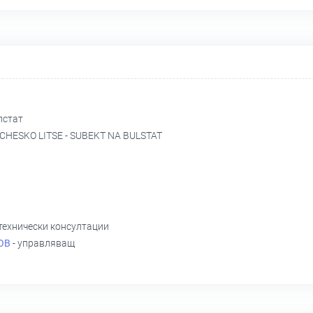
лстат
CHESKO LITSE - SUBEKT NA BULSTAT
 технически консултации
ОВ
- управляващ