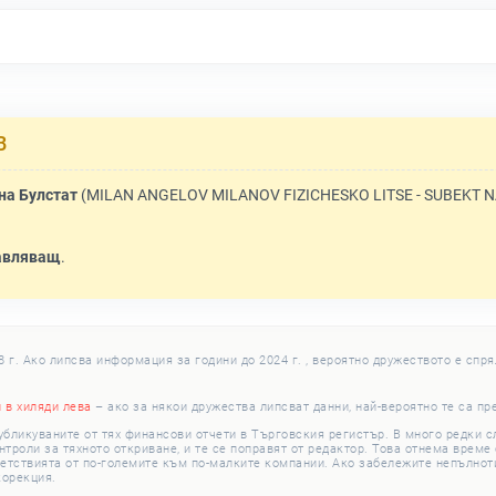
В
на Булстат
(MILAN ANGELOV MILANOV FIZICHESKO LITSE - SUBEKT N
авляващ
.
г. Ако липсва информация за години до 2024 г. , вероятно дружеството е спря
и в хиляди лева
– ако за някои дружества липсват данни, най-вероятно те са пр
убликуваните от тях финансови отчети в Търговския регистър. В много редки 
роли за тяхното откриване, и те се поправят от редактор. Това отнема време с
етствията от по-големите към по-малките компании. Ако забележите непълноти
корекция.