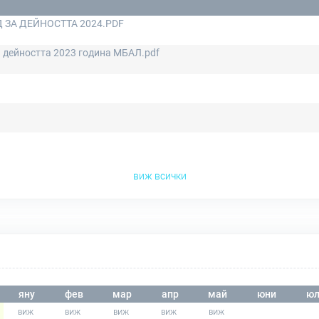
 ЗА ДЕЙНОСТТА 2024.PDF
а дейността 2023 година МБАЛ.pdf
виж всички
яну
фев
мар
апр
май
юни
юл