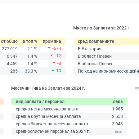
Място по Заплати за 2022 г.
от общо
в топ %
промяна
сред компаниите
-674
277 019
2,1 %
В България
-12
6 347
1,4 %
В област Плевен
-8
4 459
1,4 %
В община Плевен
10
285
33,3 %
По код на икономическа дейн
Месечни Нива на Заплати за 2024 г.
Ф
вид заплата / персонал
лева
средна нетна месечна заплата
1 985
средна брутна месечна заплата
2 558
среден бюджет за месечна заплата
3 043
0
средносписъчен персонал за 2024 г.