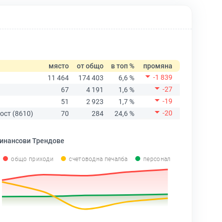
място
от общо
в топ %
промяна
-1 839
11 464
174 403
6,6 %
-27
67
4 191
1,6 %
-19
51
2 923
1,7 %
-20
ост (8610)
70
284
24,6 %
инансови Трендове
общо приходи
счетоводна печалба
персонал