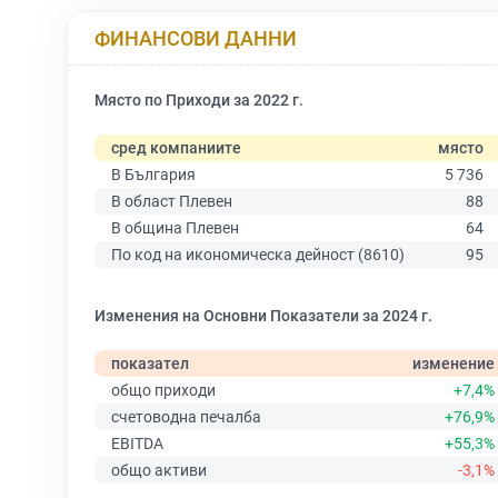
ФИНАНСОВИ ДАННИ
Място по Приходи за 2022 г.
сред компаниите
място
В България
5 736
В област Плевен
88
В община Плевен
64
По код на икономическа дейност (8610)
95
Изменения на Основни Показатели за 2024 г.
показател
изменение
общо приходи
+7,4%
счетоводна печалба
+76,9%
EBITDA
+55,3%
общо активи
-3,1%