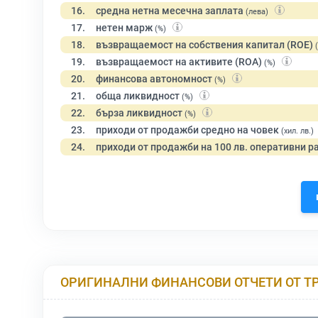
16.
средна нетна месечна заплата
(лева)
17.
нетен марж
(%)
18.
възвращаемост на собствения капитал (ROE)
19.
възвращаемост на активите (ROA)
(%)
20.
финансова автономност
(%)
21.
обща ликвидност
(%)
22.
бърза ликвидност
(%)
23.
приходи от продажби средно на човек
(хил. лв.)
24.
приходи от продажби на 100 лв. оперативни р
ОРИГИНАЛНИ ФИНАНСОВИ ОТЧЕТИ ОТ Т