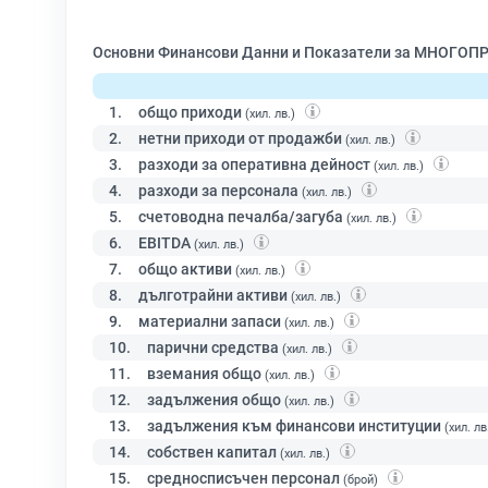
Основни Финансови Данни и Показатели за МНОГ
1.
общо приходи
(хил. лв.)
2.
нетни приходи от продажби
(хил. лв.)
3.
разходи за оперативна дейност
(хил. лв.)
4.
разходи за персонала
(хил. лв.)
5.
счетоводна печалба/загуба
(хил. лв.)
6.
EBITDA
(хил. лв.)
7.
общо активи
(хил. лв.)
8.
дълготрайни активи
(хил. лв.)
9.
материални запаси
(хил. лв.)
10.
парични средства
(хил. лв.)
11.
вземания общо
(хил. лв.)
12.
задължения общо
(хил. лв.)
13.
задължения към финансови институции
(хил. лв
14.
собствен капитал
(хил. лв.)
15.
средносписъчен персонал
(брой)