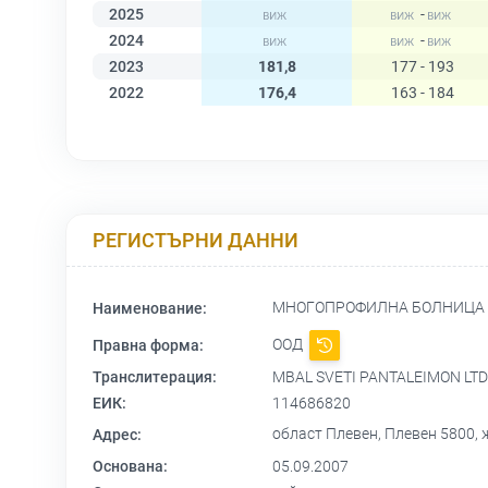
2025
-
2024
-
2023
181,8
177 - 193
2022
176,4
163 - 184
РЕГИСТЪРНИ ДАННИ
МНОГОПРОФИЛНА БОЛНИЦА З
Наименование:
ООД
Правна форма:
Транслитерация:
MBAL SVETI PANTALEIMON LTD
ЕИК:
114686820
област Плевен, Плевен 5800,
Адрес:
Основана:
05.09.2007