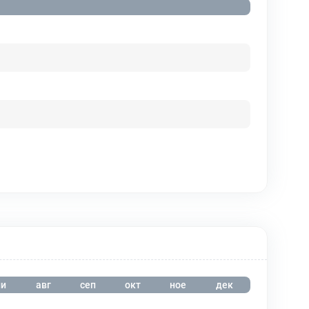
и
авг
сеп
окт
ное
дек