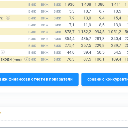
(%)
азходи
(лева)
виж финансови отчети и показатели
сравни с конкурент
Р