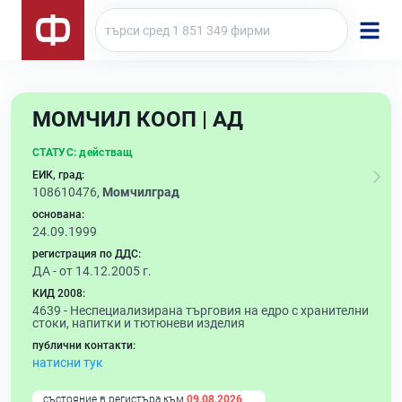
МОМЧИЛ КООП | АД
СТАТУС:
действащ
ЕИК, град:
108610476,
Момчилград
основана:
24.09.1999
регистрация по ДДС:
ДА - от 14.12.2005 г.
КИД 2008:
4639 -
Неспециализирана търговия на едро с хранителни
стоки, напитки и тютюневи изделия
публични контакти:
натисни тук
състояние в регистъра към
09.08.2026