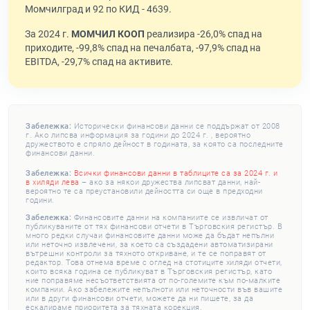
Момчилград и 92 по КИД - 4639.
За 2024 г.
МОМЧИЛ КООП
реализира -26,0% спад на
приходите, -99,8% спад на печалбата, -97,9% спад на
EBITDA, -29,7% спад на активите.
Забележка:
Исторически финансови данни се поддържат от 2008
г. Ако липсва информация за години до 2024 г. , вероятно
дружеството е спряло дейност в годината, за която са последните
финансови данни.
Забележка:
Всички финансови данни в таблиците са за 2024 г. и
в хиляди лева
– ако за някои дружества липсват данни, най-
вероятно те са преустановили дейността си още в предходни
години.
Забележка:
Финансовите данни на компаниите се извличат от
публикуваните от тях финансови отчети в Търговския регистър. В
много редки случаи финансовите данни може да бъдат непълни
или неточно извлечени, за което са създадени автоматизирани
вътрешни контроли за тяхното откриване, и те се поправят от
редактор. Това отнема време с оглед на стотиците хиляди отчети,
които всяка година се публикуват в Търговския регистър, като
ние поправяме несъответствията от по-големите към по-малките
компании. Ако забележите непълноти или неточности във вашите
или в други финансови отчети, можете да ни пишете, за да
ескалираме приоритета за тяхната корекция.