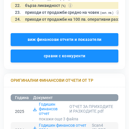
22.
бърза ликвидност
(%)
23.
приходи от продажби средно на човек
(хил. лв.)
24.
приходи от продажби на 100 лв. оперативни разходи
виж финансови отчети и показатели
сравни с конкуренти
ОРИГИНАЛНИ ФИНАНСОВИ ОТЧЕТИ ОТ ТР
Година
Документ
Годишен
ОТЧЕТ ЗА ПРИХОДИТЕ
финансов
И РАЗХОДИТЕ.pdf
2025
отчет
покажи още 3
файла
Годишен финансов отчет
Scan4