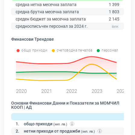
средна нетна месечна заплата
1 399
средна брутна месечна заплата
1 803
среден бюджет за месечна заплата
2 145
средносписъчен персонал за 2024 г.
Финансови Трендове
общо приходи
счетоводна печалба
персонал
0
2020
2021
2022
2023
2024
Основни Финансови Данни и Показатели за МОМЧИЛ
КООП | АД
1.
общо приходи
(хил. лв.)
2.
нетни приходи от продажби
(хил. лв.)