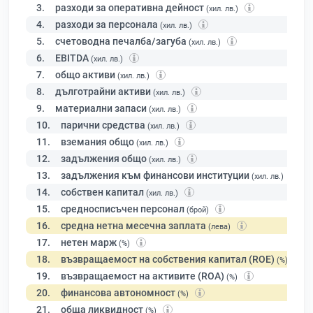
3.
разходи за оперативна дейност
(хил. лв.)
4.
разходи за персонала
(хил. лв.)
5.
счетоводна печалба/загуба
(хил. лв.)
6.
EBITDA
(хил. лв.)
7.
общо активи
(хил. лв.)
8.
дълготрайни активи
(хил. лв.)
9.
материални запаси
(хил. лв.)
10.
парични средства
(хил. лв.)
11.
вземания общо
(хил. лв.)
12.
задължения общо
(хил. лв.)
13.
задължения към финансови институции
(хил. лв.)
14.
собствен капитал
(хил. лв.)
15.
средносписъчен персонал
(брой)
16.
средна нетна месечна заплата
(лева)
17.
нетен марж
(%)
18.
възвращаемост на собствения капитал (ROE)
(%)
19.
възвращаемост на активите (ROA)
(%)
20.
финансова автономност
(%)
21.
обща ликвидност
(%)