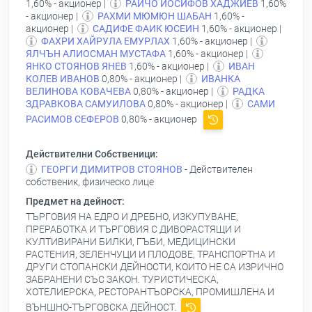
1,60% - акционер |
РАЙЧО ЙОСИФОВ ХАДЖИЕВ
1,60%
- акционер |
РАХМИ МЮМЮН ШАБАН
1,60% -
акционер |
САДИФЕ ФАИК ЮСЕИН
1,60% - акционер |
ФАХРИ ХАЙРУЛА ЕМУРЛАХ
1,60% - акционер |
ЯЛЧЪН АЛИОСМАН МУСТАФА
1,60% - акционер |
ЯНКО СТОЯНОВ ЯНЕВ
1,60% - акционер |
ИВАН
КОЛЕВ ИВАНОВ
0,80% - акционер |
ИВАНКА
ВЕЛИНОВА КОВАЧЕВА
0,80% - акционер |
РАДКА
ЗДРАВКОВА САМУИЛОВА
0,80% - акционер |
САМИ
РАСИМОВ СЕФЕРОВ
0,80% - акционер
Действителни Собственици:
ГЕОРГИ ДИМИТРОВ СТОЯНОВ
- Действителен
собственик, физическо лице
Предмет на дейност:
ТЪРГОВИЯ НА ЕДРО И ДРЕБНО, ИЗКУПУВАНЕ,
ПРЕРАБОТКА И ТЪРГОВИЯ С ДИВОРАСТЯЩИ И
КУЛТИВИРАНИ БИЛКИ, ГЪБИ, МЕДИЦИНСКИ
РАСТЕНИЯ, ЗЕЛЕНЧУЦИ И ПЛОДОВЕ, ТРАНСПОРТНА И
ДРУГИ СТОПАНСКИ ДЕЙНОСТИ, КОИТО НЕ СА ИЗРИЧНО
ЗАБРАНЕНИ СЪС ЗАКОН. ТУРИСТИЧЕСКА,
ХОТЕЛИЕРСКА, РЕСТОРАНТЪОРСКА, ПРОМИШЛЕНА И
ВЪНШНО-ТЪРГОВСКА ДЕЙНОСТ.