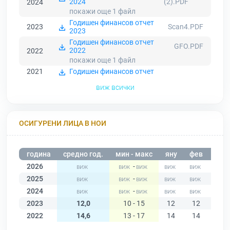
2024
(2).PDF
2024
покажи още 1
файл
Годишен финансов отчет
2023
Scan4.PDF
2023
Годишен финансов отчет
GFO.PDF
2022
2022
покажи още 1
файл
2021
Годишен финансов отчет
виж всички
ОСИГУРЕНИ ЛИЦА В НОИ
година
средно год.
мин - макс
яну
фев
мар
2026
-
2025
-
2024
-
2023
12,0
10 - 15
12
12
15
2022
14,6
13 - 17
14
14
17