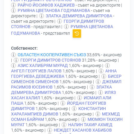
РАЙЧО ЙОСИФОВ ХАДЖИЕВ
- съвет на директорите |
РУМЯНА ЦВЕТАНОВА ГОДУМАНОВА
- съвет на
директорите |
ЗЛАТКА ДЕМИРЕВА ДИМИТРОВА
-
съвет на директорите |
ГЕОРГИ ДИМИТРОВ
СТОЯНОВ
- представител |
РУМЯНА ЦВЕТАНОВА
ГОДУМАНОВА
- представител
Собственост:
ОБЛАСТЕН КООПЕРАТИВЕН СЪЮЗ
33,69% - акционер
|
ГЕОРГИ ДИМИТРОВ СТОЯНОВ
31,28% - акционер |
АЗИС ХАЛИБРЯМ МУРАД
1,60% - акционер |
АНГЕЛ ГЕОРГИЕВ ЛАЛОВ
1,60% - акционер |
АННА
ГЕОРГИЕВА ДЕВЕДЖИЕВА
1,60% - акционер |
БИСЕР
СИМЕОНОВ СИМЕОНОВ
1,60% - акционер |
ДЖЕМИЛ
РАСИМОВ ЮСЕИНОВ
1,60% - акционер |
ЗЛАТКА
ДЕМИРЕВА ДИМИТРОВА
1,60% - акционер |
ИЛЯЗ
ХАСАН ХАЛИЛ
1,60% - акционер |
ИСМАИЛ АЛИ
ПАША
1,60% - акционер |
ЙОРДАН ГЕОРГИЕВ
ДИМИТРОВ
1,60% - акционер |
КОНСТАНТИН
ХАРАЛАМПИЕВ ДИМОВ
1,60% - акционер |
МЕХМЕД
ОСМАН БАЙРАМ
1,60% - акционер |
МЮМЮН ТАХСИН
МУРАТ
1,60% - акционер |
НАЛИН ТАХИР АХМЕД
1,60% - акционер |
НЕЖДЕТ ХАСАНОВ ХАБИБОВ