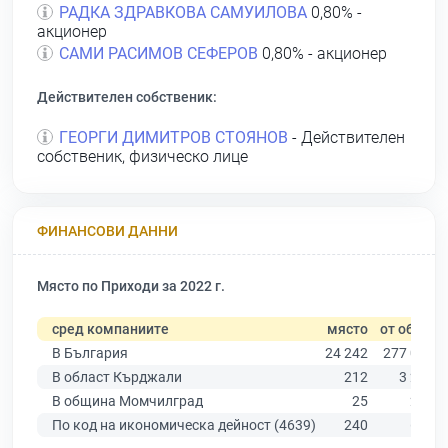
РАДКА ЗДРАВКОВА САМУИЛОВА
0,80% -
акционер
САМИ РАСИМОВ СЕФЕРОВ
0,80% - акционер
Действителен собственик:
ГЕОРГИ ДИМИТРОВ СТОЯНОВ
- Действителен
собственик, физическо лице
ФИНАНСОВИ ДАННИ
Място по Приходи за 2022 г.
сред компаниите
място
от общо
В България
24 242
277 019
В област Кърджали
212
3 205
В община Момчилград
25
290
По код на икономическа дейност (4639)
240
639