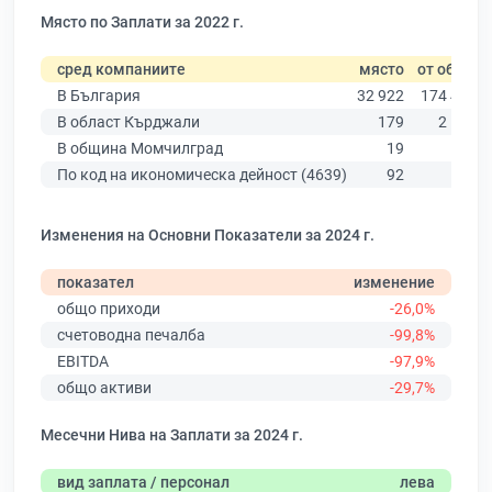
Място по Заплати за 2022 г.
сред компаниите
място
от общо
В България
32 922
174 403
В област Кърджали
179
2 145
В община Момчилград
19
193
По код на икономическа дейност (4639)
92
503
Изменения на Основни Показатели за 2024 г.
показател
изменение
общо приходи
-26,0%
счетоводна печалба
-99,8%
EBITDA
-97,9%
общо активи
-29,7%
Месечни Нива на Заплати за 2024 г.
вид заплата / персонал
лева