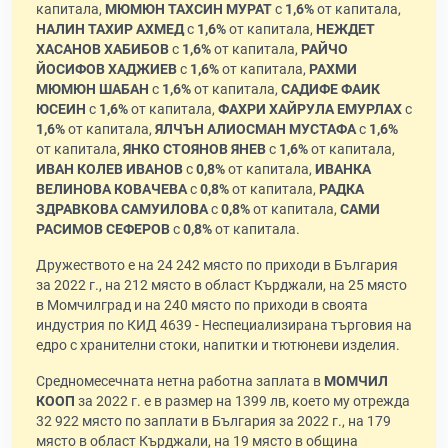
капитала,
МЮМЮН ТАХСИН МУРАТ
с
1,6%
от капитала,
НАЛИН ТАХИР АХМЕД
с
1,6%
от капитала,
НЕЖДЕТ
ХАСАНОВ ХАБИБОВ
с
1,6%
от капитала,
РАЙЧО
ЙОСИФОВ ХАДЖИЕВ
с
1,6%
от капитала,
РАХМИ
МЮМЮН ШАБАН
с
1,6%
от капитала,
САДИФЕ ФАИК
ЮСЕИН
с
1,6%
от капитала,
ФАХРИ ХАЙРУЛА ЕМУРЛАХ
с
1,6%
от капитала,
ЯЛЧЪН АЛИОСМАН МУСТАФА
с
1,6%
от капитала,
ЯНКО СТОЯНОВ ЯНЕВ
с
1,6%
от капитала,
ИВАН КОЛЕВ ИВАНОВ
с
0,8%
от капитала,
ИВАНКА
ВЕЛИНОВА КОВАЧЕВА
с
0,8%
от капитала,
РАДКА
ЗДРАВКОВА САМУИЛОВА
с
0,8%
от капитала,
САМИ
РАСИМОВ СЕФЕРОВ
с
0,8%
от капитала.
Дружеството е на 24 242 място по приходи в България
за 2022 г., на 212 място в област Кърджали, на 25 място
в Момчилград и на 240 място по приходи в своята
индустрия по КИД 4639 - Неспециализирана търговия на
едро с хранителни стоки, напитки и тютюневи изделия.
Средномесечната нетна работна заплата в
МОМЧИЛ
КООП
за 2022 г. е в размер на 1399 лв, което му отрежда
32 922 място по заплати в България за 2022 г., на 179
място в област Кърджали, на 19 място в община