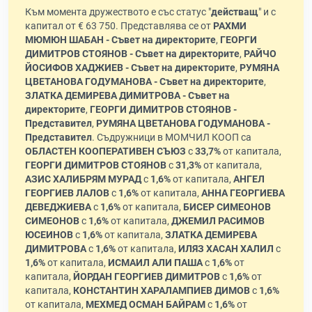
Към момента дружеството е със статус "
действащ
" и с
капитал от € 63 750. Представлява се от
РАХМИ
МЮМЮН ШАБАН - Съвет на директорите
,
ГЕОРГИ
ДИМИТРОВ СТОЯНОВ - Съвет на директорите
,
РАЙЧО
ЙОСИФОВ ХАДЖИЕВ - Съвет на директорите
,
РУМЯНА
ЦВЕТАНОВА ГОДУМАНОВА - Съвет на директорите
,
ЗЛАТКА ДЕМИРЕВА ДИМИТРОВА - Съвет на
директорите
,
ГЕОРГИ ДИМИТРОВ СТОЯНОВ -
Представител
,
РУМЯНА ЦВЕТАНОВА ГОДУМАНОВА -
Представител
. Съдружници в МОМЧИЛ КООП са
ОБЛАСТЕН КООПЕРАТИВЕН СЪЮЗ
с
33,7%
от капитала,
ГЕОРГИ ДИМИТРОВ СТОЯНОВ
с
31,3%
от капитала,
АЗИС ХАЛИБРЯМ МУРАД
с
1,6%
от капитала,
АНГЕЛ
ГЕОРГИЕВ ЛАЛОВ
с
1,6%
от капитала,
АННА ГЕОРГИЕВА
ДЕВЕДЖИЕВА
с
1,6%
от капитала,
БИСЕР СИМЕОНОВ
СИМЕОНОВ
с
1,6%
от капитала,
ДЖЕМИЛ РАСИМОВ
ЮСЕИНОВ
с
1,6%
от капитала,
ЗЛАТКА ДЕМИРЕВА
ДИМИТРОВА
с
1,6%
от капитала,
ИЛЯЗ ХАСАН ХАЛИЛ
с
1,6%
от капитала,
ИСМАИЛ АЛИ ПАША
с
1,6%
от
капитала,
ЙОРДАН ГЕОРГИЕВ ДИМИТРОВ
с
1,6%
от
капитала,
КОНСТАНТИН ХАРАЛАМПИЕВ ДИМОВ
с
1,6%
от капитала,
МЕХМЕД ОСМАН БАЙРАМ
с
1,6%
от