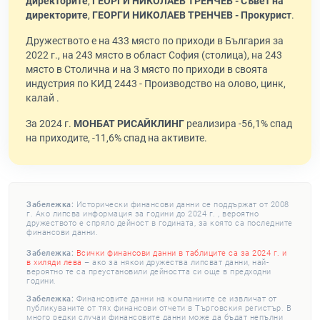
директорите
,
ГЕОРГИ НИКОЛАЕВ ТРЕНЧЕВ - Съвет на
директорите
,
ГЕОРГИ НИКОЛАЕВ ТРЕНЧЕВ - Прокурист
.
Дружеството е на 433 място по приходи в България за
2022 г., на 243 място в област София (столица), на 243
място в Столична и на 3 място по приходи в своята
индустрия по КИД 2443 - Производство на олово, цинк,
калай .
За 2024 г.
МОНБАТ РИСАЙКЛИНГ
реализира -56,1% спад
на приходите, -11,6% спад на активите.
Забележка:
Исторически финансови данни се поддържат от 2008
г. Ако липсва информация за години до 2024 г. , вероятно
дружеството е спряло дейност в годината, за която са последните
финансови данни.
Забележка:
Всички финансови данни в таблиците са за 2024 г. и
в хиляди лева
– ако за някои дружества липсват данни, най-
вероятно те са преустановили дейността си още в предходни
години.
Забележка:
Финансовите данни на компаниите се извличат от
публикуваните от тях финансови отчети в Търговския регистър. В
много редки случаи финансовите данни може да бъдат непълни