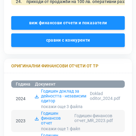
24.
приходи от продажби на 100 лв. оперативни разходи
виж финансови отчети и показатели
сравни с конкуренти
ОРИГИНАЛНИ ФИНАНСОВИ ОТЧЕТИ ОТ ТР
Година
Документ
Годишен доклад за
Doklad
дейността - независим
oditor_2024.pdf
2024
одитор
покажи още 3
файла
Годишен
Годишен финансов
финансов
отчет_MR_2023.pdf
2023
отчет
покажи още 1
файл
Годишен