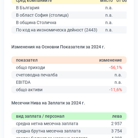
сред компаниите
място
от общо
В България
n.a.
В област София (столица)
n.a.
В община Столична
n.a.
По код на икономическа дейност (2443)
n.a.
Изменения на Основни Показатели за 2024 г.
показател
изменение
общо приходи
-56,1%
счетоводна печалба
n.a.
EBITDA
n.a.
общо активи
-11,6%
Месечни Нива на Заплати за 2024 г.
вид заплата / персонал
лева
средна нетна месечна заплата
2 957
средна брутна месечна заплата
3 754