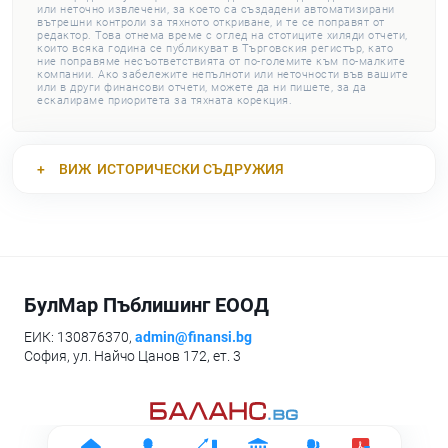
или неточно извлечени, за което са създадени автоматизирани
вътрешни контроли за тяхното откриване, и те се поправят от
редактор. Това отнема време с оглед на стотиците хиляди отчети,
които всяка година се публикуват в Търговския регистър, като
ние поправяме несъответствията от по-големите към по-малките
компании. Ако забележите непълноти или неточности във вашите
или в други финансови отчети, можете да ни пишете, за да
ескалираме приоритета за тяхната корекция.
ВИЖ
ИСТОРИЧЕСКИ СЪДРУЖИЯ
БулМар Пъблишинг ЕООД
ЕИК: 130876370,
admin@finansi.bg
София, ул. Найчо Цанов 172, ет. 3