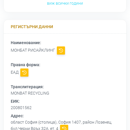
виж всички години
РЕГИСТЪРНИ ДАННИ
Наименование:
МОНБАТ РИСАЙКЛИНГ
Правна форма:
ЕАД
Транслитерация:
MONBAT RECYCLING
ЕИК:
200801562
Адрес:
област София (столица), София 1407, район Лозенец,
бул.Черни Връх 32А, ет. 4