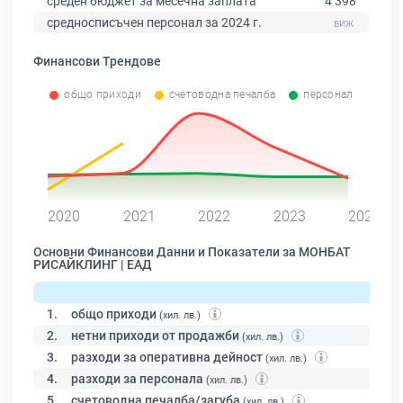
среден бюджет за месечна заплата
4 398
средносписъчен персонал за 2024 г.
Финансови Трендове
общо приходи
счетоводна печалба
персонал
0
2020
2021
2022
2023
2024
Основни Финансови Данни и Показатели за МОНБАТ
РИСАЙКЛИНГ | ЕАД
1.
общо приходи
(хил. лв.)
2.
нетни приходи от продажби
(хил. лв.)
3.
разходи за оперативна дейност
(хил. лв.)
4.
разходи за персонала
(хил. лв.)
5.
счетоводна печалба/загуба
(хил. лв.)