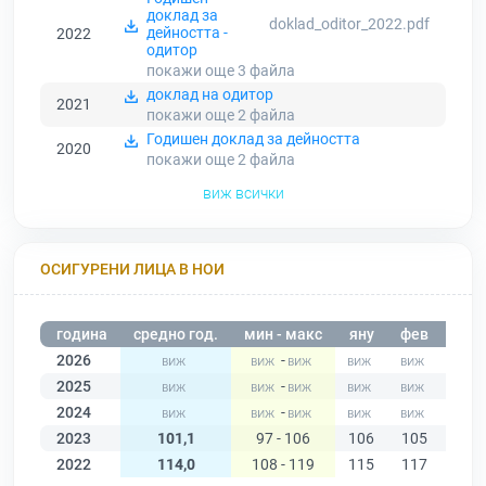
доклад за
doklad_oditor_2022.pdf
дейността -
2022
одитор
покажи още 3
файла
доклад на одитор
2021
покажи още 2
файла
Годишен доклад за дейността
2020
покажи още 2
файла
виж всички
ОСИГУРЕНИ ЛИЦА В НОИ
година
средно год.
мин - макс
яну
фев
мар
2026
-
2025
-
2024
-
2023
101,1
97 - 106
106
105
105
2022
114,0
108 - 119
115
117
119