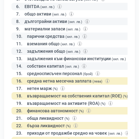
6.
EBITDA
(хил. лв.)
7.
общо активи
(хил. лв.)
8.
дълготрайни активи
(хил. лв.)
9.
материални запаси
(хил. лв.)
10.
парични средства
(хил. лв.)
11.
вземания общо
(хил. лв.)
12.
задължения общо
(хил. лв.)
13.
задължения към финансови институции
(хил. лв.)
14.
собствен капитал
(хил. лв.)
15.
средносписъчен персонал
(брой)
16.
средна нетна месечна заплата
(лева)
17.
нетен марж
(%)
18.
възвращаемост на собствения капитал (ROE)
(%)
19.
възвращаемост на активите (ROA)
(%)
20.
финансова автономност
(%)
21.
обща ликвидност
(%)
22.
бърза ликвидност
(%)
23.
приходи от продажби средно на човек
(хил. лв.)