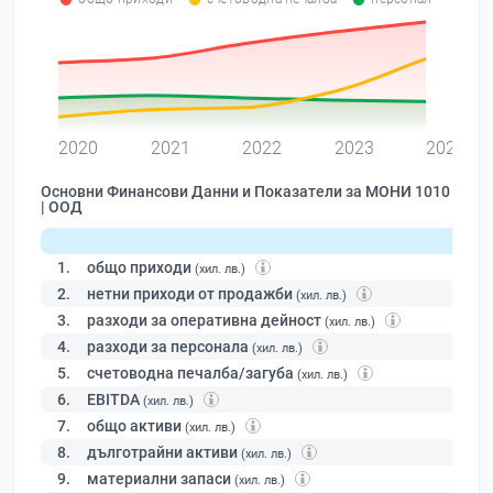
0
2020
2021
2022
2023
2024
Основни Финансови Данни и Показатели за МОНИ 1010
| ООД
1.
общо приходи
(хил. лв.)
2.
нетни приходи от продажби
(хил. лв.)
3.
разходи за оперативна дейност
(хил. лв.)
4.
разходи за персонала
(хил. лв.)
5.
счетоводна печалба/загуба
(хил. лв.)
6.
EBITDA
(хил. лв.)
7.
общо активи
(хил. лв.)
8.
дълготрайни активи
(хил. лв.)
9.
материални запаси
(хил. лв.)