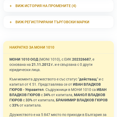
ВИЖ ИСТОРИЯ НА ПРОМЕНИТЕ (4)
ВИЖ РЕГИСТРИРАНИ ТЪРГОВСКИ МАРКИ
НАКРАТКО ЗА МОНИ 1010
МОНИ 1010 ООД
(MONI 1010), с ЕИК
202326687
, е
основана на
21.11.2012 г.
и е свързана с 0 други
юридически лица.
Към момента дружеството е със статус "
действащ
" и с
капитал от € 51. Представлява се от
ИВАН ВЛАДКОВ
ГЮРОВ - Управител
. Съдружници в МОНИ 1010 са
ИВАН
ВЛАДКОВ ГЮРОВ
с
34%
от капитала,
МАНОЛ ВЛАДКОВ
ГЮРОВ
с
33%
от капитала,
БРАНИМИР ВЛАДКОВ ГЮРОВ
с
33%
от капитала.
Дружеството е на 5 847 място по приходи в България за