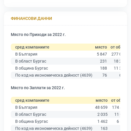
ФИНАНСОВИ ДАННИ
Място по Приходи за 2022 г.
сред компаниите
място
от общо
В България
5 847
277 019
В област Бургас
231
18 275
В община Бургас
188
11 315
По код на икономическа дейност (4639)
76
639
Място по Заплати за 2022 г.
сред компаниите
място
от общо
В България
48 659
174 403
В област Бургас
2 035
11 009
В община Бургас
1 462
6 879
По код на икономическа дейност (4639)
163
503