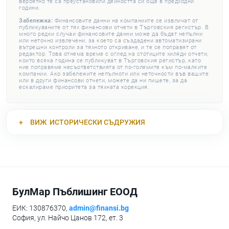
вероятно те са преустановили дейността си още в предходни
години.
Забележка:
Финансовите данни на компаниите се извличат от
публикуваните от тях финансови отчети в Търговския регистър. В
много редки случаи финансовите данни може да бъдат непълни
или неточно извлечени, за което са създадени автоматизирани
вътрешни контроли за тяхното откриване, и те се поправят от
редактор. Това отнема време с оглед на стотиците хиляди отчети,
които всяка година се публикуват в Търговския регистър, като
ние поправяме несъответствията от по-големите към по-малките
компании. Ако забележите непълноти или неточности във вашите
или в други финансови отчети, можете да ни пишете, за да
ескалираме приоритета за тяхната корекция.
ВИЖ
ИСТОРИЧЕСКИ СЪДРУЖИЯ
БулМар Пъблишинг ЕООД
ЕИК: 130876370,
admin@finansi.bg
София, ул. Найчо Цанов 172, ет. 3