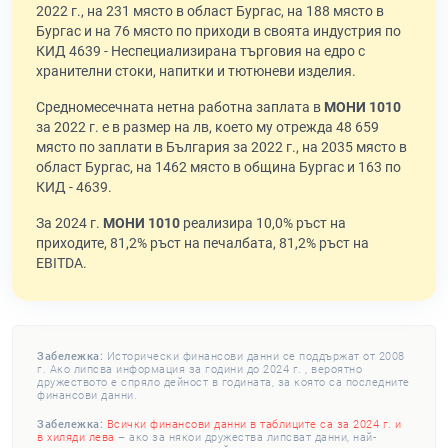
2022 г., на 231 място в област Бургас, на 188 място в
Бургас и на 76 място по приходи в своята индустрия по
КИД 4639 - Неспециализирана търговия на едро с
хранителни стоки, напитки и тютюневи изделия.
Средномесечната нетна работна заплата в
МОНИ 1010
за 2022 г. е в размер на лв, което му отрежда 48 659
място по заплати в България за 2022 г., на 2035 място в
област Бургас, на 1462 място в община Бургас и 163 по
КИД - 4639.
За 2024 г.
МОНИ 1010
реализира 10,0% ръст на
приходите, 81,2% ръст на печалбата, 81,2% ръст на
EBITDA.
Забележка:
Исторически финансови данни се поддържат от 2008
г. Ако липсва информация за години до 2024 г. , вероятно
дружеството е спряло дейност в годината, за която са последните
финансови данни.
Забележка:
Всички финансови данни в таблиците са за 2024 г. и
в хиляди лева
– ако за някои дружества липсват данни, най-