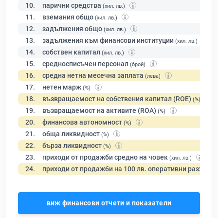
10.
парични средства
(хил. лв.)
11.
вземания общо
(хил. лв.)
12.
задължения общо
(хил. лв.)
13.
задължения към финансови институции
(хил. лв.)
14.
собствен капитал
(хил. лв.)
15.
средносписъчен персонал
(брой)
16.
средна нетна месечна заплата
(лева)
17.
нетен марж
(%)
18.
възвращаемост на собствения капитал (ROE)
(%)
19.
възвращаемост на активите (ROA)
(%)
20.
финансова автономност
(%)
21.
обща ликвидност
(%)
22.
бърза ликвидност
(%)
23.
приходи от продажби средно на човек
(хил. лв.)
24.
приходи от продажби на 100 лв. оперативни разходи
виж финансови отчети и показатели