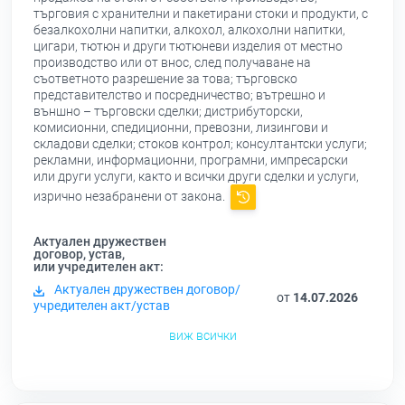
търговия с хранителни и пакетирани стоки и продукти, с
безалкохолни напитки, алкохол, алкохолни напитки,
цигари, тютюн и други тютюневи изделия от местно
производство или от внос, след получаване на
съответното разрешение за това; търговско
представителство и посредничество; вътрешно и
външно – търговски сделки; дистрибуторски,
комисионни, спедиционни, превозни, лизингови и
складови сделки; стоков контрол; консултантски услуги;
рекламни, информационни, програмни, импресарски
или други услуги, както и всички други сделки и услуги,
изрично незабранени от закона.
Актуален дружествен
договор, устав,
или учредителен акт:
Актуален дружествен договор/
от
14.07.2026
учредителен акт/устав
виж всички