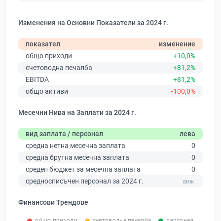
Изменения на Основни Показатели за 2024 г.
показател
изменение
общо приходи
+10,0%
счетоводна печалба
+81,2%
EBITDA
+81,2%
общо активи
-100,0%
Месечни Нива на Заплати за 2024 г.
вид заплата / персонал
лева
средна нетна месечна заплата
0
средна брутна месечна заплата
0
среден бюджет за месечна заплата
0
средносписъчен персонал за 2024 г.
Финансови Трендове
общо приходи
счетоводна печалба
персонал