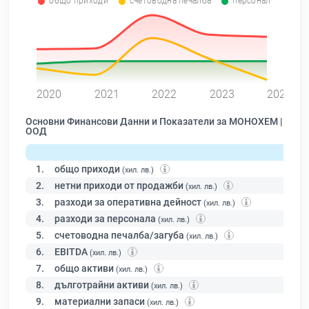
общо приходи
счетоводна печалба
персонал
0
2020
2021
2022
2023
2024
Основни Финансови Данни и Показатели за МОНОХЕМ |
ООД
1.
общо приходи
(хил. лв.)
2.
нетни приходи от продажби
(хил. лв.)
3.
разходи за оперативна дейност
(хил. лв.)
4.
разходи за персонала
(хил. лв.)
5.
счетоводна печалба/загуба
(хил. лв.)
6.
EBITDA
(хил. лв.)
7.
общо активи
(хил. лв.)
8.
дълготрайни активи
(хил. лв.)
9.
материални запаси
(хил. лв.)