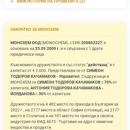
ВИЖ ИСТОРИЯ НА ПРОМЕНИТЕ (2)
НАКРАТКО ЗА МОНОХЕМ
МОНОХЕМ ООД
(MONOCHEM), с ЕИК
200862227
, е
основана на
25.09.2009 г.
и е свързана с 1 други
юридически лица.
Към момента дружеството е със статус "
действащ
" и с
капитал от € 2 600. Представлява се от
СИМЕОН
ТОДОРОВ КАЧАМАКОВ - Управител
. Съдружници в
МОНОХЕМ са
СИМЕОН ТОДОРОВ КАЧАМАКОВ
с
70%
от
капитала,
АНТОНИЯ ТОДОРОВА КАЧАМАКОВА -
ЙОРДАНОВА
с
30%
от капитала.
Дружеството е на 4 482 място по приходи в България за
2022 г., на 2177 място в област София (столица), на 2177
място в Столична и на 101 място по приходи в своята
индустрия по КИД 4675 - Търговия на едро с химични
вещества и продукти.