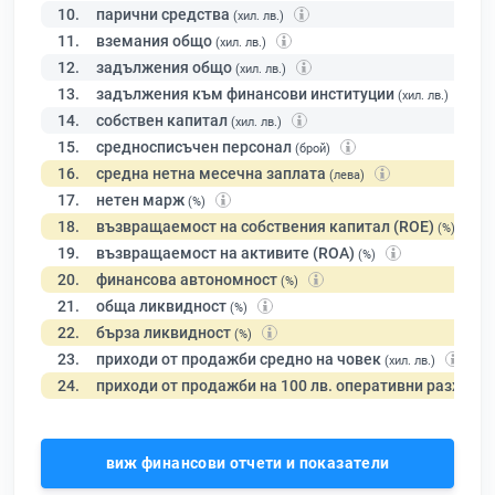
10.
парични средства
(хил. лв.)
11.
вземания общо
(хил. лв.)
12.
задължения общо
(хил. лв.)
13.
задължения към финансови институции
(хил. лв.)
14.
собствен капитал
(хил. лв.)
15.
средносписъчен персонал
(брой)
16.
средна нетна месечна заплата
(лева)
17.
нетен марж
(%)
18.
възвращаемост на собствения капитал (ROE)
(%)
19.
възвращаемост на активите (ROA)
(%)
20.
финансова автономност
(%)
21.
обща ликвидност
(%)
22.
бърза ликвидност
(%)
23.
приходи от продажби средно на човек
(хил. лв.)
24.
приходи от продажби на 100 лв. оперативни разходи
виж финансови отчети и показатели