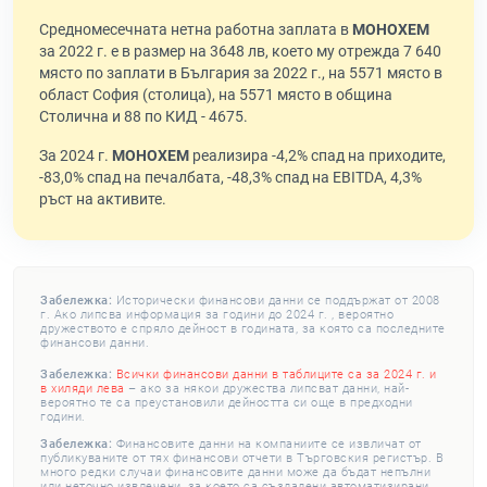
Средномесечната нетна работна заплата в
МОНОХЕМ
за 2022 г. е в размер на 3648 лв, което му отрежда 7 640
място по заплати в България за 2022 г., на 5571 място в
област София (столица), на 5571 място в община
Столична и 88 по КИД - 4675.
За 2024 г.
МОНОХЕМ
реализира -4,2% спад на приходите,
-83,0% спад на печалбата, -48,3% спад на EBITDA, 4,3%
ръст на активите.
Забележка:
Исторически финансови данни се поддържат от 2008
г. Ако липсва информация за години до 2024 г. , вероятно
дружеството е спряло дейност в годината, за която са последните
финансови данни.
Забележка:
Всички финансови данни в таблиците са за 2024 г. и
в хиляди лева
– ако за някои дружества липсват данни, най-
вероятно те са преустановили дейността си още в предходни
години.
Забележка:
Финансовите данни на компаниите се извличат от
публикуваните от тях финансови отчети в Търговския регистър. В
много редки случаи финансовите данни може да бъдат непълни
или неточно извлечени, за което са създадени автоматизирани