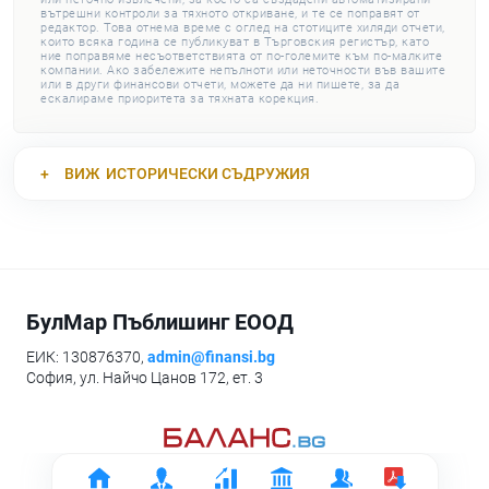
вътрешни контроли за тяхното откриване, и те се поправят от
редактор. Това отнема време с оглед на стотиците хиляди отчети,
които всяка година се публикуват в Търговския регистър, като
ние поправяме несъответствията от по-големите към по-малките
компании. Ако забележите непълноти или неточности във вашите
или в други финансови отчети, можете да ни пишете, за да
ескалираме приоритета за тяхната корекция.
ВИЖ
ИСТОРИЧЕСКИ СЪДРУЖИЯ
БулМар Пъблишинг ЕООД
ЕИК: 130876370,
admin@finansi.bg
София, ул. Найчо Цанов 172, ет. 3