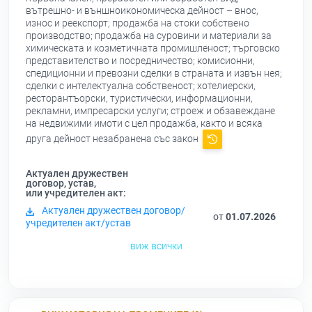
вътрешно- и външноикономическа дейност – внос,
износ и реекспорт; продажба на стоки собствено
производство; продажба на суровини и материали за
химическата и козметичната промишленост; търговско
представителство и посредничество; комисионни,
спедиционни и превозни сделки в страната и извън нея;
сделки с интелектуална собственост; хотелиерски,
ресторантъорски, туристически, информационни,
рекламни, импресарски услуги; строеж и обзавеждане
на недвижими имоти с цел продажба, както и всяка
друга дейност незабранена със закон
Актуален дружествен
договор, устав,
или учредителен акт:
Актуален дружествен договор/
от
01.07.2026
учредителен акт/устав
виж всички