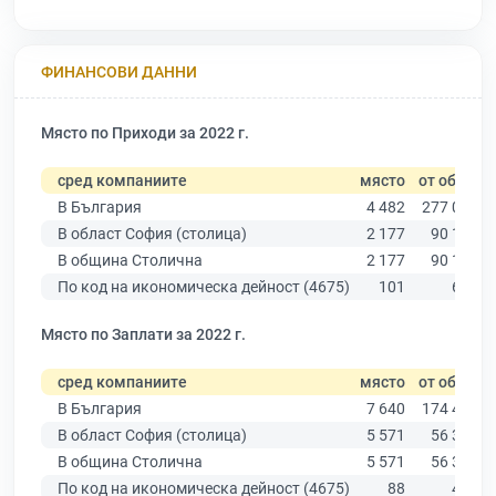
ФИНАНСОВИ ДАННИ
Място по Приходи за 2022 г.
сред компаниите
място
от общо
В България
4 482
277 019
В област София (столица)
2 177
90 178
В община Столична
2 177
90 178
По код на икономическа дейност (4675)
101
616
Място по Заплати за 2022 г.
сред компаниите
място
от общо
В България
7 640
174 403
В област София (столица)
5 571
56 378
В община Столична
5 571
56 378
По код на икономическа дейност (4675)
88
457