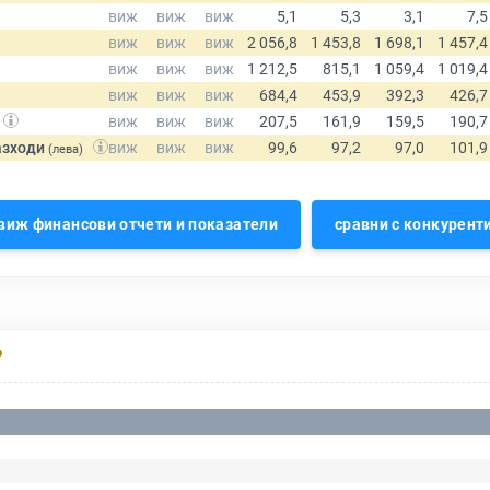
азходи
(лева)
виж финансови отчети и показатели
сравни с конкурент
Р