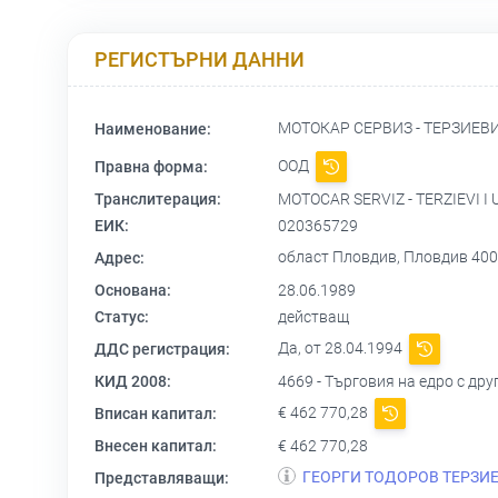
РЕГИСТЪРНИ ДАННИ
МОТОКАР СЕРВИЗ - ТЕРЗИЕВ
Наименование:
ООД
Правна форма:
Транслитерация:
MOTOCAR SERVIZ - TERZIEVI I
ЕИК:
020365729
област Пловдив, Пловдив 40
Адрес:
Основана:
28.06.1989
Статус:
действащ
Да, от 28.04.1994
ДДС регистрация:
КИД 2008:
4669 - Търговия на едро с др
€ 462 770,28
Вписан капитал:
Внесен капитал:
€ 462 770,28
ГЕОРГИ ТОДОРОВ ТЕРЗИ
Представляващи: