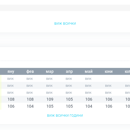
виж всички
яну
фев
мар
апр
май
юни
юл
108
108
109
105
106
106
10
106
104
105
105
104
106
10
виж всички години