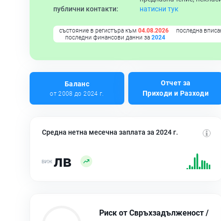
публични контакти:
натисни тук
състояние в регистъра към
04.08.2026
последна вписа
последни финансови данни за
2024
Отчет за
Баланс
Приходи и Разходи
от 2008 до 2024 г.
Средна нетна месечна заплата за 2024 г.
лв
Риск от Свръхзадълженост /