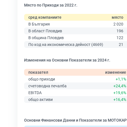
Място по Приходи за 2022 г.
сред компаниите
място
В България
2 020
В област Пловдив
196
В община Пловдив
122
По код на икономическа дейност (4669)
21
Изменения на Основни Показатели за 2024 г.
показател
изменение
общо приходи
+1,1%
счетоводна печалба
+24,4%
EBITDA
+19,6%
общо активи
+16,4%
Основни Финансови Данни и Показатели за МОТОКАР