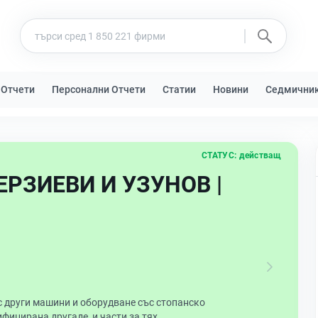
 Отчети
Персонални Отчети
Статии
Новини
Седмични
СТАТУС:
действащ
ЕРЗИЕВИ И УЗУНОВ |
с други машини и оборудване със стопанско
фицирана другаде, и части за тях