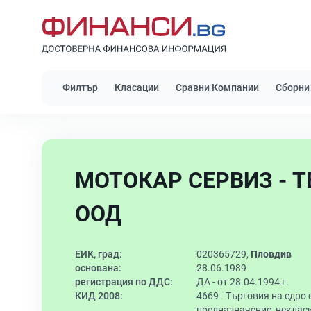
Филтър
Класации
Сравни Компании
Сборни
МОТОКАР СЕРВИЗ - Т
ООД
ЕИК, град:
020365729,
Пловдив
основана:
28.06.1989
регистрация по ДДС:
ДА - от 28.04.1994 г.
КИД 2008:
4669 -
Търговия на едро 
предназначение, некласи