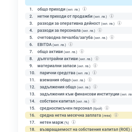
1.
общо приходи
(хил. лв.)
2.
нетни приходи от продажби
(хил. лв.)
3.
разходи за оперативна дейност
(хил. лв.)
4.
разходи за персонала
(хил. лв.)
5.
счетоводна печалба/загуба
(хил. лв.)
6.
EBITDA
(хил. лв.)
7.
общо активи
(хил. лв.)
8.
дълготрайни активи
(хил. лв.)
9.
материални запаси
(хил. лв.)
10.
парични средства
(хил. лв.)
11.
вземания общо
(хил. лв.)
12.
задължения общо
(хил. лв.)
13.
задължения към финансови институции
(хил. лв
14.
собствен капитал
(хил. лв.)
15.
средносписъчен персонал
(брой)
16.
средна нетна месечна заплата
(лева)
17.
нетен марж
(%)
18.
възвращаемост на собствения капитал (ROE)