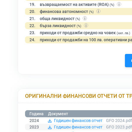
19.
възвращаемост на активите (ROA)
(%)
20.
финансова автономност
(%)
21.
обща ликвидност
(%)
22.
бърза ликвидност
(%)
23.
приходи от продажби средно на човек
(хил. лв.)
24.
приходи от продажби на 100 лв. оперативни р
ОРИГИНАЛНИ ФИНАНСОВИ ОТЧЕТИ ОТ Т
Година
Документ
2024
Годишен финансов отчет
GFO 2024.pdf
2023
Годишен финансов отчет
GFO 2023.pdf