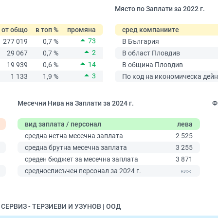
Място по Заплати за 2022 г.
от общо
в топ %
промяна
сред компаниите
73
277 019
0,7 %
В България
2
29 067
0,7 %
В област Пловдив
14
19 939
0,6 %
В община Пловдив
3
1 133
1,9 %
По код на икономическа дейн
Месечни Нива на Заплати за 2024 г.
Ф
вид заплата / персонал
лева
средна нетна месечна заплата
2 525
средна брутна месечна заплата
3 255
среден бюджет за месечна заплата
3 871
0
средносписъчен персонал за 2024 г.
 СЕРВИЗ - ТЕРЗИЕВИ И УЗУНОВ | ООД