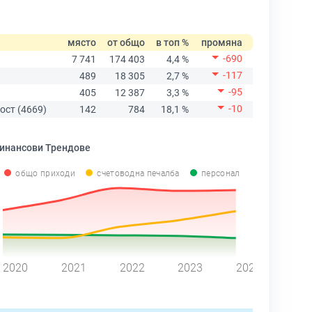
място
от общо
в топ %
промяна
-690
7 741
174 403
4,4 %
-117
489
18 305
2,7 %
-95
405
12 387
3,3 %
-10
ост (4669)
142
784
18,1 %
инансови Трендове
общо приходи
счетоводна печалба
персонал
2020
2021
2022
2023
2024