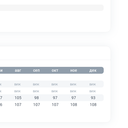
и
авг
сеп
окт
ное
дек
7
105
98
97
97
93
6
107
107
107
108
108