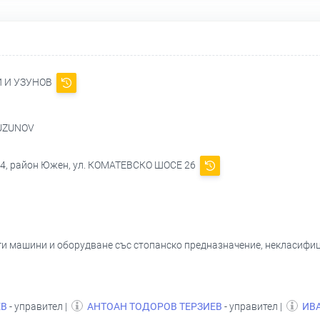
И И УЗУНОВ
 UZUNOV
04, район Южен, ул. КОМАТЕВСКО ШОСЕ 26
уги машини и оборудване със стопанско предназначение, некласифици
ЕВ
- управител |
АНТОАН ТОДОРОВ ТЕРЗИЕВ
- управител |
ИВ