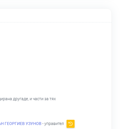
рана другаде, и части за тях
АН ГЕОРГИЕВ УЗУНОВ
- управител