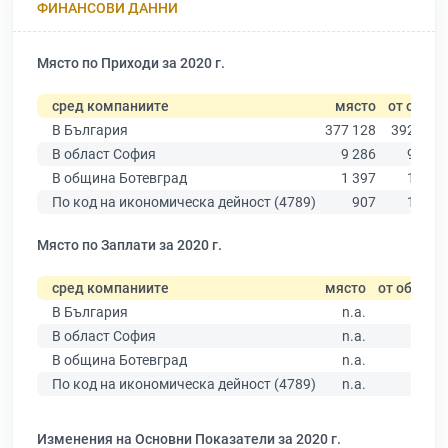
ФИНАНСОВИ ДАННИ
Място по Приходи за 2020 г.
сред компаниите
място
от общо
В България
377 128
392 744
В област София
9 286
9 641
В община Ботевград
1 397
1 463
По код на икономическа дейност (4789)
907
1 035
Място по Заплати за 2020 г.
сред компаниите
място
от общо
В България
n.a.
В област София
n.a.
В община Ботевград
n.a.
По код на икономическа дейност (4789)
n.a.
Изменения на Основни Показатели за 2020 г.