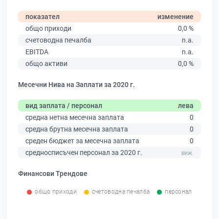
показател
изменение
общо приходи
0,0 %
счетоводна печалба
n.a.
EBITDA
n.a.
общо активи
0,0 %
Месечни Нива на Заплати за 2020 г.
вид заплата / персонал
лева
средна нетна месечна заплата
0
средна брутна месечна заплата
0
среден бюджет за месечна заплата
0
средносписъчен персонал за 2020 г.
Финансови Трендове
общо приходи
счетоводна печалба
персонал