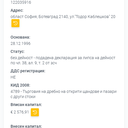
122035916
Адрес:
област София, Ботевград 2140, ул."Тодор Каблешков" 20
Основана:
28.12.1996
Статус:
без дейност - подадена декларация за липса на дейност
по чл. 38, ал. 9, т. 2 от зсч
ДДС регистрация:
НЕ
КИД 2008:
4789 - Търговия на дребно на открити щандове и пазари
с други стоки
Вписан капитал:
€ 2 576,91
Внесен капитал: