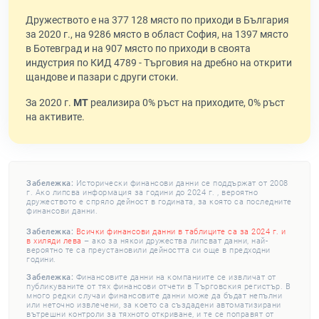
Дружеството е на 377 128 място по приходи в България
за 2020 г., на 9286 място в област София, на 1397 място
в Ботевград и на 907 място по приходи в своята
индустрия по КИД 4789 - Търговия на дребно на открити
щандове и пазари с други стоки.
За 2020 г.
МТ
реализира 0% ръст на приходите, 0% ръст
на активите.
Забележка:
Исторически финансови данни се поддържат от 2008
г. Ако липсва информация за години до 2024 г. , вероятно
дружеството е спряло дейност в годината, за която са последните
финансови данни.
Забележка:
Всички финансови данни в таблиците са за 2024 г. и
в хиляди лева
– ако за някои дружества липсват данни, най-
вероятно те са преустановили дейността си още в предходни
години.
Забележка:
Финансовите данни на компаниите се извличат от
публикуваните от тях финансови отчети в Търговския регистър. В
много редки случаи финансовите данни може да бъдат непълни
или неточно извлечени, за което са създадени автоматизирани
вътрешни контроли за тяхното откриване, и те се поправят от