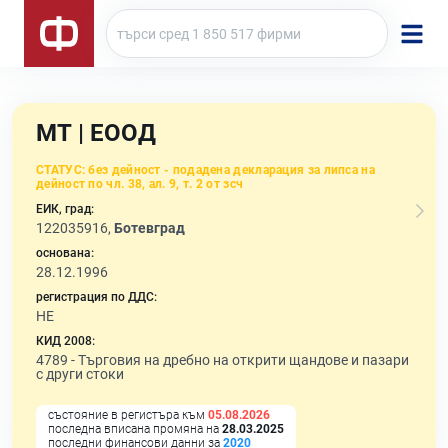
МТ | ЕООД
СТАТУС:
без дейност - подадена декларация за липса на
дейност по чл. 38, ал. 9, т. 2 от зсч
ЕИК, град:
122035916,
Ботевград
основана:
28.12.1996
регистрация по ДДС:
НЕ
КИД 2008:
4789 -
Търговия на дребно на открити щандове и пазари
с други стоки
състояние в регистъра към
05.08.2026
последна вписана промяна на
28.03.2025
последни финансови данни за
2020