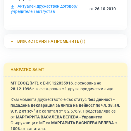
Актуален дружествен договор/
от
26.10.2010
учредителен акт/устав
ВИЖ ИСТОРИЯ НА ПРОМЕНИТЕ (1)
НАКРАТКО ЗА МТ
МТ ЕООД
(MT), с ЕИК
122035916
, е основана на
28.12.1996 г.
и е свързана с 1 други юридически лица.
Към момента дружеството е със статус "
без дейност -
подадена декларация за липса на дейност по чл. 38, ал.
9, т. 2 от зсч
" и с капитал от € 2 576,9. Представлява се
от
МАРГАРИТА ВАСИЛЕВА ВЕЛЕВА - Управител
.
Съдружници в МТ са
МАРГАРИТА ВАСИЛЕВА ВЕЛЕВА
с
100%
от капитала.