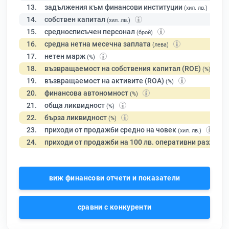
13.
задължения към финансови институции
(хил. лв.)
14.
собствен капитал
(хил. лв.)
15.
средносписъчен персонал
(брой)
16.
средна нетна месечна заплата
(лева)
17.
нетен марж
(%)
18.
възвращаемост на собствения капитал (ROE)
(%)
19.
възвращаемост на активите (ROA)
(%)
20.
финансова автономност
(%)
21.
обща ликвидност
(%)
22.
бърза ликвидност
(%)
23.
приходи от продажби средно на човек
(хил. лв.)
24.
приходи от продажби на 100 лв. оперативни разходи
виж финансови отчети и показатели
сравни с конкуренти