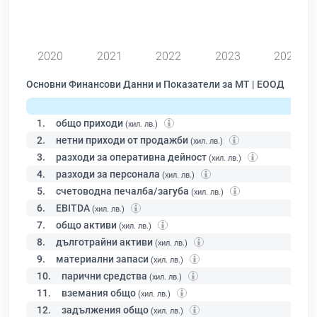
0
2020
2021
2022
2023
2024
Основни Финансови Данни и Показатели за МТ | ЕООД
1.
общо приходи
(хил. лв.)
2.
нетни приходи от продажби
(хил. лв.)
3.
разходи за оперативна дейност
(хил. лв.)
4.
разходи за персонала
(хил. лв.)
5.
счетоводна печалба/загуба
(хил. лв.)
6.
EBITDA
(хил. лв.)
7.
общо активи
(хил. лв.)
8.
дълготрайни активи
(хил. лв.)
9.
материални запаси
(хил. лв.)
10.
парични средства
(хил. лв.)
11.
вземания общо
(хил. лв.)
12.
задължения общо
(хил. лв.)