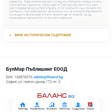
редактор. Това отнема време с оглед на стотиците хиляди отчети,
които всяка година се публикуват в Търговския регистър, като
ние поправяме несъответствията от по-големите към по-малките
компании. Ако забележите непълноти или неточности във вашите
или в други финансови отчети, можете да ни пишете, за да
ескалираме приоритета за тяхната корекция.
ВИЖ
ИСТОРИЧЕСКИ СЪДРУЖИЯ
БулМар Пъблишинг ЕООД
ЕИК: 130876370,
admin@finansi.bg
София, ул. Найчо Цанов 172, ет. 3
Преглед
Управление
Финанси
Регистър
Съдружия
Свали