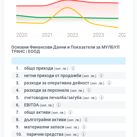
0
2020
2021
2022
2023
2024
Основни Финансови Данни и Показатели за МУЛБУЛ
ТРАНС | ЕООД
1.
общо приходи
(хил. лв.)
2.
нетни приходи от продажби
(хил. лв.)
3.
разходи за оперативна дейност
(хил. лв.)
4.
разходи за персонала
(хил. лв.)
5.
счетоводна печалба/загуба
(хил. лв.)
6.
EBITDA
(хил. лв.)
7.
общо активи
(хил. лв.)
8.
дълготрайни активи
(хил. лв.)
9.
материални запаси
(хил. лв.)
10.
парични средства
(хил. лв.)