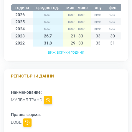
година
средно год.
мин - макс
яну
фев
мар
2026
-
2025
-
2024
-
2023
26,7
21 - 33
33
30
29
2022
31,8
29 - 33
33
31
31
виж всички години
РЕГИСТЪРНИ ДАННИ
Наименование:
МУЛБУЛ ТРАНС
Правна форма:
ЕООД