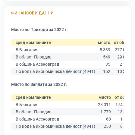
ФИНАНСОВИ ДАННИ
Място по Приходи за 2022 г.
сред компаниите
място
от общо
В България
5 339
277 019
В област Пловдив
549
29 067
В община Асеновград
35
2 168
По код на икономическа дейност (4941)
152
10 330
Място по Заплати за 2022 г.
сред компаниите
място
от общо
В България
23 011
174 403
В област Пловдив
1 779
18 305
В община Асеновград
60
1 418
По код на икономическа дейност (4941)
250
8 756