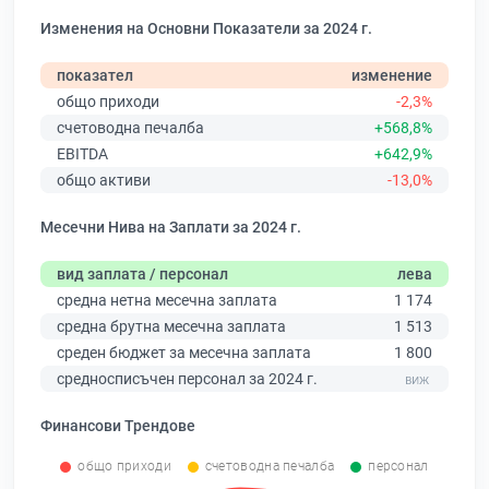
Изменения на Основни Показатели за 2024 г.
показател
изменение
общо приходи
-2,3%
счетоводна печалба
+568,8%
EBITDA
+642,9%
общо активи
-13,0%
Месечни Нива на Заплати за 2024 г.
вид заплата / персонал
лева
средна нетна месечна заплата
1 174
средна брутна месечна заплата
1 513
среден бюджет за месечна заплата
1 800
средносписъчен персонал за 2024 г.
Финансови Трендове
общо приходи
счетоводна печалба
персонал