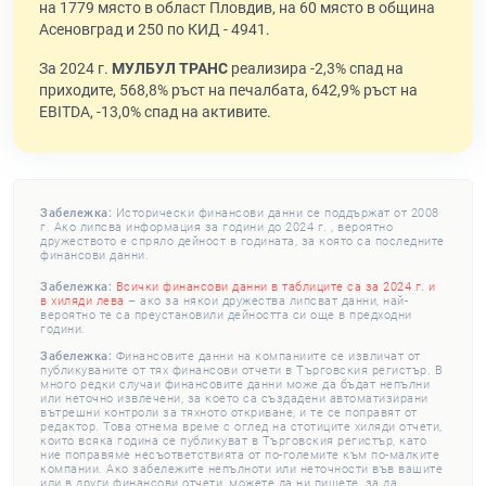
на 1779 място в област Пловдив, на 60 място в община
Асеновград и 250 по КИД - 4941.
За 2024 г.
МУЛБУЛ ТРАНС
реализира -2,3% спад на
приходите, 568,8% ръст на печалбата, 642,9% ръст на
EBITDA, -13,0% спад на активите.
Забележка:
Исторически финансови данни се поддържат от 2008
г. Ако липсва информация за години до 2024 г. , вероятно
дружеството е спряло дейност в годината, за която са последните
финансови данни.
Забележка:
Всички финансови данни в таблиците са за 2024 г. и
в хиляди лева
– ако за някои дружества липсват данни, най-
вероятно те са преустановили дейността си още в предходни
години.
Забележка:
Финансовите данни на компаниите се извличат от
публикуваните от тях финансови отчети в Търговския регистър. В
много редки случаи финансовите данни може да бъдат непълни
или неточно извлечени, за което са създадени автоматизирани
вътрешни контроли за тяхното откриване, и те се поправят от
редактор. Това отнема време с оглед на стотиците хиляди отчети,
които всяка година се публикуват в Търговския регистър, като
ние поправяме несъответствията от по-големите към по-малките
компании. Ако забележите непълноти или неточности във вашите
или в други финансови отчети, можете да ни пишете, за да