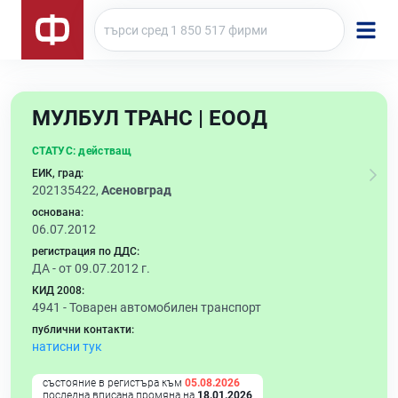
МУЛБУЛ ТРАНС | ЕООД
СТАТУС:
действащ
ЕИК, град:
202135422,
Асеновград
основана:
06.07.2012
регистрация по ДДС:
ДА - от 09.07.2012 г.
КИД 2008:
4941 -
Товарен автомобилен транспорт
публични контакти:
натисни тук
състояние в регистъра към
05.08.2026
последна вписана промяна на
18.01.2026