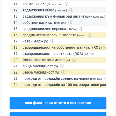
11.
вземания общо
(хил. лв.)
12.
задължения общо
(хил. лв.)
13.
задължения към финансови институции
(хил. лв.)
14.
собствен капитал
(хил. лв.)
15.
средносписъчен персонал
(брой)
16.
средна нетна месечна заплата
(лева)
17.
нетен марж
(%)
18.
възвращаемост на собствения капитал (ROE)
(%)
19.
възвращаемост на активите (ROA)
(%)
20.
финансова автономност
(%)
21.
обща ликвидност
(%)
22.
бърза ликвидност
(%)
23.
приходи от продажби средно на човек
(хил. лв.)
24.
приходи от продажби на 100 лв. оперативни разходи
виж финансови отчети и показатели