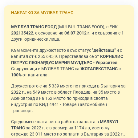
НАКРАТКО ЗА МУЛБУЛ ТРАНС
МУЛБУЛ ТРАНС ЕООД
(MULBUL TRANS EOOD), с ЕИК
202135422
, е основана на
06.07.2012 г.
и е свързана с 1
други юридически лица.
Към момента дружеството е със статус "
действащ
" и с
капитал от € 255 645,9. Представлява се от
КОРНЕЛИС
ПЕТРУС ЛЕОНАРДУС МАРИЯ МУЛДЪРС - Управител
.
Съдружници в МУЛБУЛ ТРАНС са
ЖОТАЛЕКСТРАНС
с
100%
от капитала.
Дружеството е на 5 339 място по приходи в България за
2022 г., на 549 място в област Пловдив, на 35 място в
Асеновград и на 152 място по приходи в своята
индустрия по КИД 4941 - Товарен автомобилен
транспорт.
Средномесечната нетна работна заплата в
МУЛБУЛ
ТРАНС
за 2022 г. е в размер на 1174 лв, което му
отрежда 23 011 място по заплати в България за 2022 г.,