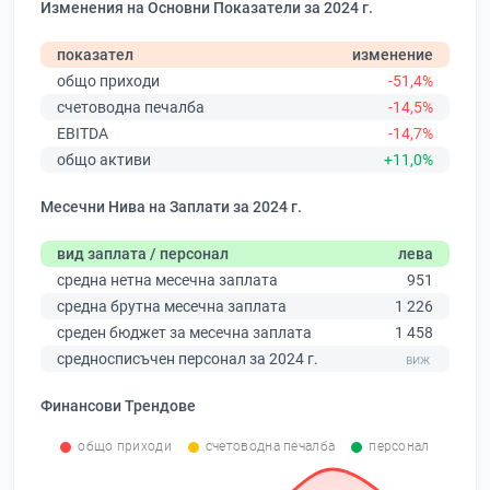
Изменения на Основни Показатели за 2024 г.
показател
изменение
общо приходи
-51,4%
счетоводна печалба
-14,5%
EBITDA
-14,7%
общо активи
+11,0%
Месечни Нива на Заплати за 2024 г.
вид заплата / персонал
лева
средна нетна месечна заплата
951
средна брутна месечна заплата
1 226
среден бюджет за месечна заплата
1 458
средносписъчен персонал за 2024 г.
Финансови Трендове
общо приходи
счетоводна печалба
персонал