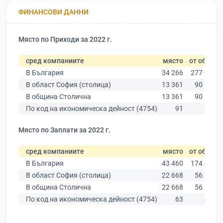
ФИНАНСОВИ ДАННИ
Място по Приходи за 2022 г.
сред компаниите
място
от общо
В България
34 266
277 019
В област София (столица)
13 361
90 178
В община Столична
13 361
90 178
По код на икономическа дейност (4754)
91
653
Място по Заплати за 2022 г.
сред компаниите
място
от общо
В България
43 460
174 403
В област София (столица)
22 668
56 378
В община Столична
22 668
56 378
По код на икономическа дейност (4754)
63
452