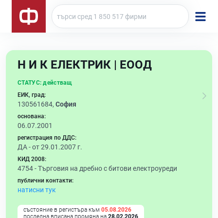
Н И К ЕЛЕКТРИК | ЕООД
СТАТУС:
действащ
ЕИК, град:
130561684,
София
основана:
06.07.2001
регистрация по ДДС:
ДА - от 29.01.2007 г.
КИД 2008:
4754 -
Търговия на дребно с битови електроуреди
публични контакти:
натисни тук
състояние в регистъра към
05.08.2026
последна вписана промяна на
28.02.2026