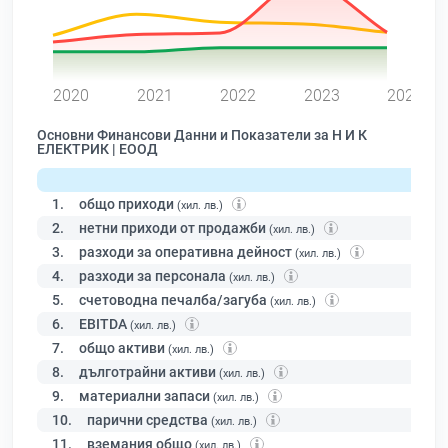
0
2020
2021
2022
2023
2024
Основни Финансови Данни и Показатели за Н И К
ЕЛЕКТРИК | ЕООД
1.
общо приходи
(хил. лв.)
2.
нетни приходи от продажби
(хил. лв.)
3.
разходи за оперативна дейност
(хил. лв.)
4.
разходи за персонала
(хил. лв.)
5.
счетоводна печалба/загуба
(хил. лв.)
6.
EBITDA
(хил. лв.)
7.
общо активи
(хил. лв.)
8.
дълготрайни активи
(хил. лв.)
9.
материални запаси
(хил. лв.)
10.
парични средства
(хил. лв.)
11.
вземания общо
(хил. лв.)