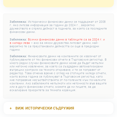
Забележка:
Исторически финансови данни се поддържат от 2008
г. Ако липсва информация за години до 2024 г. , вероятно
дружеството е спряло дейност в годината, за която са последните
финансови данни.
Забележка:
Всички финансови данни в таблиците са за 2024 г. и
в хиляди лева
– ако за някои дружества липсват данни, най-
вероятно те са преустановили дейността си още в предходни
години.
Забележка:
Финансовите данни на компаниите се извличат от
публикуваните от тях финансови отчети в Търговския регистър. В
много редки случаи финансовите данни може да бъдат непълни
или неточно извлечени, за което са създадени автоматизирани
вътрешни контроли за тяхното откриване, и те се поправят от
редактор. Това отнема време с оглед на стотиците хиляди отчети,
които всяка година се публикуват в Търговския регистър, като
ние поправяме несъответствията от по-големите към по-малките
компании. Ако забележите непълноти или неточности във вашите
или в други финансови отчети, можете да ни пишете, за да
ескалираме приоритета за тяхната корекция.
ВИЖ
ИСТОРИЧЕСКИ СЪДРУЖИЯ