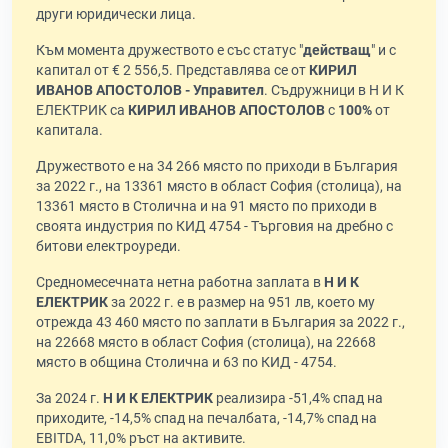
други юридически лица.
Към момента дружеството е със статус "
действащ
" и с
капитал от € 2 556,5. Представлява се от
КИРИЛ
ИВАНОВ АПОСТОЛОВ - Управител
. Съдружници в Н И К
ЕЛЕКТРИК са
КИРИЛ ИВАНОВ АПОСТОЛОВ
с
100%
от
капитала.
Дружеството е на 34 266 място по приходи в България
за 2022 г., на 13361 място в област София (столица), на
13361 място в Столична и на 91 място по приходи в
своята индустрия по КИД 4754 - Търговия на дребно с
битови електроуреди.
Средномесечната нетна работна заплата в
Н И К
ЕЛЕКТРИК
за 2022 г. е в размер на 951 лв, което му
отрежда 43 460 място по заплати в България за 2022 г.,
на 22668 място в област София (столица), на 22668
място в община Столична и 63 по КИД - 4754.
За 2024 г.
Н И К ЕЛЕКТРИК
реализира -51,4% спад на
приходите, -14,5% спад на печалбата, -14,7% спад на
EBITDA, 11,0% ръст на активите.