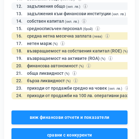
12.
задължения общо
(хил. лв.)
13.
задължения към финансови институции
(хил. лв.)
14.
собствен капитал
(хил. лв.)
15.
средносписъчен персонал
(брой)
16.
средна нетна месечна заплата
(лева)
17.
нетен марж
(%)
18.
възвращаемост на собствения капитал (ROE)
(%)
19.
възвращаемост на активите (ROA)
(%)
20.
финансова автономност
(%)
21.
обща ликвидност
(%)
22.
бърза ликвидност
(%)
23.
приходи от продажби средно на човек
(хил. лв.)
24.
приходи от продажби на 100 лв. оперативни разходи
виж финансови отчети и показатели
сравни с конкуренти