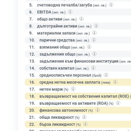
5.
счетоводна печалба/загуба
(хил. лв.)
6.
EBITDA
(хил. лв.)
7.
общо активи
(хил. лв.)
8.
дълготрайни активи
(хил. лв.)
9.
материални запаси
(хил. лв.)
10.
парични средства
(хил. лв.)
11.
вземания общо
(хил. лв.)
12.
задължения общо
(хил. лв.)
13.
задължения към финансови институции
(хил. лв
14.
собствен капитал
(хил. лв.)
15.
средносписъчен персонал
(брой)
16.
средна нетна месечна заплата
(лева)
17.
нетен марж
(%)
18.
възвращаемост на собствения капитал (ROE)
19.
възвращаемост на активите (ROA)
(%)
20.
финансова автономност
(%)
21.
обща ликвидност
(%)
22.
бърза ликвидност
(%)