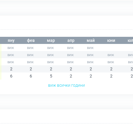
яну
фев
мар
апр
май
юни
юл
2
2
2
2
2
2
2
6
6
5
2
2
2
2
виж всички години