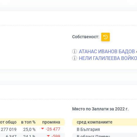
Собственост:
АТАНАС ИВАНОВ БАДОВ
НЕЛИ ГАЛИЛЕЕВА ВОЙК
Място по Заплати за 2022 г.
от общо
в топ %
промяна
сред компаниите
-26 477
277 019
25,0 %
В България
-599
6 347
24,1 %
В област Плевен