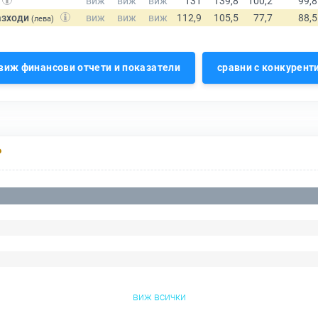
азходи
(лева)
виж финансови отчети и показатели
сравни с конкурент
Р
виж всички