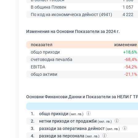
В община Плевен
1 057
По код на икономическа дейност (4941)
4 222
Изменения на Основни Показатели за 2024 г.
показател
изменение
общо приходи
+18,6%
счетоводна печалба
-68,4%
EBITDA
-54,2%
общо активи
-21,1%
Основни Финансови Данни и Показатели за НЕЛИ Г Т
1.
общо приходи
(хил. лв.)
2.
нетни приходи от продажби
(хил. лв.)
3.
разходи за оперативна дейност
(хил. лв.)
4.
разходи за персонала
(хил. лв.)