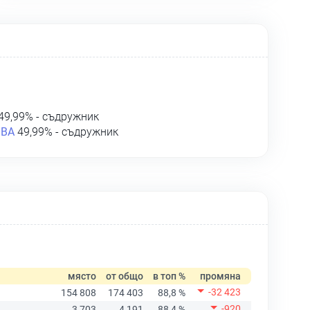
49,99% - съдружник
ОВА
49,99% - съдружник
място
от общо
в топ %
промяна
-32 423
154 808
174 403
88,8 %
-920
3 703
4 191
88,4 %