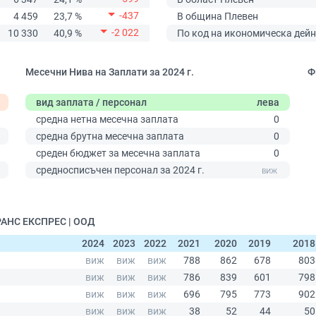
-437
4 459
23,7 %
В община Плевен
-2 022
10 330
40,9 %
По код на икономическа дейн
Месечни Нива на Заплати за 2024 г.
Ф
вид заплата / персонал
лева
средна нетна месечна заплата
0
средна брутна месечна заплата
0
среден бюджет за месечна заплата
0
0
средносписъчен персонал за 2024 г.
РАНС ЕКСПРЕС | ООД
2024
2023
2022
2021
2020
2019
2018