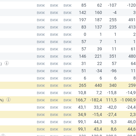
.)
(%)