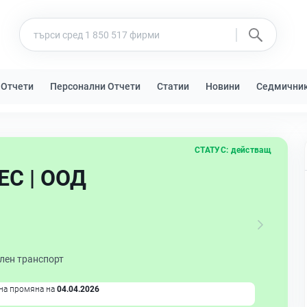
 Отчети
Персонални Отчети
Статии
Новини
Седмични
СТАТУС:
действащ
ЕС | ООД
лен транспорт
на промяна на
04.04.2026