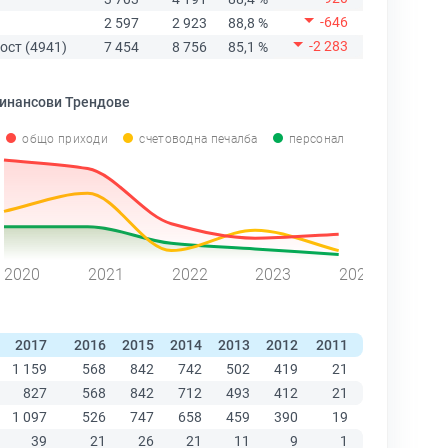
-646
2 597
2 923
88,8 %
-2 283
ост (4941)
7 454
8 756
85,1 %
инансови Трендове
общо приходи
счетоводна печалба
персонал
2020
2021
2022
2023
2024
2017
2016
2015
2014
2013
2012
2011