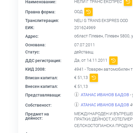
НЕЛИ Г ТРАНС ЕКСПРЕС
Наименование:
ООД
Правна форма:
Транслитерация:
NELI G TRANS EKSPRES OOD
ЕИК:
201624969
област Плевен, Плевен 5800, ул
Адрес:
Основана:
07.07.2011
Статус:
действащ
Да, от 14.11.2011
ДДС регистрация:
КИД 2008:
4941 - Товарен автомобилен 
€ 51,13
Вписан капитал:
Внесен капитал:
€ 51,13
АТАНАС ИВАНОВ БАДОВ
-
Представляващи:
АТАНАС ИВАНОВ БАДОВ
4
Собственост:
МЕЖДУНАРОДЕН И ВЪТРЕШЕН
Предмет на
дейност:
ПРАТКИ/ДЕЙНОСТ,ХОТЕЛИЕР
СЕЛСКОСТОПАНСКА ПРОДУКЦ