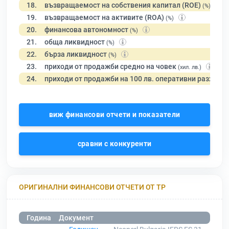
18.
възвращаемост на собствения капитал (ROE)
(%)
19.
възвращаемост на активите (ROA)
(%)
20.
финансова автономност
(%)
21.
обща ликвидност
(%)
22.
бърза ликвидност
(%)
23.
приходи от продажби средно на човек
(хил. лв.)
24.
приходи от продажби на 100 лв. оперативни разходи
виж финансови отчети и показатели
сравни с конкуренти
ОРИГИНАЛНИ ФИНАНСОВИ ОТЧЕТИ ОТ ТР
Година
Документ