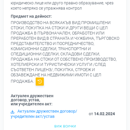
юридическо лице или друго правно образувание, чрез
което непряко се упражнява контрол
Предмет на дейност:
ПРОИЗВОДСТВО НА ВСЯКАКЪВ ВИД ПРОМИШЛЕНИ
СТОКИ, ПОКУПКА НА СТОКИ И ДРУГИ ВЕЩИ С ЦЕЛ
ПРОДАЖБА В ПЪРВОНАЧАЛЕН, ОБРАБОТЕН ИЛИ
ПРЕРАБОТЕН ВИД В СТРАНАТА И ЧУЖБИНА, ТЪРГОВСКО
ПРЕДСТАВИТЕЛСТВО И ПОСРЕДНИЧЕСТВО,
КОМИСИОННИ СДЕЛКИ, ТРАНСПОРТНИ И
СПЕДИЦИОННИ СДЕЛКИ, СКЛАДОВИ СДЕЛКИ,
ПРОДАЖБА НА СТОКИ ОТ СОБСТВЕНО ПРОИЗВОДСТВО,
ХОТЕЛИЕРСКИ И ТУРИСТИЧЕСКИ УСЛУГИ /СЛЕД
СЪОТВЕТЕН ЛИЦЕНЗ/, ПОКУПКА, СТРОЕЖ И
ОБЗАВЕЖДАНЕ НА НЕДВИЖИМИ ИМОТИ С ЦЕЛ
ПРОДАЖБА.
Актуален дружествен
договор, устав,
или учредителен акт:
Актуален дружествен договор/
от
14.02.2024
учредителен акт/устав
виж всички