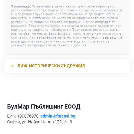
Забележка:
Финансовите данни на компаниите се извличат от
публикуваните от тях финансови отчети в Търговския регистър. В
много редки случаи финансовите данни може да бъдат непълни
или неточно извлечени, за което са създадени автоматизирани
вътрешни контроли за тяхното откриване, и те се поправят от
редактор. Това отнема време с оглед на стотиците хиляди отчети,
които всяка година се публикуват в Търговския регистър, като
ние поправяме несъответствията от по-големите към по-малките
компании. Ако забележите непълноти или неточности във вашите
или в други финансови отчети, можете да ни пишете, за да
ескалираме приоритета за тяхната корекция.
ВИЖ
ИСТОРИЧЕСКИ СЪДРУЖИЯ
БулМар Пъблишинг ЕООД
ЕИК: 130876370,
admin@finansi.bg
София, ул. Найчо Цанов 172, ет. 3