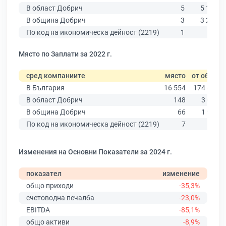
В област Добрич
5
5 156
В община Добрич
3
3 239
По код на икономическа дейност (2219)
1
82
Място по Заплати за 2022 г.
сред компаниите
място
от общо
В България
16 554
174 403
В област Добрич
148
3 081
В община Добрич
66
1 913
По код на икономическа дейност (2219)
7
63
Изменения на Основни Показатели за 2024 г.
показател
изменение
общо приходи
-35,3%
счетоводна печалба
-23,0%
EBITDA
-85,1%
общо активи
-8,9%