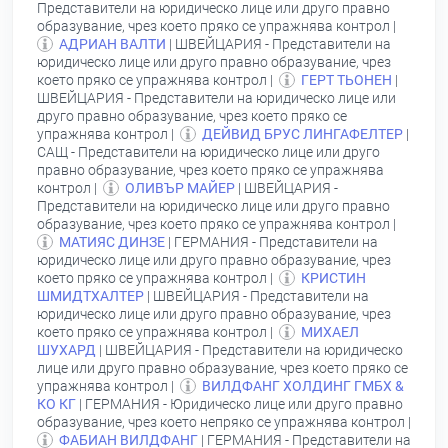
Представители на юридическо лице или друго правно
образувание, чрез което пряко се упражнява контрол |
АДРИАН ВАЛТИ
| ШВЕЙЦАРИЯ - Представители на
юридическо лице или друго правно образувание, чрез
което пряко се упражнява контрол |
ГЕРТ ТЬОНЕН
|
ШВЕЙЦАРИЯ - Представители на юридическо лице или
друго правно образувание, чрез което пряко се
упражнява контрол |
ДЕЙВИД БРУС ЛИНГАФЕЛТЕР
|
САЩ - Представители на юридическо лице или друго
правно образувание, чрез което пряко се упражнява
контрол |
ОЛИВЪР МАЙЕР
| ШВЕЙЦАРИЯ -
Представители на юридическо лице или друго правно
образувание, чрез което пряко се упражнява контрол |
МАТИЯС ДИНЗЕ
| ГЕРМАНИЯ - Представители на
юридическо лице или друго правно образувание, чрез
което пряко се упражнява контрол |
КРИСТИН
ШМИДТХАЛТЕР
| ШВЕЙЦАРИЯ - Представители на
юридическо лице или друго правно образувание, чрез
което пряко се упражнява контрол |
МИХАЕЛ
ШУХАРД
| ШВЕЙЦАРИЯ - Представители на юридическо
лице или друго правно образувание, чрез което пряко се
упражнява контрол |
ВИЛДФАНГ ХОЛДИНГ ГМБХ &
КО КГ
| ГЕРМАНИЯ - Юридическо лице или друго правно
образувание, чрез което непряко се упражнява контрол |
ФАБИАН ВИЛДФАНГ
| ГЕРМАНИЯ - Представители на