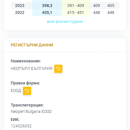
2023
398,3
391 - 409
409
405
401
2022
435,1
415 - 451
448
448
451
виж всички години
РЕГИСТЪРНИ ДАННИ
Наименование:
НЕОПЪРЛ БЪЛГАРИЯ
Правна форма:
ЕООД
Транслитерация:
Neoperl Bulgaria EOOD
ЕИК:
124526052