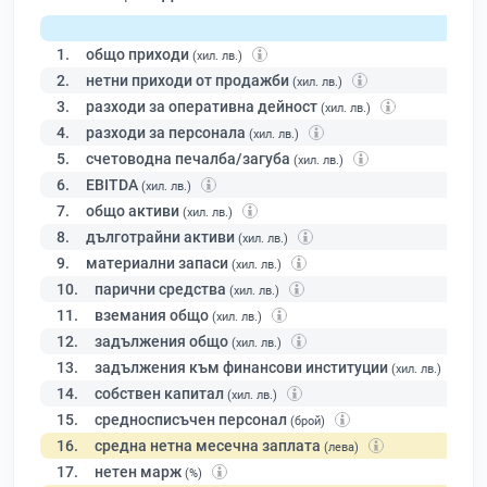
1.
общо приходи
(хил. лв.)
2.
нетни приходи от продажби
(хил. лв.)
3.
разходи за оперативна дейност
(хил. лв.)
4.
разходи за персонала
(хил. лв.)
5.
счетоводна печалба/загуба
(хил. лв.)
6.
EBITDA
(хил. лв.)
7.
общо активи
(хил. лв.)
8.
дълготрайни активи
(хил. лв.)
9.
материални запаси
(хил. лв.)
10.
парични средства
(хил. лв.)
11.
вземания общо
(хил. лв.)
12.
задължения общо
(хил. лв.)
13.
задължения към финансови институции
(хил. лв.)
14.
собствен капитал
(хил. лв.)
15.
средносписъчен персонал
(брой)
16.
средна нетна месечна заплата
(лева)
17.
нетен марж
(%)