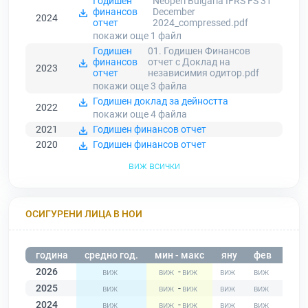
Годишен
Neoperl Bulgaria IFRS FS 31
финансов
December
2024
отчет
2024_compressed.pdf
покажи още 1
файл
Годишен
01. Годишен Финансов
финансов
отчет с Доклад на
2023
отчет
независимия одитор.pdf
покажи още 3
файла
Годишен доклад за дейността
2022
покажи още 4
файла
2021
Годишен финансов отчет
2020
Годишен финансов отчет
виж всички
ОСИГУРЕНИ ЛИЦА В НОИ
година
средно год.
мин - макс
яну
фев
мар
2026
-
2025
-
2024
-