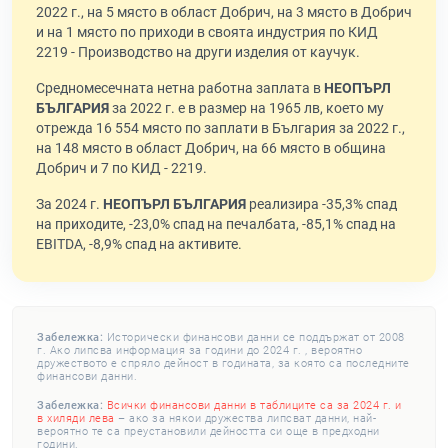
2022 г., на 5 място в област Добрич, на 3 място в Добрич
и на 1 място по приходи в своята индустрия по КИД
2219 - Производство на други изделия от каучук.
Средномесечната нетна работна заплата в
НЕОПЪРЛ
БЪЛГАРИЯ
за 2022 г. е в размер на 1965 лв, което му
отрежда 16 554 място по заплати в България за 2022 г.,
на 148 място в област Добрич, на 66 място в община
Добрич и 7 по КИД - 2219.
За 2024 г.
НЕОПЪРЛ БЪЛГАРИЯ
реализира -35,3% спад
на приходите, -23,0% спад на печалбата, -85,1% спад на
EBITDA, -8,9% спад на активите.
Забележка:
Исторически финансови данни се поддържат от 2008
г. Ако липсва информация за години до 2024 г. , вероятно
дружеството е спряло дейност в годината, за която са последните
финансови данни.
Забележка:
Всички финансови данни в таблиците са за 2024 г. и
в хиляди лева
– ако за някои дружества липсват данни, най-
вероятно те са преустановили дейността си още в предходни
години.