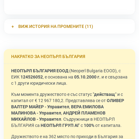
ВИЖ ИСТОРИЯ НА ПРОМЕНИТЕ (11)
НАКРАТКО ЗА НЕОПЪРЛ БЪЛГАРИЯ
НЕОПЪРЛ БЪЛГАРИЯ ЕООД
(Neoperl Bulgaria EOOD), с
ЕИК
124526052
, е основана на
05.10.2000 г.
и е свързана
с 1 други юридически лица.
Към момента дружеството е със статус "
действащ
" и с
капитал от € 12 967 180,2. Представлява се от
ОЛИВЕР
ВАЛТЕР МАЙЕР - Управител
,
ВЕРА ЕМИЛОВА
МАЛИНОВА - Управител
,
АНДРЕЙ ПЛАМЕНОВ
МИХАЙЛОВ - Управител
. Съдружници в НЕОПЪРЛ
БЪЛГАРИЯ са
НЕОПЪРЛ ГРУП АГ
с
100%
от капитала.
Дружеството е на 362 място по приходи в България за