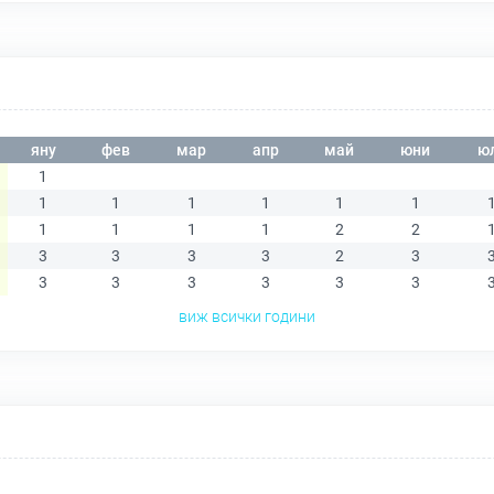
яну
фев
мар
апр
май
юни
ю
1
1
1
1
1
1
1
1
1
1
1
2
2
3
3
3
3
2
3
3
3
3
3
3
3
виж всички години