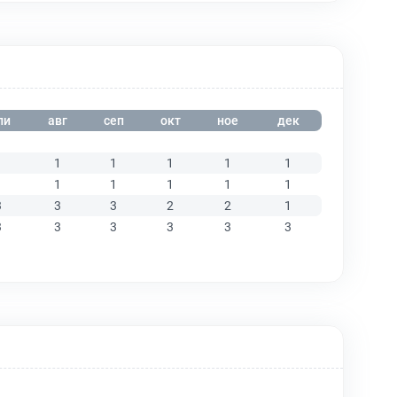
ли
авг
сеп
окт
ное
дек
1
1
1
1
1
1
1
1
1
1
1
1
3
3
3
2
2
1
3
3
3
3
3
3