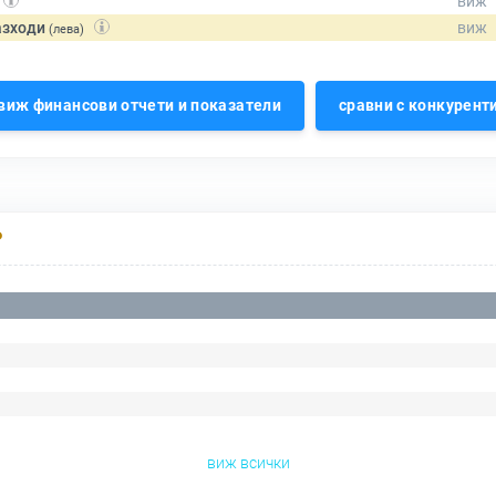
азходи
(лева)
виж финансови отчети и показатели
сравни с конкурент
Р
виж всички