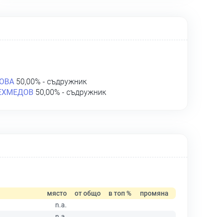
ОВА
50,00% - съдружник
ЕХМЕДОВ
50,00% - съдружник
място
от общо
в топ %
промяна
n.a.
n.a.