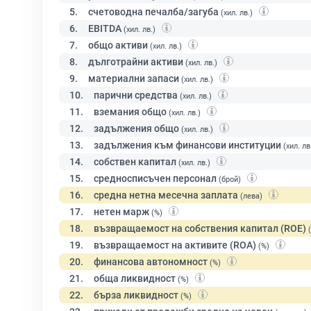
5.
счетоводна печалба/загуба
(хил. лв.)
6.
EBITDA
(хил. лв.)
7.
общо активи
(хил. лв.)
8.
дълготрайни активи
(хил. лв.)
9.
материални запаси
(хил. лв.)
10.
парични средства
(хил. лв.)
11.
вземания общо
(хил. лв.)
12.
задължения общо
(хил. лв.)
13.
задължения към финансови институции
(хил. лв
14.
собствен капитал
(хил. лв.)
15.
средносписъчен персонал
(брой)
16.
средна нетна месечна заплата
(лева)
17.
нетен марж
(%)
18.
възвращаемост на собствения капитал (ROE)
19.
възвращаемост на активите (ROA)
(%)
20.
финансова автономност
(%)
21.
обща ликвидност
(%)
22.
бърза ликвидност
(%)