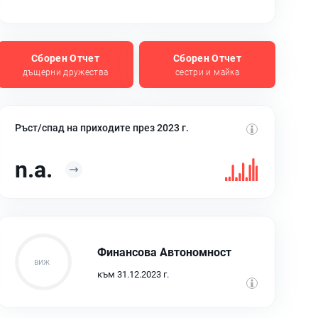
Сборен Отчет
Сборен Отчет
дъщерни дружества
сестри и майка
Ръст/спад на приходите през 2023 г.
n.a.
Финансова Автономност
към 31.12.2023 г.