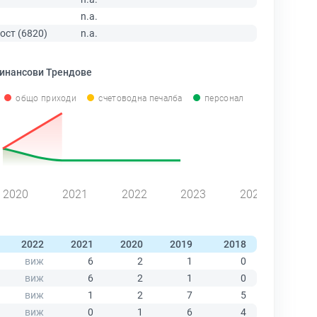
n.a.
ост (6820)
n.a.
инансови Трендове
общо приходи
счетоводна печалба
персонал
2020
2021
2022
2023
2024
2022
2021
2020
2019
2018