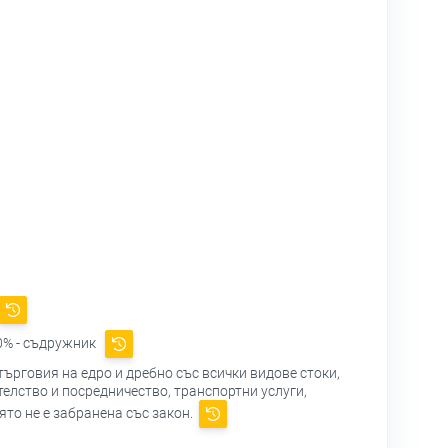
0% - съдружник
търговия на едро и дребно със всички видове стоки,
елство и посредничество, транспортни услуги,
ято не е забранена със закон.