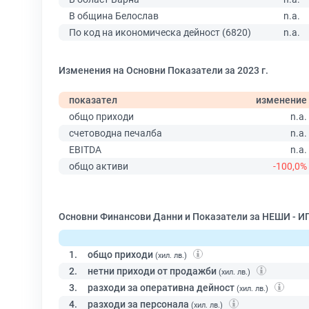
В община Белослав
n.a.
По код на икономическа дейност (6820)
n.a.
Изменения на Основни Показатели за 2023 г.
показател
изменение
общо приходи
n.a.
счетоводна печалба
n.a.
EBITDA
n.a.
общо активи
-100,0%
Основни Финансови Данни и Показатели за НЕШИ - И
1.
общо приходи
(хил. лв.)
2.
нетни приходи от продажби
(хил. лв.)
3.
разходи за оперативна дейност
(хил. лв.)
4.
разходи за персонала
(хил. лв.)