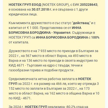
НОЕТЕК ГРУП ЕООД
(NOETEK GROUP), с ЕИК
205228643
,
е основана на
30.07.2018 г.
и е свързана с 1 други
юридически лица.
Към момента дружеството е със статус "
действащ
" и с
капитал от € 1 000. Представлява се от
ИННА
БОРИСОВНА БОРОДКИНА - Управител
. Съдружници в
НОЕТЕК ГРУП са
ИННА БОРИСОВНА БОРОДКИНА
с
100%
от капитала.
Дружеството е на 7 933 място по приходи в България за
2022 г., на 567 място в област Варна, на 493 място в
Варна и на 136 място по приходи в своята индустрия по
КИД 4671 - Търговия на едро с твърди, течни и
газообразни горива и подобни продукти .
Средномесечната нетна работна заплата в
НОЕТЕК
ГРУП
за 2022 г. е в размер на 466 лв, което му отрежда 3
152 място по заплати в България за 2022 г., на 173
място в област Варна, на 162 място в община Варна и 10
по КИД - 4671.
За 2024 г.
НОЕТЕК ГРУП
реализира -80,2% спад на