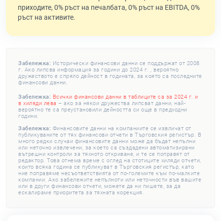
приходите, 0% ръст на печалбата, 0% ръст на EBITDA, 0%
ръст на активите.
Забележка:
Исторически финансови данни се поддържат от 2008
г. Ако липсва информация за години до 2024 г. , вероятно
дружеството е спряло дейност в годината, за която са последните
финансови данни.
Забележка:
Всички финансови данни в таблиците са за 2024 г. и
в хиляди лева
– ако за някои дружества липсват данни, най-
вероятно те са преустановили дейността си още в предходни
години.
Забележка:
Финансовите данни на компаниите се извличат от
публикуваните от тях финансови отчети в Търговския регистър. В
много редки случаи финансовите данни може да бъдат непълни
или неточно извлечени, за което са създадени автоматизирани
вътрешни контроли за тяхното откриване, и те се поправят от
редактор. Това отнема време с оглед на стотиците хиляди отчети,
които всяка година се публикуват в Търговския регистър, като
ние поправяме несъответствията от по-големите към по-малките
компании. Ако забележите непълноти или неточности във вашите
или в други финансови отчети, можете да ни пишете, за да
ескалираме приоритета за тяхната корекция.