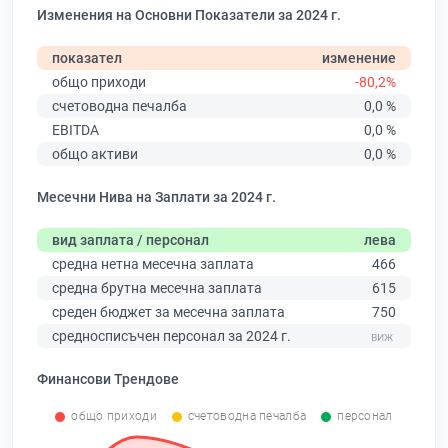
Изменения на Основни Показатели за 2024 г.
показател
изменение
общо приходи
-80,2%
счетоводна печалба
0,0 %
EBITDA
0,0 %
общо активи
0,0 %
Месечни Нива на Заплати за 2024 г.
вид заплата / персонал
лева
средна нетна месечна заплата
466
средна брутна месечна заплата
615
среден бюджет за месечна заплата
750
средносписъчен персонал за 2024 г.
Финансови Трендове
общо приходи
счетоводна печалба
персонал