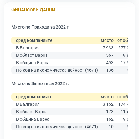
ФИНАНСОВИ ДАННИ
Място по Приходи за 2022 г.
сред компаниите
място
от общо
В България
7 933
277 019
В област Варна
567
19 882
В община Варна
493
17 349
По код на икономическа дейност (4671)
136
413
Място по Заплати за 2022 г.
сред компаниите
място
от общо
В България
3 152
174 403
В област Варна
173
11 437
В община Варна
162
9 876
По код на икономическа дейност (4671)
10
301