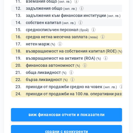
11.
вземания общо
(хил. лв.)
12.
задължения общо
(хил. лв.)
13.
задължения към финансови институции
(хил. лв.)
14.
собствен капитал
(хил. лв.)
15.
средносписъчен персонал
(брой)
16.
средна нетна месечна заплата
(лева)
17.
нетен марж
(%)
18.
възвращаемост на собствения капитал (ROE)
(%)
19.
възвращаемост на активите (ROA)
(%)
20.
финансова автономност
(%)
21.
обща ликвидност
(%)
22.
бърза ликвидност
(%)
23.
приходи от продажби средно на човек
(хил. лв.)
24.
приходи от продажби на 100 лв. оперативни разходи
виж финансови отчети и показатели
сравни с конкуренти