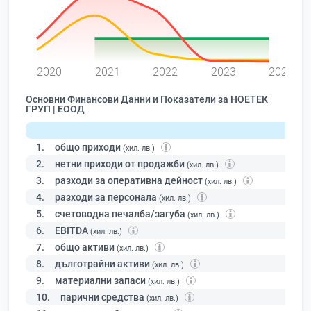
0
2020
2021
2022
2023
2024
Основни Финансови Данни и Показатели за НОЕТЕК
ГРУП | ЕООД
1.
общо приходи
(хил. лв.)
2.
нетни приходи от продажби
(хил. лв.)
3.
разходи за оперативна дейност
(хил. лв.)
4.
разходи за персонала
(хил. лв.)
5.
счетоводна печалба/загуба
(хил. лв.)
6.
EBITDA
(хил. лв.)
7.
общо активи
(хил. лв.)
8.
дълготрайни активи
(хил. лв.)
9.
материални запаси
(хил. лв.)
10.
парични средства
(хил. лв.)