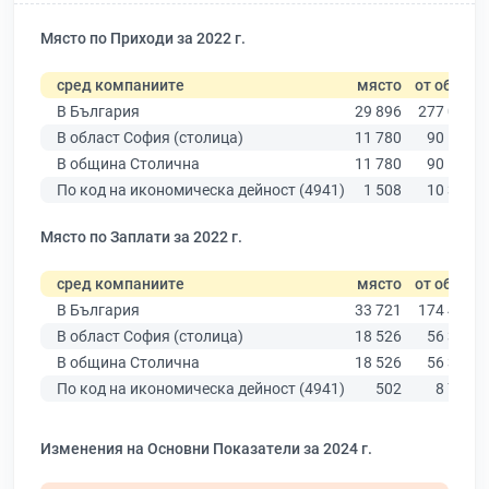
Място по Приходи за 2022 г.
сред компаниите
място
от общо
В България
29 896
277 019
В област София (столица)
11 780
90 178
В община Столична
11 780
90 178
По код на икономическа дейност (4941)
1 508
10 330
Място по Заплати за 2022 г.
сред компаниите
място
от общо
В България
33 721
174 403
В област София (столица)
18 526
56 378
В община Столична
18 526
56 378
По код на икономическа дейност (4941)
502
8 756
Изменения на Основни Показатели за 2024 г.