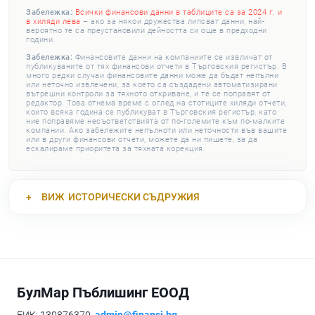
Забележка:
Всички финансови данни в таблиците са за 2024 г. и
в хиляди лева
– ако за някои дружества липсват данни, най-
вероятно те са преустановили дейността си още в предходни
години.
Забележка:
Финансовите данни на компаниите се извличат от
публикуваните от тях финансови отчети в Търговския регистър. В
много редки случаи финансовите данни може да бъдат непълни
или неточно извлечени, за което са създадени автоматизирани
вътрешни контроли за тяхното откриване, и те се поправят от
редактор. Това отнема време с оглед на стотиците хиляди отчети,
които всяка година се публикуват в Търговския регистър, като
ние поправяме несъответствията от по-големите към по-малките
компании. Ако забележите непълноти или неточности във вашите
или в други финансови отчети, можете да ни пишете, за да
ескалираме приоритета за тяхната корекция.
ВИЖ
ИСТОРИЧЕСКИ СЪДРУЖИЯ
БулМар Пъблишинг ЕООД