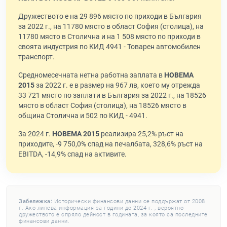
Дружеството е на 29 896 място по приходи в България
за 2022 г., на 11780 място в област София (столица), на
11780 място в Столична и на 1 508 място по приходи в
своята индустрия по КИД 4941 - Товарен автомобилен
транспорт.
Средномесечната нетна работна заплата в
НОВЕМА
2015
за 2022 г. е в размер на 967 лв, което му отрежда
33 721 място по заплати в България за 2022 г., на 18526
място в област София (столица), на 18526 място в
община Столична и 502 по КИД - 4941.
За 2024 г.
НОВЕМА 2015
реализира 25,2% ръст на
приходите, -9 750,0% спад на печалбата, 328,6% ръст на
EBITDA, -14,9% спад на активите.
Забележка:
Исторически финансови данни се поддържат от 2008
г. Ако липсва информация за години до 2024 г. , вероятно
дружеството е спряло дейност в годината, за която са последните
финансови данни.