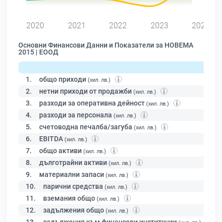
2020
2021
2022
2023
2024
Основни Финансови Данни и Показатели за НОВЕМА
2015 | ЕООД
1.
общо приходи
(хил. лв.)
2.
нетни приходи от продажби
(хил. лв.)
3.
разходи за оперативна дейност
(хил. лв.)
4.
разходи за персонала
(хил. лв.)
5.
счетоводна печалба/загуба
(хил. лв.)
6.
EBITDA
(хил. лв.)
7.
общо активи
(хил. лв.)
8.
дълготрайни активи
(хил. лв.)
9.
материални запаси
(хил. лв.)
10.
парични средства
(хил. лв.)
11.
вземания общо
(хил. лв.)
12.
задължения общо
(хил. лв.)