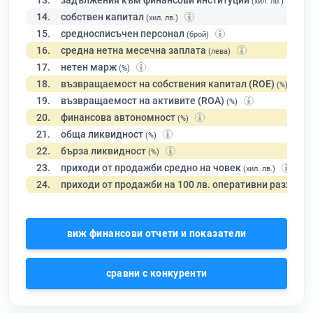
13.
задължения към финансови институции
(хил. лв.)
14.
собствен капитал
(хил. лв.)
15.
средносписъчен персонал
(брой)
16.
средна нетна месечна заплата
(лева)
17.
нетен марж
(%)
18.
възвращаемост на собствения капитал (ROE)
(%)
19.
възвращаемост на активите (ROA)
(%)
20.
финансова автономност
(%)
21.
обща ликвидност
(%)
22.
бърза ликвидност
(%)
23.
приходи от продажби средно на човек
(хил. лв.)
24.
приходи от продажби на 100 лв. оперативни разходи
виж финансови отчети и показатели
сравни с конкуренти