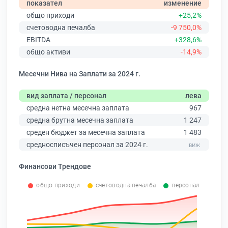
показател
изменение
общо приходи
+25,2%
счетоводна печалба
-9 750,0%
EBITDA
+328,6%
общо активи
-14,9%
Месечни Нива на Заплати за 2024 г.
вид заплата / персонал
лева
средна нетна месечна заплата
967
средна брутна месечна заплата
1 247
среден бюджет за месечна заплата
1 483
средносписъчен персонал за 2024 г.
Финансови Трендове
общо приходи
счетоводна печалба
персонал
0