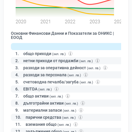
0
2020
2021
2022
2023
2024
Основни Финансови Данни и Показатели за ОНИКС |
ЕООД
1.
общо приходи
(хил. лв.)
2.
нетни приходи от продажби
(хил. лв.)
3.
разходи за оперативна дейност
(хил. лв.)
4.
разходи за персонала
(хил. лв.)
5.
счетоводна печалба/загуба
(хил. лв.)
6.
EBITDA
(хил. лв.)
7.
общо активи
(хил. лв.)
8.
дълготрайни активи
(хил. лв.)
9.
материални запаси
(хил. лв.)
10.
парични средства
(хил. лв.)
11.
вземания общо
(хил. лв.)
12.
задължения общо
(хил. лв.)