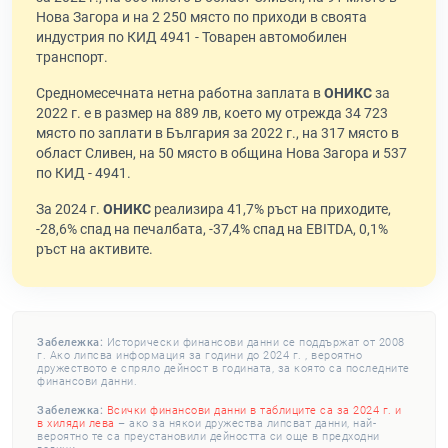
Нова Загора и на 2 250 място по приходи в своята
индустрия по КИД 4941 - Товарен автомобилен
транспорт.
Средномесечната нетна работна заплата в
ОНИКС
за
2022 г. е в размер на 889 лв, което му отрежда 34 723
място по заплати в България за 2022 г., на 317 място в
област Сливен, на 50 място в община Нова Загора и 537
по КИД - 4941.
За 2024 г.
ОНИКС
реализира 41,7% ръст на приходите,
-28,6% спад на печалбата, -37,4% спад на EBITDA, 0,1%
ръст на активите.
Забележка:
Исторически финансови данни се поддържат от 2008
г. Ако липсва информация за години до 2024 г. , вероятно
дружеството е спряло дейност в годината, за която са последните
финансови данни.
Забележка:
Всички финансови данни в таблиците са за 2024 г. и
в хиляди лева
– ако за някои дружества липсват данни, най-
вероятно те са преустановили дейността си още в предходни