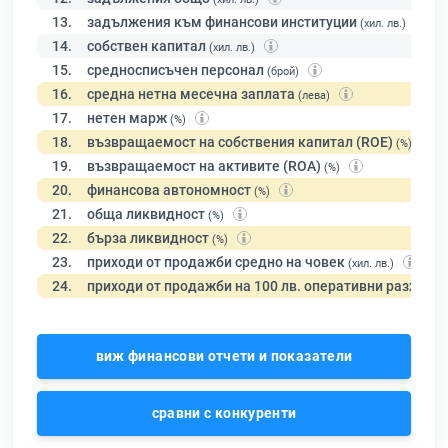
13.
задължения към финансови институции
(хил. лв.)
14.
собствен капитал
(хил. лв.)
15.
средносписъчен персонал
(брой)
16.
средна нетна месечна заплата
(лева)
17.
нетен марж
(%)
18.
възвращаемост на собствения капитал (ROE)
(%)
19.
възвращаемост на активите (ROA)
(%)
20.
финансова автономност
(%)
21.
обща ликвидност
(%)
22.
бърза ликвидност
(%)
23.
приходи от продажби средно на човек
(хил. лв.)
24.
приходи от продажби на 100 лв. оперативни разходи
виж финансови отчети и показатели
сравни с конкуренти