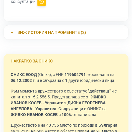
консултации
ВИЖ ИСТОРИЯ НА ПРОМЕНИТЕ (2)
НАКРАТКО ЗА ОНИКС
ОНИКС ЕООД
(Oniks), с ЕИК
119604791
, е основана на
06.12.2002 г.
и е свързана с 1 други юридически лица.
Към момента дружеството е със статус "
действащ
" и с
капитал от € 2 556,5. Представлява се от
ЖИВКО
ИВАНОВ КОСЕВ - Управител
,
ДИЯНА ГЕОРГИЕВА
АНГЕЛОВА - Управител
. Съдружници в ОНИКС са
ЖИВКО ИВАНОВ КОСЕВ
с
100%
от капитала.
Дружеството е на 40 736 място по приходи в България
за 2022 г., на 566 място в област Сливен, на 91 място в