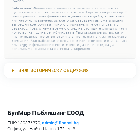
години.
Забележка:
Финансовите данни на компаниите се извличат от
публикуваните от тях финансови отчети в Търговския регистър. В
много редки случаи финансовите данни може да бъдат непълни
или неточно извлечени, за което са създадени автоматизирани
вътрешни контроли за тяхното откриване, и те се поправят от
редактор. Това отнема време с оглед на стотиците хиляди отчети,
които всяка година се публикуват в Търговския регистър, като
ние поправяме несъответствията от по-големите към по-малките
компании. Ако забележите непълноти или неточности във вашите
или в други финансови отчети, можете да ни пишете, за да
ескалираме приоритета за тяхната корекция.
ВИЖ
ИСТОРИЧЕСКИ СЪДРУЖИЯ
БулМар Пъблишинг ЕООД
ЕИК: 130876370,
admin@finansi.bg
София, ул. Найчо Цанов 172, ет. 3