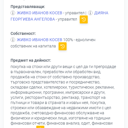
Представляващи:
ЖИВКО ИВАНОВ КОСЕВ
- управител |
ДИЯНА
ГЕОРГИЕВА АНГЕЛОВА
- управител
Собственост:
ЖИВКО ИВАНОВ КОСЕВ
100% - едноличен
собственик на капитала
Предмет на дейност:
покупка на стоки или други вещи с цел да ги препродаде
в първоначален, преработен или обработен вид,
продажба на стоки от собствено производство,
търговско представителство и посредничество,
складови сделки, хотелиерски, туристически, рекламни,
информационни, програмни, импресарски и други,
услиги, ресторантъорство, рентакар, транспорт на
пътници и товари в страната и извън нея, покупка,
строежи или обзавеждане на недвижими имоти с цел
продажба, счетоводно-финансово обслужване на
физически и юридически лица, изготвяне на годишни
финансови отчети, финансов анализ, одит, финансови