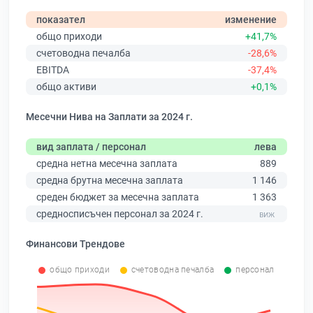
показател
изменение
общо приходи
+41,7%
счетоводна печалба
-28,6%
EBITDA
-37,4%
общо активи
+0,1%
Месечни Нива на Заплати за 2024 г.
вид заплата / персонал
лева
средна нетна месечна заплата
889
средна брутна месечна заплата
1 146
среден бюджет за месечна заплата
1 363
средносписъчен персонал за 2024 г.
Финансови Трендове
общо приходи
счетоводна печалба
персонал