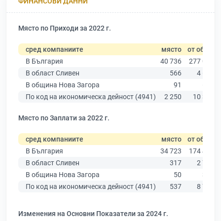
ФИНАНСОВИ ДАННИ
Място по Приходи за 2022 г.
сред компаниите
място
от общо
В България
40 736
277 019
В област Сливен
566
4 614
В община Нова Загора
91
657
По код на икономическа дейност (4941)
2 250
10 330
Място по Заплати за 2022 г.
сред компаниите
място
от общо
В България
34 723
174 403
В област Сливен
317
2 786
В община Нова Загора
50
375
По код на икономическа дейност (4941)
537
8 756
Изменения на Основни Показатели за 2024 г.