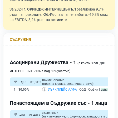
За 2024 г.
ОРИНДЖ ИНТЕРНЕШЪНЪЛ
реализира 9,7%
ръст на приходите, -26,4% спад на печалбата, -19,3% спад
на EBITDA, 3,2% ръст на активите.
СЪДРУЖИЯ
Асоциирани Дружества - 1
(в които ОРИНДЖ
ИНТЕРНЕШЪНЪЛ има под 50% участие)
наименование
№
дял
от дата
(правна форма, седалище, статус)
пр
1
30,00%
УЪРКПЛЕЙС АЛФА
| ООД | София |
действащ
Понастоящем в Съдружие със - 1 лица
съдружник
№
дял
от дата
(наименование, п. форма, седалище, статус / физи