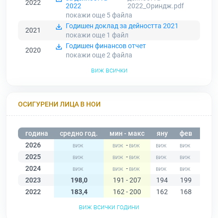
2022
2022
2022_Ориндж.pdf
покажи още 5
файла
Годишен доклад за дейността 2021
2021
покажи още 1
файл
Годишен финансов отчет
2020
покажи още 2
файла
виж всички
ОСИГУРЕНИ ЛИЦА В НОИ
година
средно год.
мин - макс
яну
фев
мар
2026
-
2025
-
2024
-
2023
198,0
191 - 207
194
199
207
2022
183,4
162 - 200
162
168
165
виж всички години