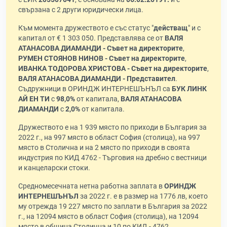
свързана с 2 други юридически лица.
Към момента дружеството е със статус "
действащ
" и с
капитал от € 1 303 050. Представлява се от
ВАЛЯ
АТАНАСОВА ДИАМАНДИ - Съвет на директорите
,
РУМЕН СТОЯНОВ НИНОВ - Съвет на директорите
,
ИВАНКА ТОДОРОВА ХРИСТОВА - Съвет на директорите
,
ВАЛЯ АТАНАСОВА ДИАМАНДИ - Представител
.
Съдружници в ОРИНДЖ ИНТЕРНЕШЪНЪЛ са
БУК ЛИНК
АЙ ЕН ТИ
с
98,0%
от капитала,
ВАЛЯ АТАНАСОВА
ДИАМАНДИ
с
2,0%
от капитала.
Дружеството е на 1 939 място по приходи в България за
2022 г., на 997 място в област София (столица), на 997
място в Столична и на 2 място по приходи в своята
индустрия по КИД 4762 - Търговия на дребно с вестници
и канцеларски стоки.
Средномесечната нетна работна заплата в
ОРИНДЖ
ИНТЕРНЕШЪНЪЛ
за 2022 г. е в размер на 1776 лв, което
му отрежда 19 227 място по заплати в България за 2022
г., на 12094 място в област София (столица), на 12094
място в община Столична и 10 по КИД - 4762.