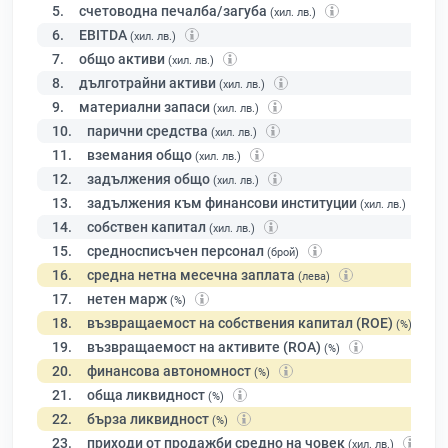
5.
счетоводна печалба/загуба
(хил. лв.)
6.
EBITDA
(хил. лв.)
7.
общо активи
(хил. лв.)
8.
дълготрайни активи
(хил. лв.)
9.
материални запаси
(хил. лв.)
10.
парични средства
(хил. лв.)
11.
вземания общо
(хил. лв.)
12.
задължения общо
(хил. лв.)
13.
задължения към финансови институции
(хил. лв.)
14.
собствен капитал
(хил. лв.)
15.
средносписъчен персонал
(брой)
16.
средна нетна месечна заплата
(лева)
17.
нетен марж
(%)
18.
възвращаемост на собствения капитал (ROE)
(%)
19.
възвращаемост на активите (ROA)
(%)
20.
финансова автономност
(%)
21.
обща ликвидност
(%)
22.
бърза ликвидност
(%)
23.
приходи от продажби средно на човек
(хил. лв.)