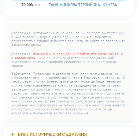
1
70,00%
ТАНЯ МИНКОВА ТЕРЗИЙСКА - КУНЕВА
Забележка:
Исторически финансови данни се поддържат от 2008
г. Ако липсва информация за години до 2024 г. , вероятно
дружеството е спряло дейност в годината, за която са последните
финансови данни.
Забележка:
Всички финансови данни в таблиците са за 2024 г. и
в хиляди лева
– ако за някои дружества липсват данни, най-
вероятно те са преустановили дейността си още в предходни
години.
Забележка:
Финансовите данни на компаниите се извличат от
публикуваните от тях финансови отчети в Търговския регистър. В
много редки случаи финансовите данни може да бъдат непълни
или неточно извлечени, за което са създадени автоматизирани
вътрешни контроли за тяхното откриване, и те се поправят от
редактор. Това отнема време с оглед на стотиците хиляди отчети,
които всяка година се публикуват в Търговския регистър, като
ние поправяме несъответствията от по-големите към по-малките
компании. Ако забележите непълноти или неточности във вашите
или в други финансови отчети, можете да ни пишете, за да
ескалираме приоритета за тяхната корекция.
ВИЖ
ИСТОРИЧЕСКИ СЪДРУЖИЯ