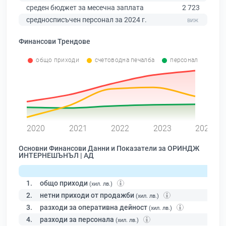
среден бюджет за месечна заплата
2 723
средносписъчен персонал за 2024 г.
Финансови Трендове
общо приходи
счетоводна печалба
персонал
0
2020
2021
2022
2023
2024
Основни Финансови Данни и Показатели за ОРИНДЖ
ИНТЕРНЕШЪНЪЛ | АД
1.
общо приходи
(хил. лв.)
2.
нетни приходи от продажби
(хил. лв.)
3.
разходи за оперативна дейност
(хил. лв.)
4.
разходи за персонала
(хил. лв.)