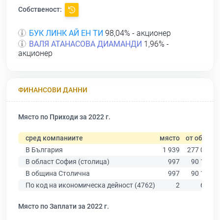
Собственост:
БУК ЛИНК АЙ ЕН ТИ
98,04% - акционер
ВАЛЯ АТАНАСОВА ДИАМАНДИ
1,96% -
акционер
ФИНАНСОВИ ДАННИ
Място по Приходи за 2022 г.
сред компаниите
място
от общо
В България
1 939
277 019
В област София (столица)
997
90 178
В община Столична
997
90 178
По код на икономическа дейност (4762)
2
660
Място по Заплати за 2022 г.