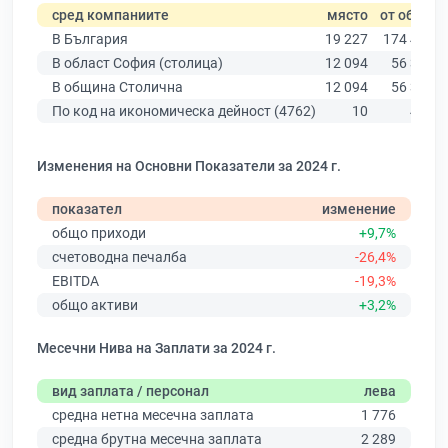
сред компаниите
място
от общо
В България
19 227
174 403
В област София (столица)
12 094
56 378
В община Столична
12 094
56 378
По код на икономическа дейност (4762)
10
424
Изменения на Основни Показатели за 2024 г.
показател
изменение
общо приходи
+9,7%
счетоводна печалба
-26,4%
EBITDA
-19,3%
общо активи
+3,2%
Месечни Нива на Заплати за 2024 г.
вид заплата / персонал
лева
средна нетна месечна заплата
1 776
средна брутна месечна заплата
2 289