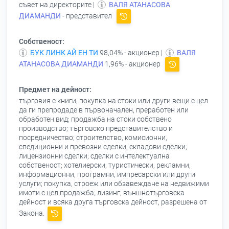
съвет на директорите |
ВАЛЯ АТАНАСОВА
ДИАМАНДИ
- представител
Собственост:
БУК ЛИНК АЙ ЕН ТИ
98,04% - акционер |
ВАЛЯ
АТАНАСОВА ДИАМАНДИ
1,96% - акционер
Предмет на дейност:
търговия с книги, покупка на стоки или други вещи с цел
да ги препродаде в първоначален, преработен или
обработен вид; продажба на стоки собствено
производство; търговско представителство и
посредничество; строителство, комисионни,
спедиционни и превозни сделки; складови сделки;
лицензионни сделки; сделки с интелектуална
собственост; хотелиерски, туристически, рекламни,
информационни, програмни, импресарски или други
услуги; покупка, строеж или обзавеждане на недвижими
имоти с цел продажба; лизинг; външнотърговска
дейност и всяка друга търговска дейност, разрешена от
Закона.