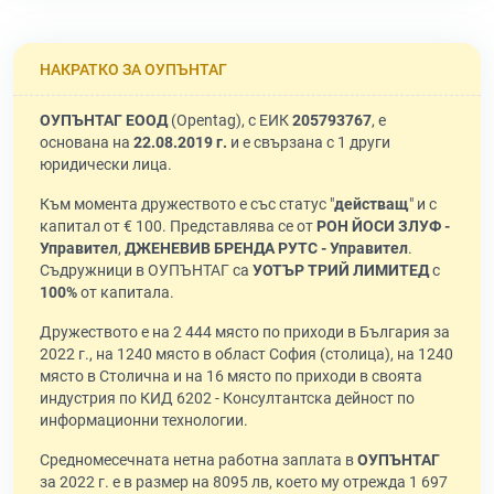
НАКРАТКО ЗА ОУПЪНТАГ
ОУПЪНТАГ ЕООД
(Opentag), с ЕИК
205793767
, е
основана на
22.08.2019 г.
и е свързана с 1 други
юридически лица.
Към момента дружеството е със статус "
действащ
" и с
капитал от € 100. Представлява се от
РОН ЙОСИ ЗЛУФ -
Управител
,
ДЖЕНЕВИВ БРЕНДА РУТС - Управител
.
Съдружници в ОУПЪНТАГ са
УОТЪР ТРИЙ ЛИМИТЕД
с
100%
от капитала.
Дружеството е на 2 444 място по приходи в България за
2022 г., на 1240 място в област София (столица), на 1240
място в Столична и на 16 място по приходи в своята
индустрия по КИД 6202 - Консултантска дейност по
информационни технологии.
Средномесечната нетна работна заплата в
ОУПЪНТАГ
за 2022 г. е в размер на 8095 лв, което му отрежда 1 697