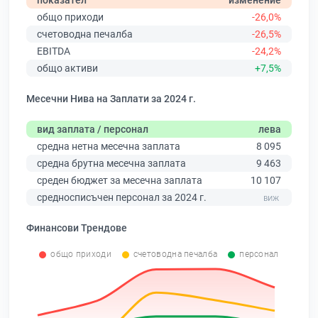
показател
изменение
общо приходи
-26,0%
счетоводна печалба
-26,5%
EBITDA
-24,2%
общо активи
+7,5%
Месечни Нива на Заплати за 2024 г.
вид заплата / персонал
лева
средна нетна месечна заплата
8 095
средна брутна месечна заплата
9 463
среден бюджет за месечна заплата
10 107
средносписъчен персонал за 2024 г.
Финансови Трендове
общо приходи
счетоводна печалба
персонал