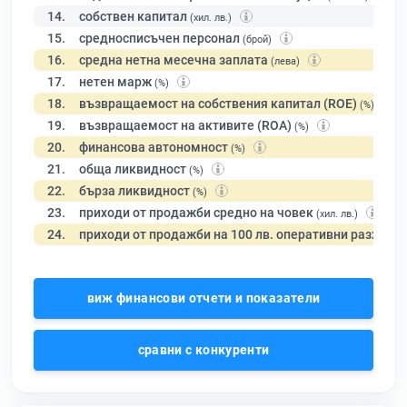
14.
собствен капитал
(хил. лв.)
15.
средносписъчен персонал
(брой)
16.
средна нетна месечна заплата
(лева)
17.
нетен марж
(%)
18.
възвращаемост на собствения капитал (ROE)
(%)
19.
възвращаемост на активите (ROA)
(%)
20.
финансова автономност
(%)
21.
обща ликвидност
(%)
22.
бърза ликвидност
(%)
23.
приходи от продажби средно на човек
(хил. лв.)
24.
приходи от продажби на 100 лв. оперативни разходи
виж финансови отчети и показатели
сравни с конкуренти