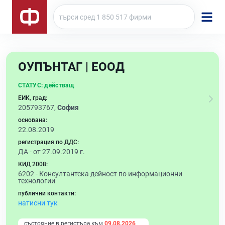
ОУПЪНТАГ | ЕООД
СТАТУС:
действащ
ЕИК, град:
205793767,
София
основана:
22.08.2019
регистрация по ДДС:
ДА - от 27.09.2019 г.
КИД 2008:
6202 -
Консултантска дейност по информационни
технологии
публични контакти:
натисни тук
състояние в регистъра към
09.08.2026