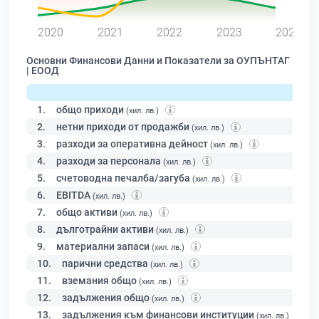
0
2020
2021
2022
2023
2024
Основни Финансови Данни и Показатели за ОУПЪНТАГ
| ЕООД
1.
общо приходи
(хил. лв.)
2.
нетни приходи от продажби
(хил. лв.)
3.
разходи за оперативна дейност
(хил. лв.)
4.
разходи за персонала
(хил. лв.)
5.
счетоводна печалба/загуба
(хил. лв.)
6.
EBITDA
(хил. лв.)
7.
общо активи
(хил. лв.)
8.
дълготрайни активи
(хил. лв.)
9.
материални запаси
(хил. лв.)
10.
парични средства
(хил. лв.)
11.
вземания общо
(хил. лв.)
12.
задължения общо
(хил. лв.)
13.
задължения към финансови институции
(хил. лв.)