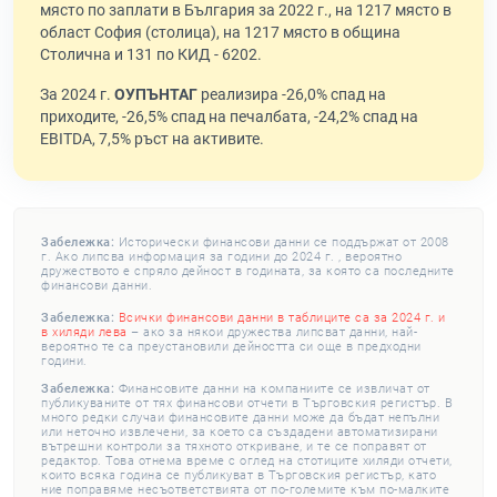
място по заплати в България за 2022 г., на 1217 място в
област София (столица), на 1217 място в община
Столична и 131 по КИД - 6202.
За 2024 г.
ОУПЪНТАГ
реализира -26,0% спад на
приходите, -26,5% спад на печалбата, -24,2% спад на
EBITDA, 7,5% ръст на активите.
Забележка:
Исторически финансови данни се поддържат от 2008
г. Ако липсва информация за години до 2024 г. , вероятно
дружеството е спряло дейност в годината, за която са последните
финансови данни.
Забележка:
Всички финансови данни в таблиците са за 2024 г. и
в хиляди лева
– ако за някои дружества липсват данни, най-
вероятно те са преустановили дейността си още в предходни
години.
Забележка:
Финансовите данни на компаниите се извличат от
публикуваните от тях финансови отчети в Търговския регистър. В
много редки случаи финансовите данни може да бъдат непълни
или неточно извлечени, за което са създадени автоматизирани
вътрешни контроли за тяхното откриване, и те се поправят от
редактор. Това отнема време с оглед на стотиците хиляди отчети,
които всяка година се публикуват в Търговския регистър, като
ние поправяме несъответствията от по-големите към по-малките