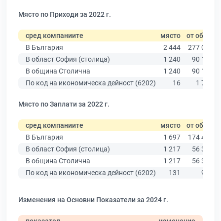
Място по Приходи за 2022 г.
сред компаниите
място
от общо
В България
2 444
277 019
В област София (столица)
1 240
90 178
В община Столична
1 240
90 178
По код на икономическа дейност (6202)
16
1 740
Място по Заплати за 2022 г.
сред компаниите
място
от общо
В България
1 697
174 403
В област София (столица)
1 217
56 378
В община Столична
1 217
56 378
По код на икономическа дейност (6202)
131
969
Изменения на Основни Показатели за 2024 г.