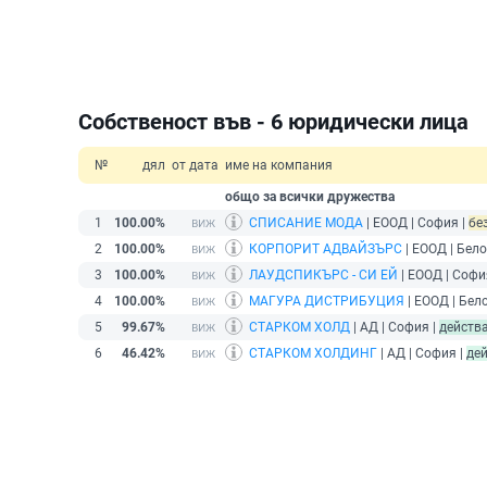
Собственост във - 6 юридически лица
№
дял
от дата
име на компания
общо за всички дружества
1
100.00%
СПИСАНИЕ МОДА
| ЕООД | София |
без
2
100.00%
КОРПОРИТ АДВАЙЗЪРС
| ЕООД | Бел
3
100.00%
ЛАУДСПИКЪРС - СИ ЕЙ
| ЕООД | Софи
4
100.00%
МАГУРА ДИСТРИБУЦИЯ
| ЕООД | Бел
5
99.67%
СТАРКОМ ХОЛД
| АД | София |
действ
6
46.42%
СТАРКОМ ХОЛДИНГ
| АД | София |
де