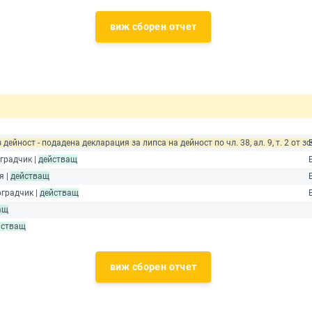
виж сборен отчет
 дейност - подадена декларация за липса на дейност по чл. 38, ал. 9, т. 2 от зс
оградчик |
действащ
я |
действащ
оградчик |
действащ
ащ
йстващ
виж сборен отчет