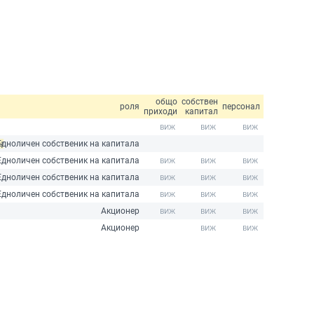
общо
собствен
роля
персонал
приходи
капитал
ч
Едноличен собственик на капитала
Едноличен собственик на капитала
Едноличен собственик на капитала
Едноличен собственик на капитала
Акционер
Акционер