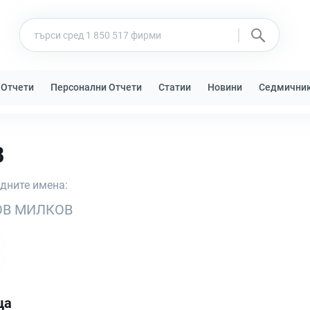
 Отчети
Персонални Отчети
Статии
Новини
Седмични
В
едните имена:
ОВ МИЛКОВ
ца