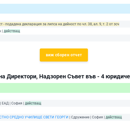
т - подадена декларация за липса на дейност по чл. 38, ал. 9, т. 2 от зсч
к |
действащ
виж сборен отчет
на Директори, Надзорен Съвет във - 4 юридиче
| ЕАД | София |
действащ
СТНО СРЕДНО УЧИЛИЩЕ СВЕТИ ГЕОРГИ
| Сдружение | София |
действащ