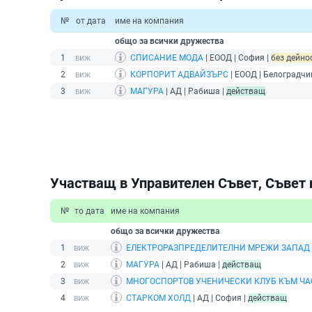
№
от дата
име на компания
общо за всички дружества
1
СПИСАНИЕ МОДА
| ЕООД | София |
без дейнос
2
КОРПОРИТ АДВАЙЗЪРС
| ЕООД | Белоградчи
3
МАГУРА
| АД | Рабиша |
действащ
Участващ в Управителен Съвет, Съвет 
№
то дата
име на компания
общо за всички дружества
1
ЕЛЕКТРОРАЗПРЕДЕЛИТЕЛНИ МРЕЖИ ЗАПАД
2
МАГУРА
| АД | Рабиша |
действащ
3
МНОГОСПОРТОВ УЧЕНИЧЕСКИ КЛУБ КЪМ ЧА
4
СТАРКОМ ХОЛД
| АД | София |
действащ