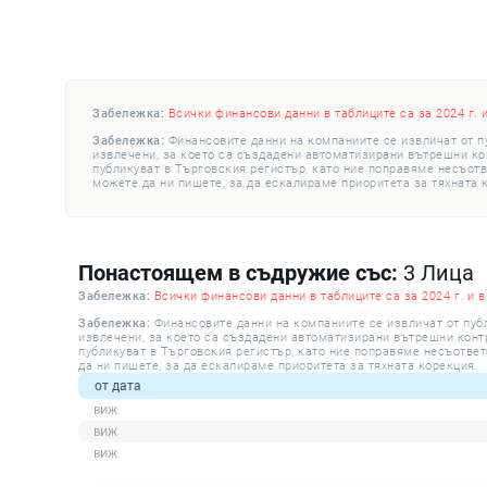
Забележка:
Всички финансови данни в таблиците са за 2024 г. 
Забележка:
Финансовите данни на компаниите се извличат от п
извлечени, за което са създадени автоматизирани вътрешни конт
публикуват в Търговския регистър, като ние поправяме несъотв
можете да ни пишете, за да ескалираме приоритета за тяхната 
Понастоящем в съдружие със:
3 Лица
Забележка:
Всички финансови данни в таблиците са за 2024 г. и в
Забележка:
Финансовите данни на компаниите се извличат от пуб
извлечени, за което са създадени автоматизирани вътрешни контро
публикуват в Търговския регистър, като ние поправяме несъответ
да ни пишете, за да ескалираме приоритета за тяхната корекция.
от дата