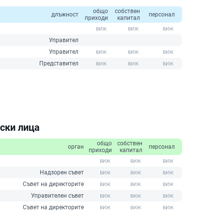
общо
собствен
длъжност
персонал
приходи
капитал
Управител
Управител
Представител
ски лица
общо
собствен
орган
персонал
приходи
капитал
Надзорен съвет
Съвет на директорите
Управителен съвет
Съвет на директорите