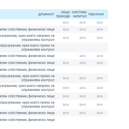
общо
собствен
длъжност
персонал
приходи
капитал
елен собственик, физическо лице
азувание, чрез което непряко се
упражнява контрол
бразувание, чрез което пряко се
упражнява контрол
елен собственик, физическо лице
елен собственик, физическо лице
елен собственик, физическо лице
бразувание, чрез което пряко се
упражнява контрол
азувание, чрез което непряко се
упражнява контрол
елен собственик, физическо лице
бразувание, чрез което пряко се
упражнява контрол
елен собственик, физическо лице
елен собственик, физическо лице