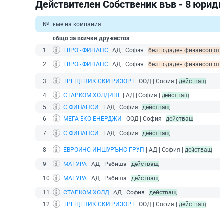
Действителен Собственик във - 8 юрид
№
име на компания
общо за всички дружества
1
ЕВРО - ФИНАНС
| АД | София |
без подаден финансов отч
2
ЕВРО - ФИНАНС
| АД | София |
без подаден финансов отч
3
ТРЕЩЕНИК СКИ РИЗОРТ
| ООД | София |
действащ
4
СТАРКОМ ХОЛДИНГ
| АД | София |
действащ
5
С ФИНАНСИ
| ЕАД | София |
действащ
6
МЕГА ЕКО ЕНЕРДЖИ
| ООД | София |
действащ
7
С ФИНАНСИ
| ЕАД | София |
действащ
8
ЕВРОИНС ИНШУРЪНС ГРУП
| АД | София |
действащ
9
МАГУРА
| АД | Рабиша |
действащ
10
МАГУРА
| АД | Рабиша |
действащ
11
СТАРКОМ ХОЛД
| АД | София |
действащ
12
ТРЕЩЕНИК СКИ РИЗОРТ
| ООД | София |
действащ