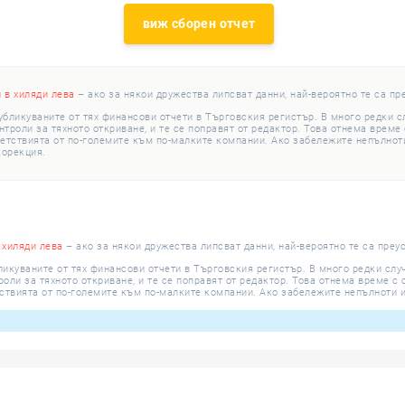
виж сборен отчет
и в хиляди лева
– ако за някои дружества липсват данни, най-вероятно те са пр
убликуваните от тях финансови отчети в Търговския регистър. В много редки 
роли за тяхното откриване, и те се поправят от редактор. Това отнема време с
етствията от по-големите към по-малките компании. Ако забележите непълноти
корекция.
 хиляди лева
– ако за някои дружества липсват данни, най-вероятно те са преу
ликуваните от тях финансови отчети в Търговския регистър. В много редки сл
ли за тяхното откриване, и те се поправят от редактор. Това отнема време с о
ствията от по-големите към по-малките компании. Ако забележите непълноти и