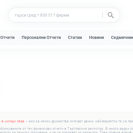
 Отчети
Персонални Отчети
Статии
Новини
Седмични
и в хиляди лева
– ако за някои дружества липсват данни, най-вероятно те са пр
убликуваните от тях финансови отчети в Търговския регистър. В много редки 
роли за тяхното откриване, и те се поправят от редактор. Това отнема време с