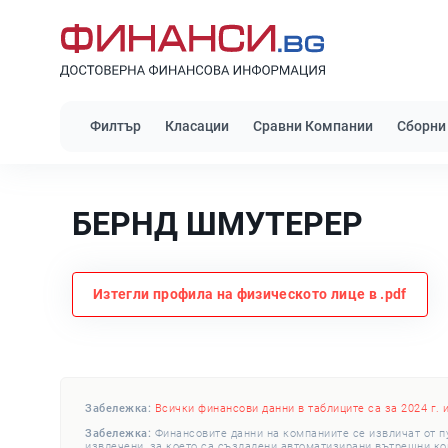
Филтър
Класации
Сравни Компании
Сборни
БЕРНД ШМУТЕРЕР
Изтегли профила на физическото лице в .pdf
Забележка:
Всички финансови данни в таблиците са за 2024 г. 
Забележка:
Финансовите данни на компаниите се извличат от п
извлечени, за което са създадени автоматизирани вътрешни конт