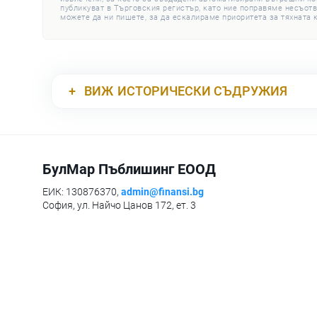
публикуват в Търговския регистър, като ние поправяме несъотв
можете да ни пишете, за да ескалираме приоритета за тяхната 
ВИЖ
ИСТОРИЧЕСКИ СЪДРУЖИЯ
БулМар Пъблишинг ЕООД
ЕИК: 130876370,
admin@finansi.bg
София, ул. Найчо Цанов 172, ет. 3