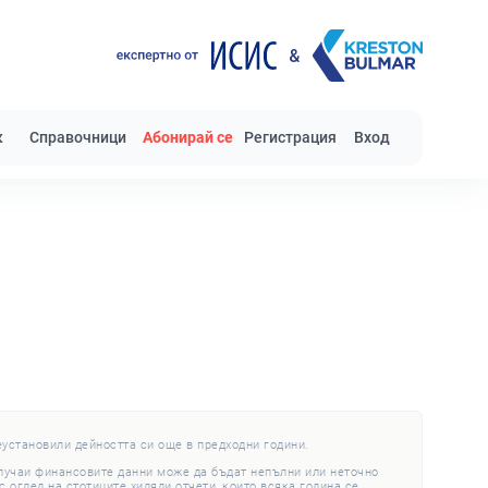
к
Справочници
Абонирай се
Регистрация
Вход
еустановили дейността си още в предходни години.
случаи финансовите данни може да бъдат непълни или неточно
 оглед на стотиците хиляди отчети, които всяка година се