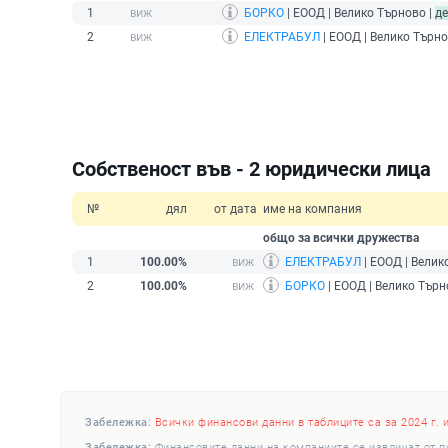
1
БОРКО
| ЕООД | Велико Търново |
д
2
ЕЛЕКТРАБУЛ
| ЕООД | Велико Търно
Собственост във - 2 юридически лица
№
дял
от дата
име на компания
общо за всички дружества
1
100.00%
ЕЛЕКТРАБУЛ
| ЕООД | Велик
2
100.00%
БОРКО
| ЕООД | Велико Търн
Забележка:
Всички финансови данни в таблиците са за 2024 г. 
Забележка:
Финансовите данни на компаниите се извличат от п