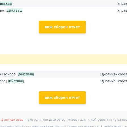
ействащ
Управ
во |
действащ
Управ
виж сборен отчет
о Търново |
действащ
Едноличен собст
ово |
действащ
Едноличен собст
виж сборен отчет
и в хиляди лева
– ако за някои дружества липсват данни, най-вероятно те са пр
убликуваните от тях финансови отчети в Търговския регистър. В много редки 