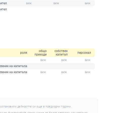
ител
ител
общо
собствен
роля
персонал
приходи
капитал
веник на капитала
веник на капитала
еустановили дейността си още в предходни години.
случаи финансовите данни може да бъдат непълни или неточно