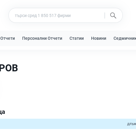
 Отчети
Персонални Отчети
Статии
Новини
Седмични
РОВ
ца
длъж