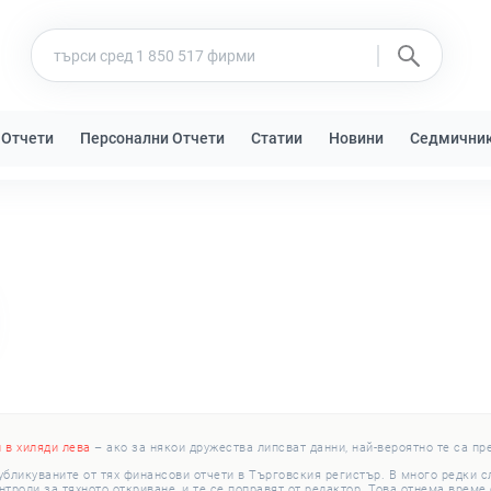
 Отчети
Персонални Отчети
Статии
Новини
Седмични
и в хиляди лева
– ако за някои дружества липсват данни, най-вероятно те са пр
убликуваните от тях финансови отчети в Търговския регистър. В много редки 
роли за тяхното откриване, и те се поправят от редактор. Това отнема време с