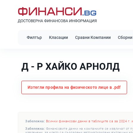
Филтър
Класации
Сравни Компании
Сборни
Д - Р ХАЙКО АРНОЛД
Изтегли профила на физическото лице в .pdf
Забележка:
Всички финансови данни в таблиците са за 2024 г. 
Забележка:
Финансовите данни на компаниите се извличат от п
извлечени, за което са създадени автоматизирани вътрешни конт