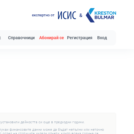
к
Справочници
Абонирай се
Регистрация
Вход
еустановили дейността си още в предходни години.
случаи финансовите данни може да бъдат непълни или неточно
 оглед на стотиците хиляди отчети, които всяка година се