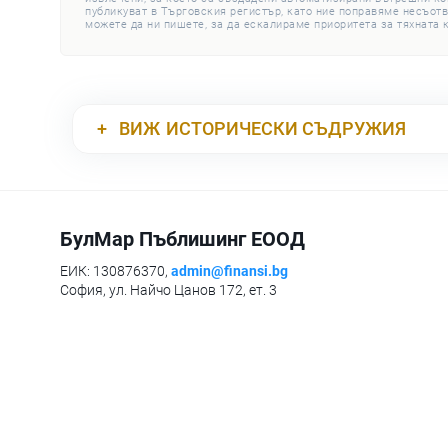
публикуват в Търговския регистър, като ние поправяме несъотв
можете да ни пишете, за да ескалираме приоритета за тяхната 
ВИЖ
ИСТОРИЧЕСКИ СЪДРУЖИЯ
БулМар Пъблишинг ЕООД
ЕИК: 130876370,
admin@finansi.bg
София, ул. Найчо Цанов 172, ет. 3