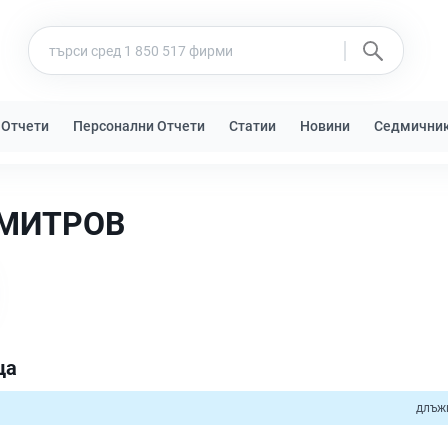
 Отчети
Персонални Отчети
Статии
Новини
Седмични
МИТРОВ
ца
длъж