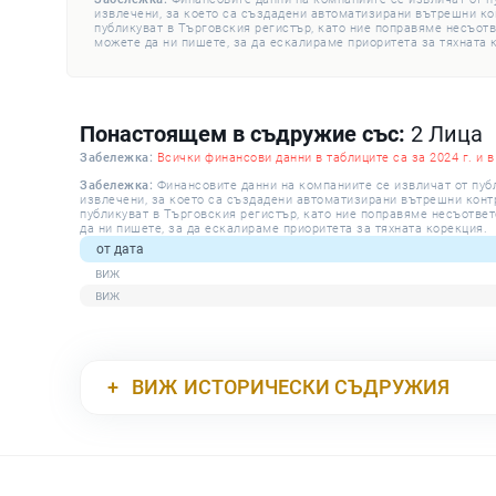
извлечени, за което са създадени автоматизирани вътрешни конт
публикуват в Търговския регистър, като ние поправяме несъотв
можете да ни пишете, за да ескалираме приоритета за тяхната 
Понастоящем в съдружие със:
2 Лица
Забележка:
Всички финансови данни в таблиците са за 2024 г. и в
Забележка:
Финансовите данни на компаниите се извличат от пуб
извлечени, за което са създадени автоматизирани вътрешни контро
публикуват в Търговския регистър, като ние поправяме несъответ
да ни пишете, за да ескалираме приоритета за тяхната корекция.
от дата
ВИЖ
ИСТОРИЧЕСКИ СЪДРУЖИЯ