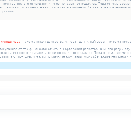
роли за тяхното откриване, и те се поправят от редактор. Това отнема време с
етствията от по-големите към по-малките компании. Ако забележите непълноти
корекция.
 хиляди лева
– ако за някои дружества липсват данни, най-вероятно те са преу
ликуваните от тях финансови отчети в Търговския регистър. В много редки сл
ли за тяхното откриване, и те се поправят от редактор. Това отнема време с о
ствията от по-големите към по-малките компании. Ако забележите непълноти и