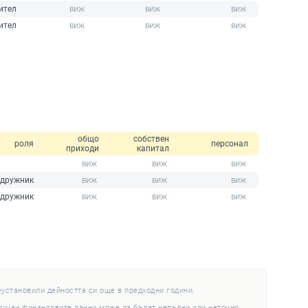
ител
ител
общо
собствен
роля
персонал
приходи
капитал
дружник
дружник
еустановили дейността си още в предходни години.
случаи финансовите данни може да бъдат непълни или неточно