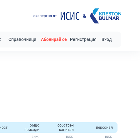
к
Справочници
Абонирай се
Регистрация
Вход
общо
собствен
ност
персонал
приходи
капитал