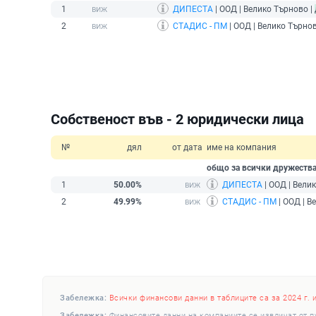
1
ДИПЕСТА
| ООД | Велико Търново |
2
СТАДИС - ПМ
| ООД | Велико Търнов
Собственост във - 2 юридически лица
№
дял
от дата
име на компания
общо за всички дружеств
1
50.00%
ДИПЕСТА
| ООД | Вели
2
49.99%
СТАДИС - ПМ
| ООД | В
Забележка:
Всички финансови данни в таблиците са за 2024 г. 
Забележка:
Финансовите данни на компаниите се извличат от п