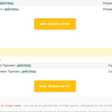
действащ
Управ
о |
действащ
Управ
виж сборен отчет
а
ко Търново |
действащ
Съ
елико Търново |
действащ
Съ
виж сборен отчет
и в хиляди лева
– ако за някои дружества липсват данни, най-вероятно те са пр
убликуваните от тях финансови отчети в Търговския регистър. В много редки 