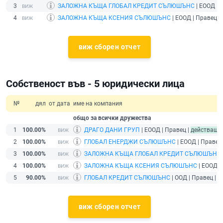
3
ЗАЛОЖНА КЪЩА ГЛОБАЛ КРЕДИТ СЪЛЮШЪНС
| ЕООД | 
4
ЗАЛОЖНА КЪЩА КСЕНИЯ СЪЛЮШЪНС
| ЕООД | Правец |
виж сборен отчет
Собственост във - 5 юридически лица
№
дял
от дата
име на компания
общо за всички дружества
1
100.00%
ДРАГО ДАНИ ГРУП
| ЕООД | Правец |
действащ
2
100.00%
ГЛОБАЛ ЕНЕРДЖИ СЪЛЮШЪНС
| ЕООД | Правец
3
100.00%
ЗАЛОЖНА КЪЩА ГЛОБАЛ КРЕДИТ СЪЛЮШЪНС
4
100.00%
ЗАЛОЖНА КЪЩА КСЕНИЯ СЪЛЮШЪНС
| ЕООД |
5
90.00%
ГЛОБАЛ КРЕДИТ СЪЛЮШЪНС
| ООД | Правец |
д
виж сборен отчет