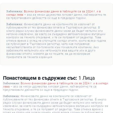
Забележка:
Всички финансови данни в таблиците са за 2024 г. и в
хиляди лева
– ако за някои дружества липсват данни, най-вероятно те
са преустановили дейността си още в предходни години.
Забележка:
Финансовите данни на компаниите се извличат от
публикуваните от тях финансови отчети в Търговския регистър. В
много редки случаи финансовите данни може да бъдат непълни или
неточно извлечени, за което са създадени автоматизирани вътрешни
контроли за тяхното откриване, и те се поправят от редактор. Това
отнема време с оглед на стотиците хиляди отчети, които всяка година
се публикуват в Търговския регистър, като ние поправяме
несъответствията от по-големите към по-малките компании. Ако
забележите непълноти или неточности във вашите или в други
финансови отчети, можете да ни пишете, за да ескалираме
приоритета за тяхната корекция.
Понастоящем в съдружие със:
1 Лица
Забележка:
Всички финансови данни в таблиците са за 2024 г. и в хиляди
лева
– ако за някои дружества липсват данни, най-вероятно те са
преустановили дейността си още в предходни години.
Забележка:
Финансовите данни на компаниите се извличат от
публикуваните от тях финансови отчети в Търговския регистър. В много
редки случаи финансовите данни може да бъдат непълни или неточно
извлечени, за което са създадени автоматизирани вътрешни контроли за
тяхното откриване, и те се поправят от редактор. Това отнема време с
оглед на стотиците хиляди отчети, които всяка година се публикуват в