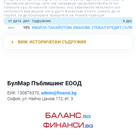
Търговския регистър, като ние поправяме несъответствията от по-
големите към по-малките компании. Ако забележите непълноти или
неточности във вашите или в други финансови отчети, можете да ни
пишете, за да ескалираме приоритета за тяхната корекция.
от дата
дял
съдружник
в друж
10%
ИВАЙЛА ПАНАЙОТОВА ИВАНОВА
ГЛОБАЛ КРЕДИТ СЪЛЮ
ВИЖ
ИСТОРИЧЕСКИ СЪДРУЖИЯ
БулМар Пъблишинг ЕООД
ЕИК: 130876370,
admin@finansi.bg
София, ул. Найчо Цанов 172, ет. 3