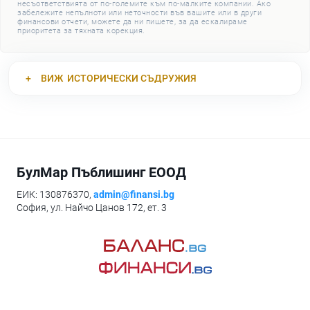
несъответствията от по-големите към по-малките компании. Ако
забележите непълноти или неточности във вашите или в други
финансови отчети, можете да ни пишете, за да ескалираме
приоритета за тяхната корекция.
ВИЖ
ИСТОРИЧЕСКИ СЪДРУЖИЯ
БулМар Пъблишинг ЕООД
ЕИК: 130876370,
admin@finansi.bg
София, ул. Найчо Цанов 172, ет. 3