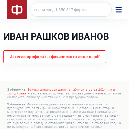
ИВАН РАШКОВ ИВАНОВ
Изтегли профила на физическото лице в .pdf
Забележка:
Всички финансови данни в таблиците са за 2024 г. и в
хиляди лева
– ако за някои дружества липсват данни, най-вероятно те
са преустановили дейността си още в предходни години.
Забележка:
Финансовите данни на компаниите се извличат от
публикуваните от тях финансови отчети в Търговския регистър. В
много редки случаи финансовите данни може да бъдат непълни или
неточно извлечени, за което са създадени автоматизирани вътрешни
контроли за тяхното откриване, и те се поправят от редактор. Това
отнема време с оглед на стотиците хиляди отчети, които всяка година
се публикуват в Търговския регистър, като ние поправяме