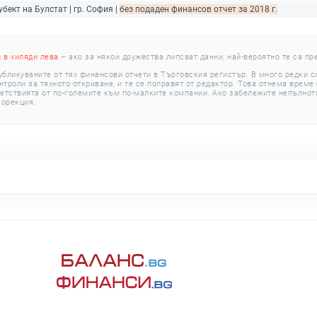
убект на Булстат | гр. София |
без подаден финансов отчет за 2018 г.
и в хиляди лева
– ако за някои дружества липсват данни, най-вероятно те са пр
убликуваните от тях финансови отчети в Търговския регистър. В много редки 
роли за тяхното откриване, и те се поправят от редактор. Това отнема време с
етствията от по-големите към по-малките компании. Ако забележите непълноти
корекция.