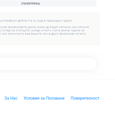
управляващ
еустановили дейността си още в предходни години.
случаи финансовите данни може да бъдат непълни или неточно
 оглед на стотиците хиляди отчети, които всяка година се
 или неточности във вашите или в други финансови отчети,
За Нас
Условия за Ползване
Поверителност