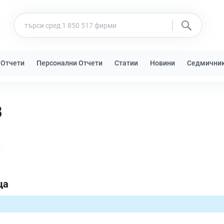
 Отчети
Персонални Отчети
Статии
Новини
Седмични
В
ца