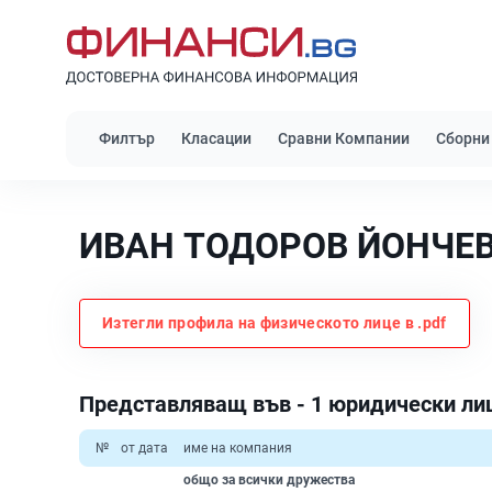
Филтър
Класации
Сравни Компании
Сборни
ИВАН ТОДОРОВ ЙОНЧЕ
Изтегли профила на физическото лице в .pdf
Представляващ във - 1 юридически ли
№
от дата
име на компания
общо за всички дружества