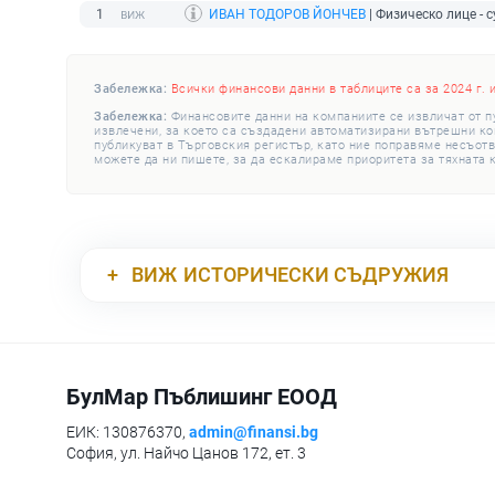
1
ИВАН ТОДОРОВ ЙОНЧЕВ
| Физическо лице - с
Забележка:
Всички финансови данни в таблиците са за 2024 г. 
Забележка:
Финансовите данни на компаниите се извличат от п
извлечени, за което са създадени автоматизирани вътрешни конт
публикуват в Търговския регистър, като ние поправяме несъотв
можете да ни пишете, за да ескалираме приоритета за тяхната 
ВИЖ
ИСТОРИЧЕСКИ СЪДРУЖИЯ
БулМар Пъблишинг ЕООД
ЕИК: 130876370,
admin@finansi.bg
София, ул. Найчо Цанов 172, ет. 3