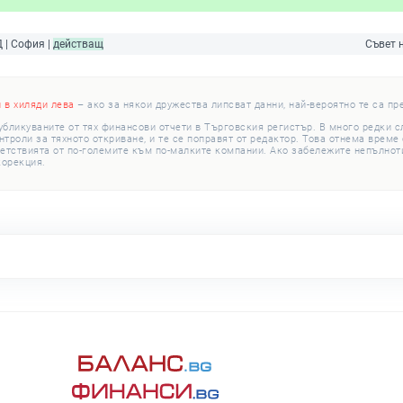
 | София |
действащ
Съвет 
и в хиляди лева
– ако за някои дружества липсват данни, най-вероятно те са пр
убликуваните от тях финансови отчети в Търговския регистър. В много редки 
роли за тяхното откриване, и те се поправят от редактор. Това отнема време с
етствията от по-големите към по-малките компании. Ако забележите непълноти
корекция.