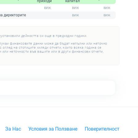
приходи
капитал
на директорите
еустановили дейността си още в предходни години.
случаи финансовите данни може да бъдат непълни или неточно
 оглед на стотиците хиляди отчети, които всяка година се
 или неточности във вашите или в други финансови отчети,
За Нас
Условия за Ползване
Поверителност