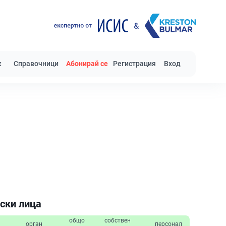
к
Справочници
Абонирай се
Регистрация
Вход
ски лица
общо
собствен
орган
персонал