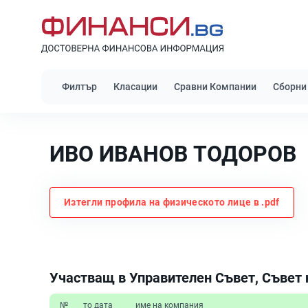
Филтър
Класации
Сравни Компании
Сборни
ИВО ИВАНОВ ТОДОРОВ
Изтегли профила на физическото лице в .pdf
Участващ в Управителен Съвет, Съвет 
№
то дата
име на компания