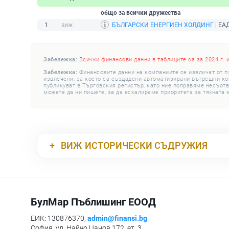
общо за всички дружества
1
БЪЛГАРСКИ ЕНЕРГИЕН ХОЛДИНГ
| ЕАД
Забележка:
Всички финансови данни в таблиците са за 2024 г. 
Забележка:
Финансовите данни на компаниите се извличат от п
извлечени, за което са създадени автоматизирани вътрешни конт
публикуват в Търговския регистър, като ние поправяме несъотв
можете да ни пишете, за да ескалираме приоритета за тяхната 
ВИЖ
ИСТОРИЧЕСКИ СЪДРУЖИЯ
БулМар Пъблишинг ЕООД
ЕИК: 130876370,
admin@finansi.bg
София, ул. Найчо Цанов 172, ет. 3