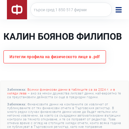
КАЛИН БОЯНОВ ФИЛИПОВ
Изтегли профила на физическото лице в .pdf
Забележка:
Всички финансови данни в таблиците са за 2024 г. и в
хиляди лева
– ако за някои дружества липсват данни, най-вероятно те
са преустановили дейността си още в предходни години.
Забележка:
Финансовите данни на компаниите се извличат от
публикуваните от тях финансови отчети в Търговския регистър. В
много редки случаи финансовите данни може да бъдат непълни или
неточно извлечени, за което са създадени автоматизирани вътрешни
контроли за тяхното откриване, и те се поправят от редактор. Това
отнема време с оглед на стотиците хиляди отчети, които всяка година
се публикуват в Търговския регистър, като ние поправяме