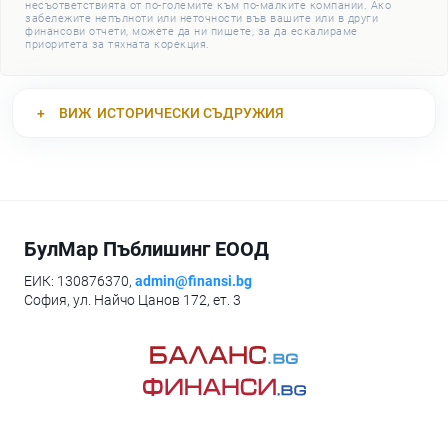
несъответствията от по-големите към по-малките компании. Ако
забележите непълноти или неточности във вашите или в други
финансови отчети, можете да ни пишете, за да ескалираме
приоритета за тяхната корекция.
ВИЖ
ИСТОРИЧЕСКИ СЪДРУЖИЯ
БулМар Пъблишинг ЕООД
ЕИК: 130876370,
admin@finansi.bg
София, ул. Найчо Цанов 172, ет. 3