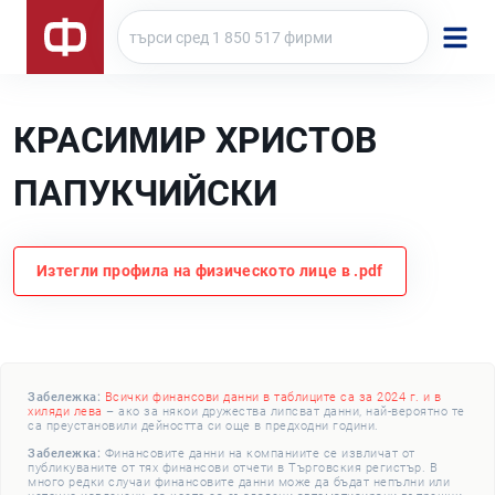
КРАСИМИР ХРИСТОВ
ПАПУКЧИЙСКИ
Изтегли профила на физическото лице в .pdf
Забележка:
Всички финансови данни в таблиците са за 2024 г. и в
хиляди лева
– ако за някои дружества липсват данни, най-вероятно те
са преустановили дейността си още в предходни години.
Забележка:
Финансовите данни на компаниите се извличат от
публикуваните от тях финансови отчети в Търговския регистър. В
много редки случаи финансовите данни може да бъдат непълни или