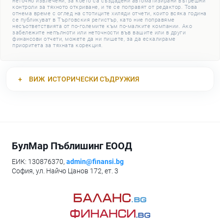
неточно извлечени, за което са създадени автоматизирани вътрешни
контроли за тяхното откриване, и те се поправят от редактор. Това
отнема време с оглед на стотиците хиляди отчети, които всяка година
се публикуват в Търговския регистър, като ние поправяме
несъответствията от по-големите към по-малките компании. Ако
забележите непълноти или неточности във вашите или в други
финансови отчети, можете да ни пишете, за да ескалираме
приоритета за тяхната корекция.
ВИЖ
ИСТОРИЧЕСКИ СЪДРУЖИЯ
БулМар Пъблишинг ЕООД
ЕИК: 130876370,
admin@finansi.bg
София, ул. Найчо Цанов 172, ет. 3