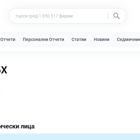
 Отчети
Персонални Отчети
Статии
Новини
Седмични
БХ
ически лица