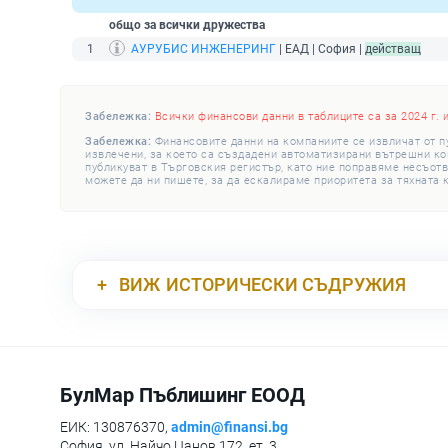
общо за всички дружества
1
АУРУБИС ИНЖЕНЕРИНГ
| ЕАД | София |
действащ
Забележка:
Всички финансови данни в таблиците са за 2024 г. 
Забележка:
Финансовите данни на компаниите се извличат от п
извлечени, за което са създадени автоматизирани вътрешни конт
публикуват в Търговския регистър, като ние поправяме несъотв
можете да ни пишете, за да ескалираме приоритета за тяхната 
ВИЖ
ИСТОРИЧЕСКИ СЪДРУЖИЯ
БулМар Пъблишинг ЕООД
ЕИК: 130876370,
admin@finansi.bg
София, ул. Найчо Цанов 172, ет. 3