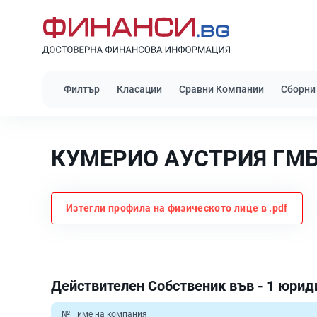
Филтър
Класации
Сравни Компании
Сборни
КУМЕРИО АУСТРИЯ ГМ
Изтегли профила на физическото лице в .pdf
Действителен Собственик във - 1 юрид
№
име на компания