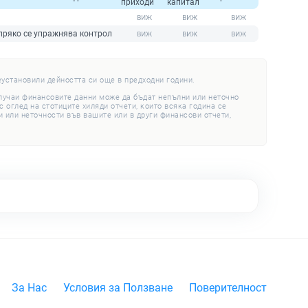
приходи
капитал
 пряко се упражнява контрол
еустановили дейността си още в предходни години.
случаи финансовите данни може да бъдат непълни или неточно
 оглед на стотиците хиляди отчети, които всяка година се
 или неточности във вашите или в други финансови отчети,
За Нас
Условия за Ползване
Поверителност