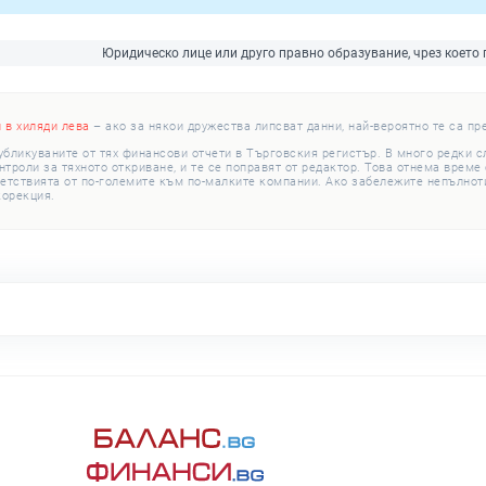
Юридическо лице или друго правно образувание, чрез което
и в хиляди лева
– ако за някои дружества липсват данни, най-вероятно те са пр
убликуваните от тях финансови отчети в Търговския регистър. В много редки 
роли за тяхното откриване, и те се поправят от редактор. Това отнема време с
етствията от по-големите към по-малките компании. Ако забележите непълноти
корекция.