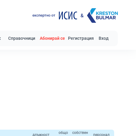
к
Справочници
Абонирай се
Регистрация
Вход
общо
собствен
длъжност
персонал