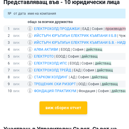
Представляващ във - 10 юридически лица
№
от дата
име на компания
общо за всички дружества
1
ЕЛЕКТРОХОЛД ПРОДАЖБИ
| ЕАД | София |
производство
2
ИЙСТЪРН ЮРЪПИЪН ЕЛЕКТРИК КЪМПАНИ II Б.В
| Чужде
3
ИЙСТЪРН ЮРЪПИЪН ЕЛЕКТРИК КЪМПАНИ Б.В. - НИДЕ
4
АЛФА АКТИВИ
| ЕООД | София |
действащ
5
ЕЛЕКТРОТО
| ЕООД | София |
действащ
6
ЕЛЕКТРОХОЛД ИПС
| ЕООД | София |
действащ
7
ЕЛЕКТРОХОЛД ТРЕЙД
| ЕАД | София |
действащ
8
СТАРКОМ ХОЛДИНГ
| АД | София |
действащ
9
ТРЕЩЕНИК СКИ РИЗОРТ
| ООД | София |
действащ
10
ФОНДАЦИЯ ПРАКТИКУМ
| Фондация | София |
действащ
виж сборен отчет