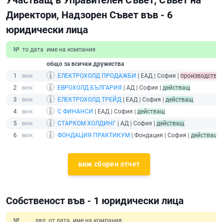
Участващ в Управителен Съвет, Съвет на
Директори, Надзорен Съвет във - 6
юридически лица
№
то дата
име на компания
общо за всички дружества
1
ЕЛЕКТРОХОЛД ПРОДАЖБИ
| ЕАД | София |
производство
2
ЕВРОХОЛД БЪЛГАРИЯ
| АД | София |
действащ
3
ЕЛЕКТРОХОЛД ТРЕЙД
| ЕАД | София |
действащ
4
С ФИНАНСИ
| ЕАД | София |
действащ
5
СТАРКОМ ХОЛДИНГ
| АД | София |
действащ
6
ФОНДАЦИЯ ПРАКТИКУМ
| Фондация | София |
действащ
виж сборен отчет
Собственост във - 1 юридически лица
№
дял
от дата
име на компания