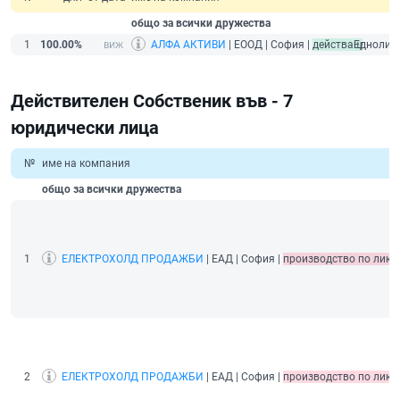
общо за всички дружества
1
100.00%
АЛФА АКТИВИ
| ЕООД | София |
действащ
Едноличе
Действителен Собственик във - 7
юридически лица
№
име на компания
общо за всички дружества
1
ЕЛЕКТРОХОЛД ПРОДАЖБИ
| ЕАД | София |
производство по ликв
2
ЕЛЕКТРОХОЛД ПРОДАЖБИ
| ЕАД | София |
производство по ликв