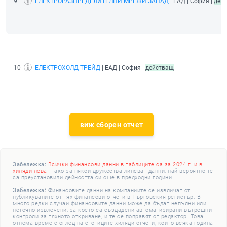
9
ЕЛЕКТРОРАЗПРЕДЕЛИТЕЛНИ МРЕЖИ ЗАПАД
| ЕАД | София |
дей
10
ЕЛЕКТРОХОЛД ТРЕЙД
| ЕАД | София |
действащ
виж сборен отчет
Забележка:
Всички финансови данни в таблиците са за 2024 г. и в
хиляди лева
– ако за някои дружества липсват данни, най-вероятно те
са преустановили дейността си още в предходни години.
Забележка:
Финансовите данни на компаниите се извличат от
публикуваните от тях финансови отчети в Търговския регистър. В
много редки случаи финансовите данни може да бъдат непълни или
неточно извлечени, за което са създадени автоматизирани вътрешни
контроли за тяхното откриване, и те се поправят от редактор. Това
отнема време с оглед на стотиците хиляди отчети, които всяка година