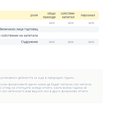
общо
собствен
роля
персонал
приходи
капитал
Физическо лице търговец
 собственик на капитала
Съдружник
еустановили дейността си още в предходни години.
случаи финансовите данни може да бъдат непълни или неточно
 оглед на стотиците хиляди отчети, които всяка година се
 или неточности във вашите или в други финансови отчети,