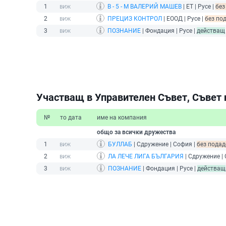
1
В - 5 - М ВАЛЕРИЙ МАШЕВ
| ЕТ | Русе |
без
2
ПРЕЦИЗ КОНТРОЛ
| ЕООД | Русе |
без по
3
ПОЗНАНИЕ
| Фондация | Русе |
действащ
Участващ в Управителен Съвет, Съвет 
№
то дата
име на компания
общо за всички дружества
1
БУЛЛАБ
| Сдружение | София |
без подад
2
ЛА ЛЕЧЕ ЛИГА БЪЛГАРИЯ
| Сдружение | 
3
ПОЗНАНИЕ
| Фондация | Русе |
действащ