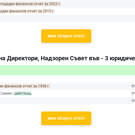
 подаден финансов отчет за 2022 г.
даден финансов отчет за 2015 г.
виж сборен отчет
на Директори, Надзорен Съвет във - 3 юридиче
ен финансов отчет за 1998 г.
У
Сливен |
действащ
У
У
виж сборен отчет