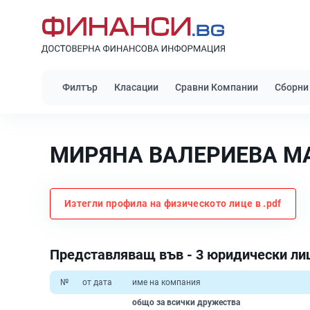
Филтър
Класации
Сравни Компании
Сборни
МИРЯНА ВАЛЕРИЕВА М
Изтегли профила на физическото лице в .pdf
Представляващ във - 3 юридически ли
№
от дата
име на компания
общо за всички дружества