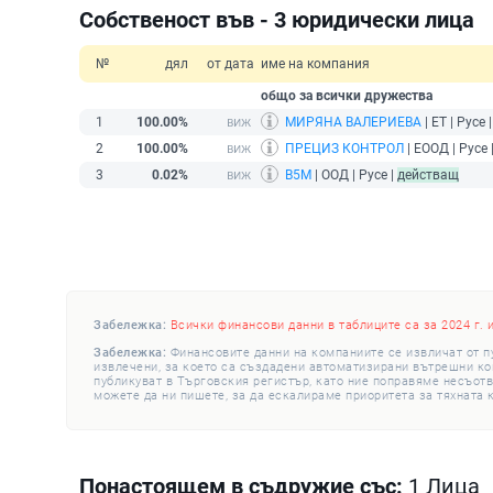
Собственост във - 3 юридически лица
№
дял
от дата
име на компания
общо за всички дружества
1
100.00%
МИРЯНА ВАЛЕРИЕВА
| ЕТ | Русе 
2
100.00%
ПРЕЦИЗ КОНТРОЛ
| ЕООД | Русе 
3
0.02%
В5М
| ООД | Русе |
действащ
Забележка:
Всички финансови данни в таблиците са за 2024 г. 
Забележка:
Финансовите данни на компаниите се извличат от п
извлечени, за което са създадени автоматизирани вътрешни конт
публикуват в Търговския регистър, като ние поправяме несъотв
можете да ни пишете, за да ескалираме приоритета за тяхната 
Понастоящем в съдружие със:
1 Лица