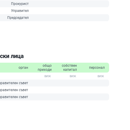
Прокурист
Управител
Председател
ски лица
общо
собствен
орган
персонал
приходи
капитал
правителен съвет
правителен съвет
правителен съвет