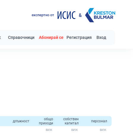
к
Справочници
Абонирай се
Регистрация
Вход
общо
собствен
длъжност
персонал
приходи
капитал