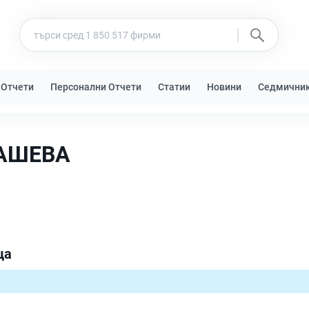
 Отчети
Персонални Отчети
Статии
Новини
Седмични
АШЕВА
ца