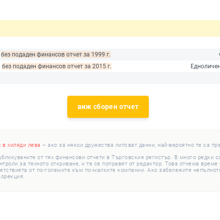
|
без подаден финансов отчет за 1999 г.
|
без подаден финансов отчет за 2015 г.
Едноличен
виж сборен отчет
и в хиляди лева
– ако за някои дружества липсват данни, най-вероятно те са пр
убликуваните от тях финансови отчети в Търговския регистър. В много редки 
роли за тяхното откриване, и те се поправят от редактор. Това отнема време с
етствията от по-големите към по-малките компании. Ако забележите непълноти
корекция.