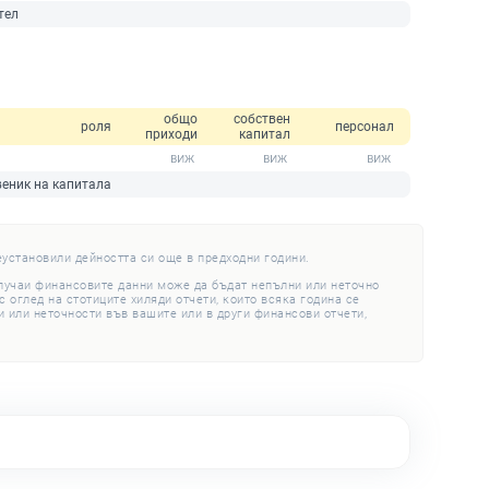
тел
общо
собствен
роля
персонал
приходи
капитал
еник на капитала
еустановили дейността си още в предходни години.
случаи финансовите данни може да бъдат непълни или неточно
 оглед на стотиците хиляди отчети, които всяка година се
 или неточности във вашите или в други финансови отчети,