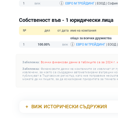
1
ЕВРО М ТРЕЙДИНГ
| ЕООД | София
Собственост във - 1 юридически лица
№
дял
от дата
име на компания
общо за всички дружества
1
100.00%
ЕВРО М ТРЕЙДИНГ
| ЕООД 
Забележка:
Всички финансови данни в таблиците са за 2024 г. 
Забележка:
Финансовите данни на компаниите се извличат от п
извлечени, за което са създадени автоматизирани вътрешни конт
публикуват в Търговския регистър, като ние поправяме несъотв
можете да ни пишете, за да ескалираме приоритета за тяхната 
ВИЖ
ИСТОРИЧЕСКИ СЪДРУЖИЯ