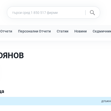
 Отчети
Персонални Отчети
Статии
Новини
Седмични
ОЯНОВ
ца
длъжн