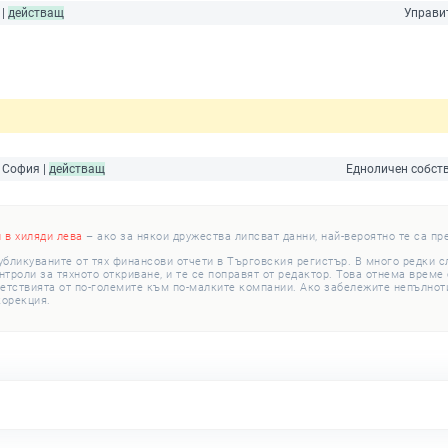
 |
действащ
Управи
| София |
действащ
Едноличен собств
и в хиляди лева
– ако за някои дружества липсват данни, най-вероятно те са пр
убликуваните от тях финансови отчети в Търговския регистър. В много редки 
роли за тяхното откриване, и те се поправят от редактор. Това отнема време с
етствията от по-големите към по-малките компании. Ако забележите непълноти
корекция.