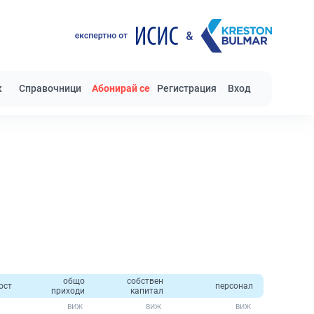
к
Справочници
Абонирай се
Регистрация
Вход
общо
собствен
ост
персонал
приходи
капитал