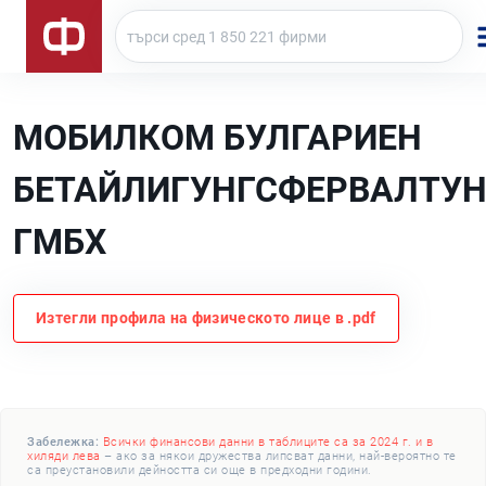
МОБИЛКОМ БУЛГАРИЕН
БЕТАЙЛИГУНГСФЕРВАЛТУН
ГМБХ
Изтегли профила на физическото лице в .pdf
Забележка:
Всички финансови данни в таблиците са за 2024 г. и в
хиляди лева
– ако за някои дружества липсват данни, най-вероятно те
са преустановили дейността си още в предходни години.