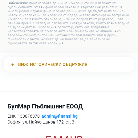
Забележка:
Финансовите данни на компаниите се извличат от
публикуваните от тях финансови отчети в Търговския регистър. В
много редки случаи финансовите данни може да бъдат непълни или
неточно извлечени, за което са създадени автоматизирани вътрешни
контроли за тяхното откриване, и те се поправят от редактор. Това
отнема време с оглед на стотиците хиляди отчети, които всяка година
се публикуват в Търговския регистър, като ние поправяме
несъответствията от по-големите към по-малките компании. Ако
забележите непълноти или неточности във вашите или в други
финансови отчети, можете да ни пишете, за да ескалираме
приоритета за тяхната корекция.
ВИЖ
ИСТОРИЧЕСКИ СЪДРУЖИЯ
БулМар Пъблишинг ЕООД
ЕИК: 130876370,
admin@finansi.bg
София, ул. Найчо Цанов 172, ет. 3