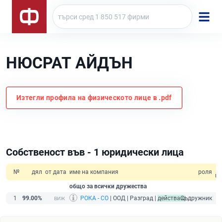
НЮСРАТ АЙДЪН
Изтегли профила на физическото лице в .pdf
Собственост във - 1 юридически лица
№
дял
от дата
име на компания
роля
пр
общо за всички дружества
1
99.00%
РОКА - СО
| ООД | Разград |
действащ
Съдружник