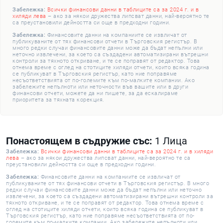
Забележка:
Всички финансови данни в таблиците са за 2024 г. и в
хиляди лева
– ако за някои дружества липсват данни, най-вероятно те
са преустановили дейността си още в предходни години.
Забележка:
Финансовите данни на компаниите се извличат от
публикуваните от тях финансови отчети в Търговския регистър. В
много редки случаи финансовите данни може да бъдат непълни или
неточно извлечени, за което са създадени автоматизирани вътрешни
контроли за тяхното откриване, и те се поправят от редактор. Това
отнема време с оглед на стотиците хиляди отчети, които всяка година
се публикуват в Търговския регистър, като ние поправяме
несъответствията от по-големите към по-малките компании. Ако
забележите непълноти или неточности във вашите или в други
финансови отчети, можете да ни пишете, за да ескалираме
приоритета за тяхната корекция.
Понастоящем в съдружие със:
1 Лица
Забележка:
Всички финансови данни в таблиците са за 2024 г. и в хиляди
лева
– ако за някои дружества липсват данни, най-вероятно те са
преустановили дейността си още в предходни години.
Забележка:
Финансовите данни на компаниите се извличат от
публикуваните от тях финансови отчети в Търговския регистър. В много
редки случаи финансовите данни може да бъдат непълни или неточно
извлечени, за което са създадени автоматизирани вътрешни контроли за
тяхното откриване, и те се поправят от редактор. Това отнема време с
оглед на стотиците хиляди отчети, които всяка година се публикуват в
Търговския регистър, като ние поправяме несъответствията от по-
големите към по-малките компании. Ако забележите непълноти или