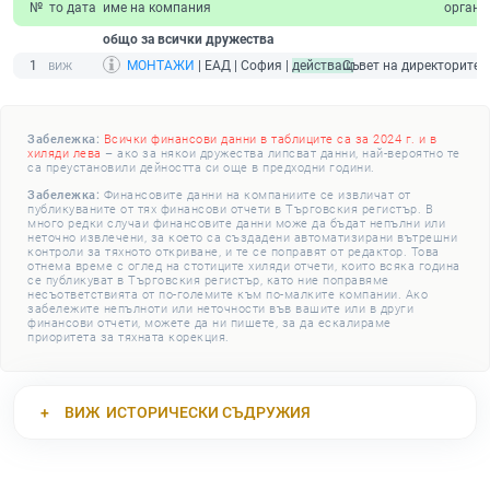
№
то дата
име на компания
орган
общо за всички дружества
1
МОНТАЖИ
| ЕАД | София |
действащ
Съвет на директорите
Забележка:
Всички финансови данни в таблиците са за 2024 г. и в
хиляди лева
– ако за някои дружества липсват данни, най-вероятно те
са преустановили дейността си още в предходни години.
Забележка:
Финансовите данни на компаниите се извличат от
публикуваните от тях финансови отчети в Търговския регистър. В
много редки случаи финансовите данни може да бъдат непълни или
неточно извлечени, за което са създадени автоматизирани вътрешни
контроли за тяхното откриване, и те се поправят от редактор. Това
отнема време с оглед на стотиците хиляди отчети, които всяка година
се публикуват в Търговския регистър, като ние поправяме
несъответствията от по-големите към по-малките компании. Ако
забележите непълноти или неточности във вашите или в други
финансови отчети, можете да ни пишете, за да ескалираме
приоритета за тяхната корекция.
ВИЖ
ИСТОРИЧЕСКИ СЪДРУЖИЯ