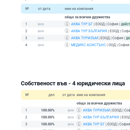
№
от дата
име на компания
общо за всички дружества
1
АКВА ТУР БГ
| ЕООД | София |
дейс
2
АКВА ТУР БЪЛГАРИЯ
| ЕООД | Софи
3
АКВА ТУРИЗЪМ
| ЕООД | София |
де
4
МЕДИКС АСИСТЪНС
| ООД | София
Собственост във - 4 юридически лица
№
дял
от дата
име на компания
общо за всички дружества
1
100.00%
АКВА ТУРИЗЪМ
| ЕООД | Со
2
100.00%
АКВА ТУР БЪЛГАРИЯ
| ЕООД
3
100.00%
АКВА ТУР БГ
| ЕООД | София