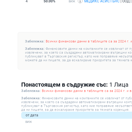
4
50.00%
МЕДИКС АСИСТЪНС
| ООД |
Забележка:
Всички финансови данни в таблиците са за 2024 г. 
Забележка:
Финансовите данни на компаниите се извличат от п
извлечени, за което са създадени автоматизирани вътрешни конт
публикуват в Търговския регистър, като ние поправяме несъотв
можете да ни пишете, за да ескалираме приоритета за тяхната 
Понастоящем в съдружие със:
1 Лица
Забележка:
Всички финансови данни в таблиците са за 2024 г. и в
Забележка:
Финансовите данни на компаниите се извличат от пуб
извлечени, за което са създадени автоматизирани вътрешни контро
публикуват в Търговския регистър, като ние поправяме несъответ
да ни пишете, за да ескалираме приоритета за тяхната корекция.
от дата