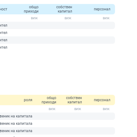
общо
собствен
ност
персонал
приходи
капитал
ител
ител
ител
ител
общо
собствен
роля
персонал
приходи
капитал
веник на капитала
веник на капитала
веник на капитала