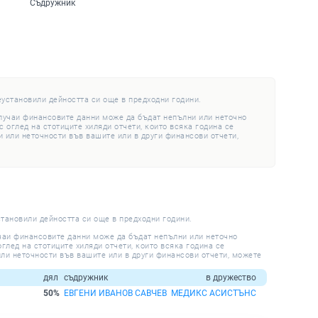
Съдружник
еустановили дейността си още в предходни години.
случаи финансовите данни може да бъдат непълни или неточно
 оглед на стотиците хиляди отчети, които всяка година се
 или неточности във вашите или в други финансови отчети,
становили дейността си още в предходни години.
учаи финансовите данни може да бъдат непълни или неточно
глед на стотиците хиляди отчети, които всяка година се
ли неточности във вашите или в други финансови отчети, можете
дял
съдружник
в дружество
50%
ЕВГЕНИ ИВАНОВ САВЧЕВ
МЕДИКС АСИСТЪНС