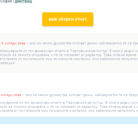
 София |
действащ
виж сборен отчет
и в хиляди лева
– ако за някои дружества липсват данни, най-вероятно те са пр
убликуваните от тях финансови отчети в Търговския регистър. В много редки 
роли за тяхното откриване, и те се поправят от редактор. Това отнема време с
етствията от по-големите към по-малките компании. Ако забележите непълноти
корекция.
 хиляди лева
– ако за някои дружества липсват данни, най-вероятно те са преу
ликуваните от тях финансови отчети в Търговския регистър. В много редки сл
ли за тяхното откриване, и те се поправят от редактор. Това отнема време с о
ствията от по-големите към по-малките компании. Ако забележите непълноти и