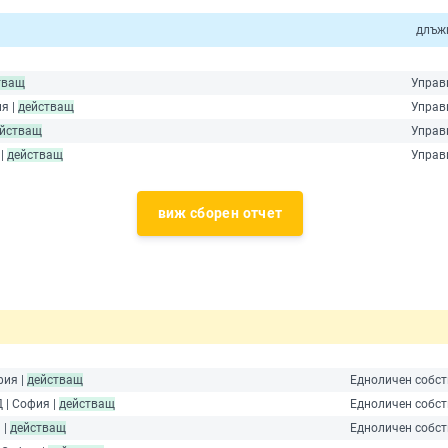
длъж
тващ
Управ
я |
действащ
Управ
йстващ
Управ
 |
действащ
Управ
виж сборен отчет
фия |
действащ
Едноличен собст
 | София |
действащ
Едноличен собст
 |
действащ
Едноличен собст