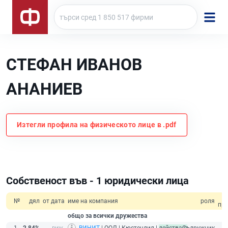
СТЕФАН ИВАНОВ
АНАНИЕВ
Изтегли профила на физическото лице в .pdf
Собственост във - 1 юридически лица
№
дял
от дата
име на компания
роля
пр
общо за всички дружества