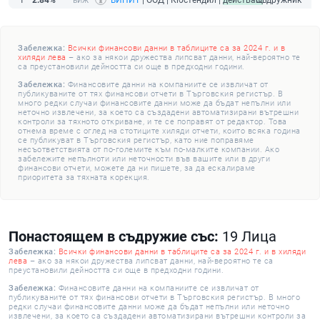
1
2.84%
ВИНИТ
| ООД | Кюстендил |
действащ
Съдружник
Забележка:
Всички финансови данни в таблиците са за 2024 г. и в
хиляди лева
– ако за някои дружества липсват данни, най-вероятно те
са преустановили дейността си още в предходни години.
Забележка:
Финансовите данни на компаниите се извличат от
публикуваните от тях финансови отчети в Търговския регистър. В
много редки случаи финансовите данни може да бъдат непълни или
неточно извлечени, за което са създадени автоматизирани вътрешни
контроли за тяхното откриване, и те се поправят от редактор. Това
отнема време с оглед на стотиците хиляди отчети, които всяка година
се публикуват в Търговския регистър, като ние поправяме
несъответствията от по-големите към по-малките компании. Ако
забележите непълноти или неточности във вашите или в други
финансови отчети, можете да ни пишете, за да ескалираме
приоритета за тяхната корекция.
Понастоящем в съдружие със:
19 Лица
Забележка:
Всички финансови данни в таблиците са за 2024 г. и в хиляди
лева
– ако за някои дружества липсват данни, най-вероятно те са
преустановили дейността си още в предходни години.
Забележка:
Финансовите данни на компаниите се извличат от
публикуваните от тях финансови отчети в Търговския регистър. В много
редки случаи финансовите данни може да бъдат непълни или неточно
извлечени, за което са създадени автоматизирани вътрешни контроли за