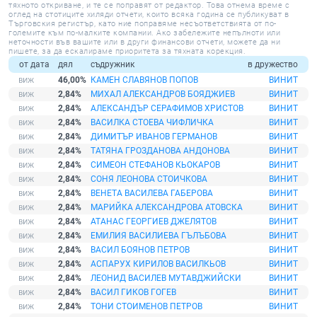
тяхното откриване, и те се поправят от редактор. Това отнема време с
оглед на стотиците хиляди отчети, които всяка година се публикуват в
Търговския регистър, като ние поправяме несъответствията от по-
големите към по-малките компании. Ако забележите непълноти или
неточности във вашите или в други финансови отчети, можете да ни
пишете, за да ескалираме приоритета за тяхната корекция.
от дата
дял
съдружник
в дружество
46,00%
КАМЕН СЛАВЯНОВ ПОПОВ
ВИНИТ
2,84%
МИХАЛ АЛЕКСАНДРОВ БОЯДЖИЕВ
ВИНИТ
2,84%
АЛЕКСАНДЪР СЕРАФИМОВ ХРИСТОВ
ВИНИТ
2,84%
ВАСИЛКА СТОЕВА ЧИФЛИЧКА
ВИНИТ
2,84%
ДИМИТЪР ИВАНОВ ГЕРМАНОВ
ВИНИТ
2,84%
ТАТЯНА ГРОЗДАНОВА АНДОНОВА
ВИНИТ
2,84%
СИМЕОН СТЕФАНОВ КЬОКАРОВ
ВИНИТ
2,84%
СОНЯ ЛЕОНОВА СТОИЧКОВА
ВИНИТ
2,84%
ВЕНЕТА ВАСИЛЕВА ГАБЕРОВА
ВИНИТ
2,84%
МАРИЙКА АЛЕКСАНДРОВА АТОВСКА
ВИНИТ
2,84%
АТАНАС ГЕОРГИЕВ ДЖЕЛЯТОВ
ВИНИТ
2,84%
ЕМИЛИЯ ВАСИЛИЕВА ГЪЛЪБОВА
ВИНИТ
2,84%
ВАСИЛ БОЯНОВ ПЕТРОВ
ВИНИТ
2,84%
АСПАРУХ КИРИЛОВ ВАСИЛКЬОВ
ВИНИТ
2,84%
ЛЕОНИД ВАСИЛЕВ МУТАВДЖИЙСКИ
ВИНИТ
2,84%
ВАСИЛ ГИКОВ ГОГЕВ
ВИНИТ
2,84%
ТОНИ СТОИМЕНОВ ПЕТРОВ
ВИНИТ