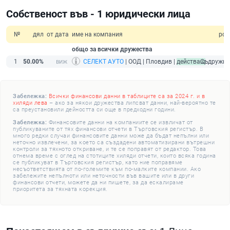
Собственост във - 1 юридически лица
№
дял
от дата
име на компания
рол
общо за всички дружества
1
50.00%
СЕЛЕКТ АУТО
| ООД | Пловдив |
действащ
Съдружни
Забележка:
Всички финансови данни в таблиците са за 2024 г. и в
хиляди лева
– ако за някои дружества липсват данни, най-вероятно те
са преустановили дейността си още в предходни години.
Забележка:
Финансовите данни на компаниите се извличат от
публикуваните от тях финансови отчети в Търговския регистър. В
много редки случаи финансовите данни може да бъдат непълни или
неточно извлечени, за което са създадени автоматизирани вътрешни
контроли за тяхното откриване, и те се поправят от редактор. Това
отнема време с оглед на стотиците хиляди отчети, които всяка година
се публикуват в Търговския регистър, като ние поправяме
несъответствията от по-големите към по-малките компании. Ако
забележите непълноти или неточности във вашите или в други
финансови отчети, можете да ни пишете, за да ескалираме
приоритета за тяхната корекция.