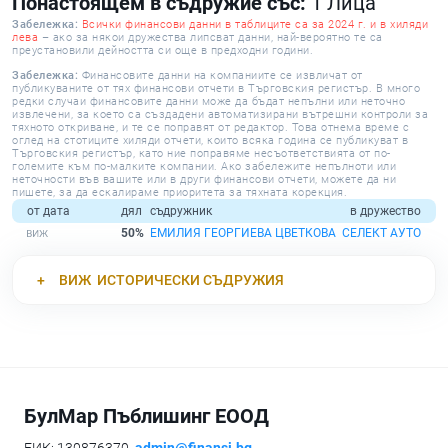
Понастоящем в съдружие със:
1 Лица
Забележка:
Всички финансови данни в таблиците са за 2024 г. и в хиляди
лева
– ако за някои дружества липсват данни, най-вероятно те са
преустановили дейността си още в предходни години.
Забележка:
Финансовите данни на компаниите се извличат от
публикуваните от тях финансови отчети в Търговския регистър. В много
редки случаи финансовите данни може да бъдат непълни или неточно
извлечени, за което са създадени автоматизирани вътрешни контроли за
тяхното откриване, и те се поправят от редактор. Това отнема време с
оглед на стотиците хиляди отчети, които всяка година се публикуват в
Търговския регистър, като ние поправяме несъответствията от по-
големите към по-малките компании. Ако забележите непълноти или
неточности във вашите или в други финансови отчети, можете да ни
пишете, за да ескалираме приоритета за тяхната корекция.
от дата
дял
съдружник
в дружество
50%
ЕМИЛИЯ ГЕОРГИЕВА ЦВЕТКОВА
СЕЛЕКТ АУТО
ВИЖ
ИСТОРИЧЕСКИ СЪДРУЖИЯ
БулМар Пъблишинг ЕООД