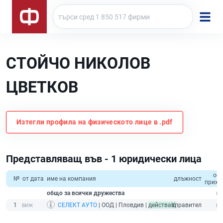
СТОЙЧО НИКОЛОВ
ЦВЕТКОВ
Изтегли профила на физическото лице в .pdf
Представляващ във - 1 юридически лица
об
№
от дата
име на компания
длъжност
прихо
общо за всички дружества
1
СЕЛЕКТ АУТО
| ООД | Пловдив |
действащ
Управител