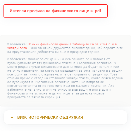
Изтегли профила на физическото лице в .pdf
Забележка:
Всички финансови данни в таблиците са за 2024 г. и в
хиляди лева
– ако за някои дружества липсват данни, най-вероятно те
са преустановили дейността си още в предходни години.
Забележка:
Финансовите данни на компаниите се извличат от
публикуваните от тях финансови отчети в Търговския регистър. В
много редки случаи финансовите данни може да бъдат непълни или
неточно извлечени, за което са създадени автоматизирани вътрешни
контроли за тяхното откриване, и те се поправят от редактор. Това
отнема време с оглед на стотиците хиляди отчети, които всяка година
се публикуват в Търговския регистър, като ние поправяме
несъответствията от по-големите към по-малките компании. Ако
забележите непълноти или неточности във вашите или в други
финансови отчети, можете да ни пишете, за да ескалираме
приоритета за тяхната корекция.
ВИЖ
ИСТОРИЧЕСКИ СЪДРУЖИЯ