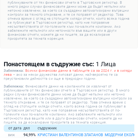
публикуваните от тях финансови отчети в Търговския регистър. В
много редки случаи финансовите данни може да бъдат непълни или
неточно извлечени, за което са създадени автоматизирани вътрешни
контроли за тяхното откриване, и те се поправят от редактор. Това
отнема време с оглед на стотиците хиляди отчети, които всяка година
се публикуват в Търговския регистър, като ние поправяме
несъответствията от по-големите към по-малките компании. Ако
забележите непълноти или неточности във вашите или в други
финансови отчети, можете да ни пишете, за да ескалираме
приоритета за тяхната корекция.
Понастоящем в съдружие със:
1 Лица
Забележка:
Всички финансови данни в таблиците са за 2024 г. и в хиляди
лева
– ако за някои дружества липсват данни, най-вероятно те са
преустановили дейността си още в предходни години.
Забележка:
Финансовите данни на компаниите се извличат от
публикуваните от тях финансови отчети в Търговския регистър. В много
редки случаи финансовите данни може да бъдат непълни или неточно
извлечени, за което са създадени автоматизирани вътрешни контроли за
тяхното откриване, и те се поправят от редактор. Това отнема време с
оглед на стотиците хиляди отчети, които всяка година се публикуват в
Търговския регистър, като ние поправяме несъответствията от по-
големите към по-малките компании. Ако забележите непълноти или
неточности във вашите или в други финансови отчети, можете да ни
пишете, за да ескалираме приоритета за тяхната корекция.
от дата
дял
съдружник
94,99%
КРИСТИАН ВАЛЕНТИНОВ ЗЛАТАНОВ
МОДЕРНИ ЕКОЛО