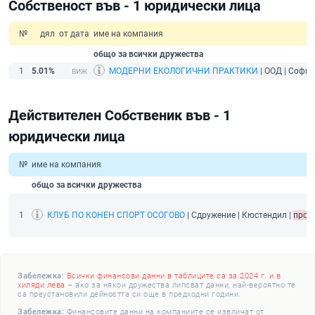
Собственост във - 1 юридически лица
№
дял
от дата
име на компания
общо за всички дружества
1
5.01%
МОДЕРНИ ЕКОЛОГИЧНИ ПРАКТИКИ
| ООД | София
Действителен Собственик във - 1
юридически лица
№
име на компания
общо за всички дружества
1
КЛУБ ПО КОНЕН СПОРТ ОСОГОВО
| Сдружение | Кюстендил |
прои
Забележка:
Всички финансови данни в таблиците са за 2024 г. и в
хиляди лева
– ако за някои дружества липсват данни, най-вероятно те
са преустановили дейността си още в предходни години.
Забележка:
Финансовите данни на компаниите се извличат от