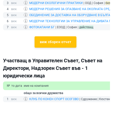
3
МОДЕРНИ ЕКОЛОГИЧНИ ПРАКТИКИ
| ООД | София |
без д
4
МОДЕРНИ РЕШЕНИЯ ЗА ОПАЗВАНЕ НА ОКОЛНАТА СРЕД
5
ОБЕДИНЕНИЕ ЗА ДОСТАВКА НА ОБОРУДВАНЕ В БЪЛГАР
6
МОДЕРНИ ТЕХНОЛОГИИ ЗА УПРАВЛЕНИЕ НА ДИВАТА П
7
ФОТОКАПАНИ БГ
| ЕООД | София |
действащ
виж сборен отчет
Участващ в Управителен Съвет, Съвет на
Директори, Надзорен Съвет във - 1
юридически лица
№
то дата
име на компания
общо за всички дружества
1
КЛУБ ПО КОНЕН СПОРТ ОСОГОВО
| Сдружение | Кюстенди