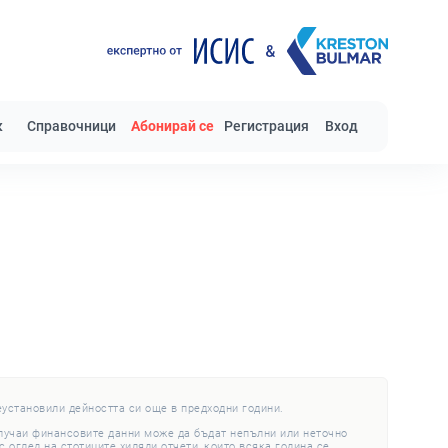
к
Справочници
Абонирай се
Регистрация
Вход
еустановили дейността си още в предходни години.
случаи финансовите данни може да бъдат непълни или неточно
 оглед на стотиците хиляди отчети, които всяка година се