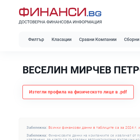
Филтър
Класации
Сравни Компании
Сборни
ВЕСЕЛИН МИРЧЕВ ПЕТ
Изтегли профила на физическото лице в .pdf
Забележка:
Всички финансови данни в таблиците са за 2024 г. 
Забележка:
Финансовите данни на компаниите се извличат от п
извлечени, за което са създадени автоматизирани вътрешни конт