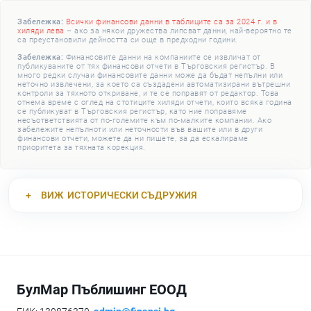
Забележка:
Всички финансови данни в таблиците са за 2024 г. и в
хиляди лева
– ако за някои дружества липсват данни, най-вероятно те
са преустановили дейността си още в предходни години.
Забележка:
Финансовите данни на компаниите се извличат от
публикуваните от тях финансови отчети в Търговския регистър. В
много редки случаи финансовите данни може да бъдат непълни или
неточно извлечени, за което са създадени автоматизирани вътрешни
контроли за тяхното откриване, и те се поправят от редактор. Това
отнема време с оглед на стотиците хиляди отчети, които всяка година
се публикуват в Търговския регистър, като ние поправяме
несъответствията от по-големите към по-малките компании. Ако
забележите непълноти или неточности във вашите или в други
финансови отчети, можете да ни пишете, за да ескалираме
приоритета за тяхната корекция.
ВИЖ
ИСТОРИЧЕСКИ СЪДРУЖИЯ
БулМар Пъблишинг ЕООД