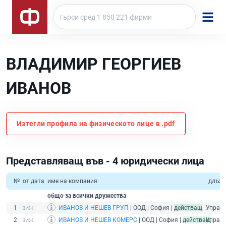
ВЛАДИМИР ГЕОРГИЕВ
ИВАНОВ
Изтегли профила на физическото лице в .pdf
Представляващ във - 4 юридически лица
№
от дата
име на компания
длъжн
общо за всички дружества
1
ИВАНОВ И НЕШЕВ ГРУП
| ООД | София |
действащ
Управ
2
ИВАНОВ И НЕШЕВ КОМЕРС
| ООД | София |
действащ
Управ