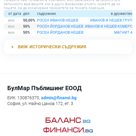
големите към по-малките компании. Ако забележите непълноти или
неточности във вашите или в други финансови отчети, можете да ни
пишете, за да ескалираме приоритета за тяхната корекция.
от дата
дял
съдружник
в дружество
50,00%
РОСЕН ИВАНОВ НЕШЕВ
ИВАНОВ И НЕШЕВ ГРУП
50%
РОСЕН ЙОРДАНОВ НЕШЕВ
ИВАНОВ И НЕШЕВ КОМЕРС
50%
РОСЕН ЙОРДАНОВ НЕШЕВ
МАГНИТ 4
ВИЖ
ИСТОРИЧЕСКИ СЪДРУЖИЯ
БулМар Пъблишинг ЕООД
ЕИК: 130876370,
admin@finansi.bg
София, ул. Найчо Цанов 172, ет. 3