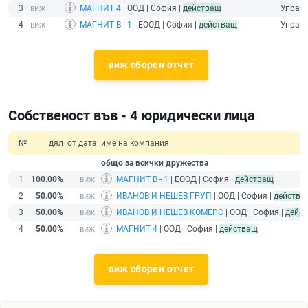
3
МАГНИТ 4
| ООД | София |
действащ
Управ
4
МАГНИТ В - 1
| ЕООД | София |
действащ
Управ
виж сборен отчет
Собственост във - 4 юридически лица
№
дял
от дата
име на компания
общо за всички дружества
1
100.00%
МАГНИТ В - 1
| ЕООД | София |
действащ
2
50.00%
ИВАНОВ И НЕШЕВ ГРУП
| ООД | София |
действа
3
50.00%
ИВАНОВ И НЕШЕВ КОМЕРС
| ООД | София |
дейс
4
50.00%
МАГНИТ 4
| ООД | София |
действащ
виж сборен отчет