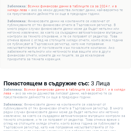
Забележка:
Всички финансови данни в таблиците са за 2024 г. и в
хиляди лева
– ако за някои дружества липсват данни, най-вероятно те
са преустановили дейността си още в предходни години.
Забележка:
Финансовите данни на компаниите се извличат от
публикуваните от тях финансови отчети в Търговския регистър. В
много редки случаи финансовите данни може да бъдат непълни или
неточно извлечени, за което са създадени автоматизирани вътрешни
контроли за тяхното откриване, и те се поправят от редактор. Това
отнема време с оглед на стотиците хиляди отчети, които всяка година
се публикуват в Търговския регистър, като ние поправяме
несъответствията от по-големите към по-малките компании. Ако
забележите непълноти или неточности във вашите или в други
финансови отчети, можете да ни пишете, за да ескалираме
приоритета за тяхната корекция.
Понастоящем в съдружие със:
3 Лица
Забележка:
Всички финансови данни в таблиците са за 2024 г. и в хиляди
лева
– ако за някои дружества липсват данни, най-вероятно те са
преустановили дейността си още в предходни години.
Забележка:
Финансовите данни на компаниите се извличат от
публикуваните от тях финансови отчети в Търговския регистър. В много
редки случаи финансовите данни може да бъдат непълни или неточно
извлечени, за което са създадени автоматизирани вътрешни контроли за
тяхното откриване, и те се поправят от редактор. Това отнема време с
оглед на стотиците хиляди отчети, които всяка година се публикуват в
Търговския регистър, като ние поправяме несъответствията от по-