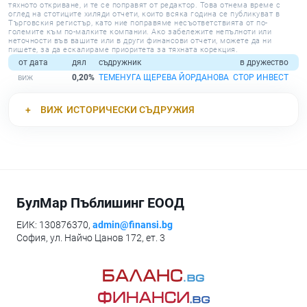
тяхното откриване, и те се поправят от редактор. Това отнема време с
оглед на стотиците хиляди отчети, които всяка година се публикуват в
Търговския регистър, като ние поправяме несъответствията от по-
големите към по-малките компании. Ако забележите непълноти или
неточности във вашите или в други финансови отчети, можете да ни
пишете, за да ескалираме приоритета за тяхната корекция.
от дата
дял
съдружник
в дружество
0,20%
ТЕМЕНУГА ЩЕРЕВА ЙОРДАНОВА
СТОР ИНВЕСТ
ВИЖ
ИСТОРИЧЕСКИ СЪДРУЖИЯ
БулМар Пъблишинг ЕООД
ЕИК: 130876370,
admin@finansi.bg
София, ул. Найчо Цанов 172, ет. 3