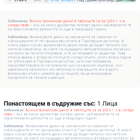
1
99.80%
СТОР ИНВЕСТ
| АД | Димитровград |
действащ
Акци
Забележка:
Всички финансови данни в таблиците са за 2024 г. и в
хиляди лева
– ако за някои дружества липсват данни, най-вероятно те
са преустановили дейността си още в предходни години.
Забележка:
Финансовите данни на компаниите се извличат от
публикуваните от тях финансови отчети в Търговския регистър. В
много редки случаи финансовите данни може да бъдат непълни или
неточно извлечени, за което са създадени автоматизирани вътрешни
контроли за тяхното откриване, и те се поправят от редактор. Това
отнема време с оглед на стотиците хиляди отчети, които всяка година
се публикуват в Търговския регистър, като ние поправяме
несъответствията от по-големите към по-малките компании. Ако
забележите непълноти или неточности във вашите или в други
финансови отчети, можете да ни пишете, за да ескалираме
приоритета за тяхната корекция.
Понастоящем в съдружие със:
1 Лица
Забележка:
Всички финансови данни в таблиците са за 2024 г. и в хиляди
лева
– ако за някои дружества липсват данни, най-вероятно те са
преустановили дейността си още в предходни години.
Забележка:
Финансовите данни на компаниите се извличат от
публикуваните от тях финансови отчети в Търговския регистър. В много
редки случаи финансовите данни може да бъдат непълни или неточно
извлечени, за което са създадени автоматизирани вътрешни контроли за