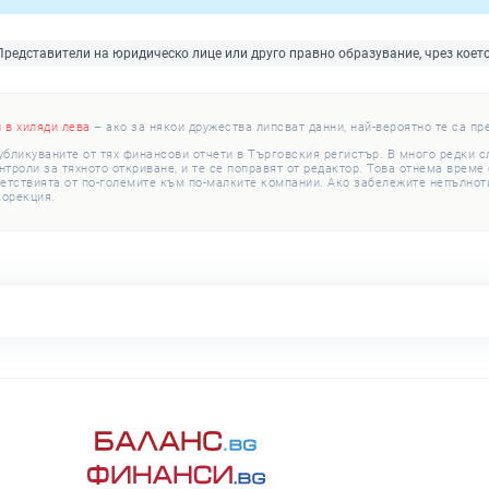
Представители на юридическо лице или друго правно образувание, чрез коет
и в хиляди лева
– ако за някои дружества липсват данни, най-вероятно те са пр
убликуваните от тях финансови отчети в Търговския регистър. В много редки 
роли за тяхното откриване, и те се поправят от редактор. Това отнема време с
етствията от по-големите към по-малките компании. Ако забележите непълноти
корекция.