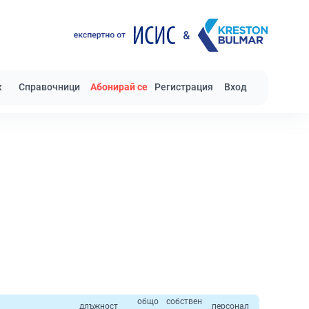
к
Справочници
Абонирай се
Регистрация
Вход
общо
собствен
длъжност
персонал