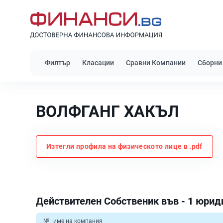
Филтър
Класации
Сравни Компании
Сборни
ВОЛФГАНГ ХАКЪЛ
Изтегли профила на физическото лице в .pdf
Действителен Собственик във - 1 юрид
№
име на компания