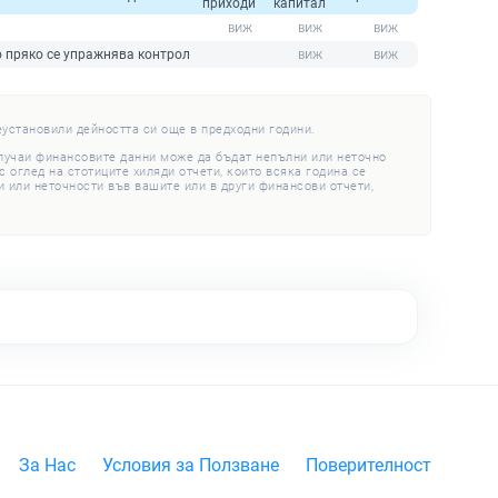
приходи
капитал
о пряко се упражнява контрол
еустановили дейността си още в предходни години.
случаи финансовите данни може да бъдат непълни или неточно
 оглед на стотиците хиляди отчети, които всяка година се
 или неточности във вашите или в други финансови отчети,
За Нас
Условия за Ползване
Поверителност