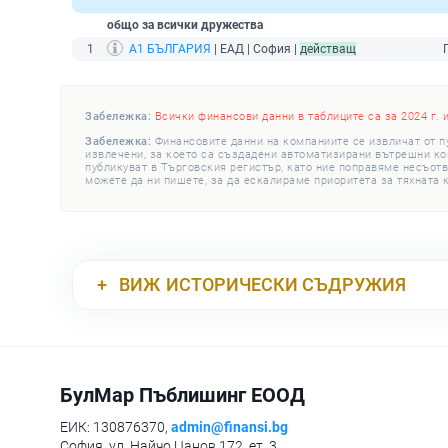
общо за всички дружества
1
А1 БЪЛГАРИЯ
| ЕАД | София |
действащ
Забележка:
Всички финансови данни в таблиците са за 2024 г. 
Забележка:
Финансовите данни на компаниите се извличат от п
извлечени, за което са създадени автоматизирани вътрешни конт
публикуват в Търговския регистър, като ние поправяме несъотв
можете да ни пишете, за да ескалираме приоритета за тяхната 
ВИЖ
ИСТОРИЧЕСКИ СЪДРУЖИЯ
БулМар Пъблишинг ЕООД
ЕИК: 130876370,
admin@finansi.bg
София, ул. Найчо Цанов 172, ет. 3