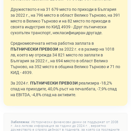
Дружеството е на 31 679 място по приходи в България
за 2022 г., на 796 място в област Велико Търново, на 391
място в Велико Търново и на 82 място по приходи в
своята индустрия по КИД 4939 - Друг пътнически
сухопътен транспорт, некласифициран другаде.
Средномесечната нетна работна заплата в
ПЪТНИЧЕСКИ ПРЕВОЗИ
за 2022 г. е в размер на 1018
лв, което му отрежда 34 821 място по заплати в
България за 2022 г., на 694 място в област Велико
Търново, на 352 място в община Велико Търново и 71 по
КИД - 4939.
За 2024 г.
ПЪТНИЧЕСКИ ПРЕВОЗИ
реализира -18,2%
спад на приходите, 40,0% ръст на печалбата, -7,9% спад
на EBITDA, -4,8% спад на активите.
Забележка:
Исторически финансови данни се поддържат от 2008
г. Ако липсва информация за години до 2024 г. , вероятно
дружеството е спряло дейност в годината, за която са последните