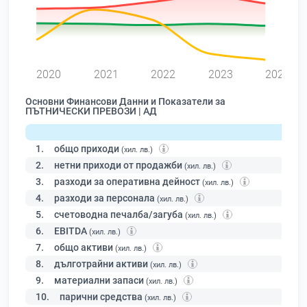
0
2020
2021
2022
2023
2024
Основни Финансови Данни и Показатели за
ПЪТНИЧЕСКИ ПРЕВОЗИ | АД
1.
общо приходи
(хил. лв.)
2.
нетни приходи от продажби
(хил. лв.)
3.
разходи за оперативна дейност
(хил. лв.)
4.
разходи за персонала
(хил. лв.)
5.
счетоводна печалба/загуба
(хил. лв.)
6.
EBITDA
(хил. лв.)
7.
общо активи
(хил. лв.)
8.
дълготрайни активи
(хил. лв.)
9.
материални запаси
(хил. лв.)
10.
парични средства
(хил. лв.)