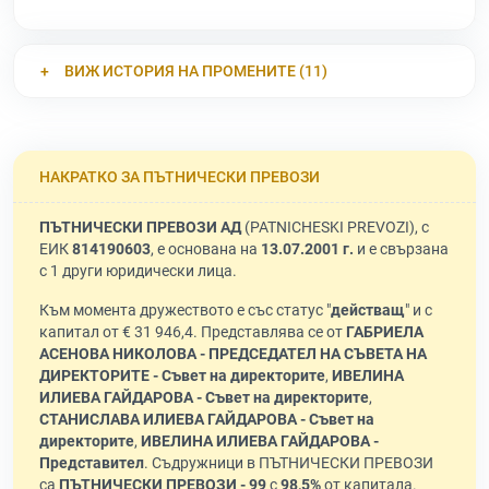
ВИЖ ИСТОРИЯ НА ПРОМЕНИТЕ (11)
НАКРАТКО ЗА ПЪТНИЧЕСКИ ПРЕВОЗИ
ПЪТНИЧЕСКИ ПРЕВОЗИ АД
(PATNICHESKI PREVOZI), с
ЕИК
814190603
, е основана на
13.07.2001 г.
и е свързана
с 1 други юридически лица.
Към момента дружеството е със статус "
действащ
" и с
капитал от € 31 946,4. Представлява се от
ГАБРИЕЛА
АСЕНОВА НИКОЛОВА - ПРЕДСЕДАТЕЛ НА СЪВЕТА НА
ДИРЕКТОРИТЕ - Съвет на директорите
,
ИВЕЛИНА
ИЛИЕВА ГАЙДАРОВА - Съвет на директорите
,
СТАНИСЛАВА ИЛИЕВА ГАЙДАРОВА - Съвет на
директорите
,
ИВЕЛИНА ИЛИЕВА ГАЙДАРОВА -
Представител
. Съдружници в ПЪТНИЧЕСКИ ПРЕВОЗИ
са
ПЪТНИЧЕСКИ ПРЕВОЗИ - 99
с
98,5%
от капитала.