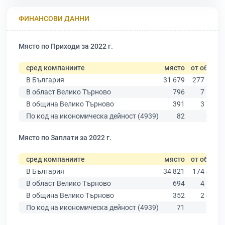
ФИНАНСОВИ ДАННИ
Място по Приходи за 2022 г.
сред компаниите
място
от общо
В България
31 679
277 019
В област Велико Търново
796
7 358
В община Велико Търново
391
3 762
По код на икономическа дейност (4939)
82
952
Място по Заплати за 2022 г.
сред компаниите
място
от общо
В България
34 821
174 403
В област Велико Търново
694
4 787
В община Велико Търново
352
2 456
По код на икономическа дейност (4939)
71
726