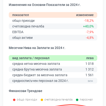
Изменения на Основни Показатели за 2024 г.
показател
изменение
общо приходи
-18,2%
счетоводна печалба
+40,0%
EBITDA
-7,9%
общо активи
-4,8%
Месечни Нива на Заплати за 2024 г.
вид заплата / персонал
лева
средна нетна месечна заплата
1 018
средна брутна месечна заплата
1 312
среден бюджет за месечна заплата
1 561
средносписъчен персонал за 2024 г.
Финансови Трендове
общо приходи
счетоводна печалба
персонал