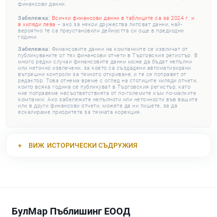
финансови данни.
Забележка:
Всички финансови данни в таблиците са за 2024 г. и
в хиляди лева
– ако за някои дружества липсват данни, най-
вероятно те са преустановили дейността си още в предходни
години.
Забележка:
Финансовите данни на компаниите се извличат от
публикуваните от тях финансови отчети в Търговския регистър. В
много редки случаи финансовите данни може да бъдат непълни
или неточно извлечени, за което са създадени автоматизирани
вътрешни контроли за тяхното откриване, и те се поправят от
редактор. Това отнема време с оглед на стотиците хиляди отчети,
които всяка година се публикуват в Търговския регистър, като
ние поправяме несъответствията от по-големите към по-малките
компании. Ако забележите непълноти или неточности във вашите
или в други финансови отчети, можете да ни пишете, за да
ескалираме приоритета за тяхната корекция.
ВИЖ
ИСТОРИЧЕСКИ СЪДРУЖИЯ
БулМар Пъблишинг ЕООД