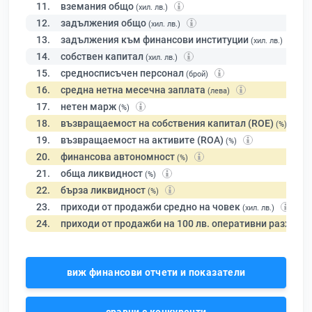
11.
вземания общо
(хил. лв.)
12.
задължения общо
(хил. лв.)
13.
задължения към финансови институции
(хил. лв.)
14.
собствен капитал
(хил. лв.)
15.
средносписъчен персонал
(брой)
16.
средна нетна месечна заплата
(лева)
17.
нетен марж
(%)
18.
възвращаемост на собствения капитал (ROE)
(%)
19.
възвращаемост на активите (ROA)
(%)
20.
финансова автономност
(%)
21.
обща ликвидност
(%)
22.
бърза ликвидност
(%)
23.
приходи от продажби средно на човек
(хил. лв.)
24.
приходи от продажби на 100 лв. оперативни разходи
виж финансови отчети и показатели