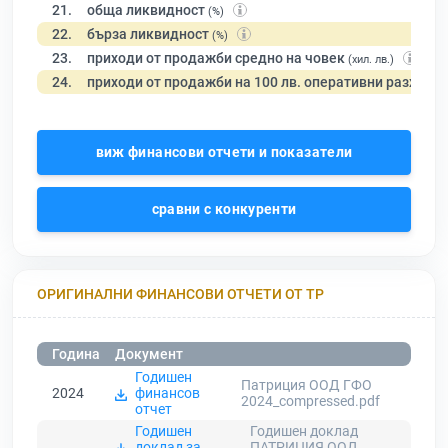
21.
обща ликвидност
(%)
22.
бърза ликвидност
(%)
23.
приходи от продажби средно на човек
(хил. лв.)
24.
приходи от продажби на 100 лв. оперативни разходи
виж финансови отчети и показатели
сравни с конкуренти
ОРИГИНАЛНИ ФИНАНСОВИ ОТЧЕТИ ОТ ТР
Година
Документ
Годишен
Патриция ООД ГФО
2024
финансов
2024_compressed.pdf
отчет
Годишен
Годишен доклад
доклад за
ПАТРИЦИЯ ООД