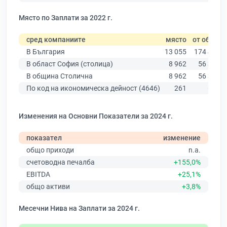
Място по Заплати за 2022 г.
сред компаниите
място
от общо
В България
13 055
174 403
В област София (столица)
8 962
56 378
В община Столична
8 962
56 378
По код на икономическа дейност (4646)
261
674
Изменения на Основни Показатели за 2024 г.
показател
изменение
общо приходи
n.a.
счетоводна печалба
+155,0%
EBITDA
+25,1%
общо активи
+3,8%
Месечни Нива на Заплати за 2024 г.