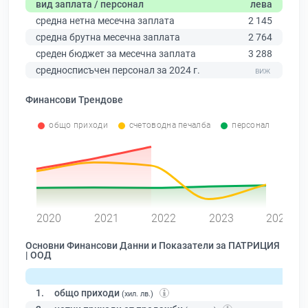
вид заплата / персонал
лева
средна нетна месечна заплата
2 145
средна брутна месечна заплата
2 764
среден бюджет за месечна заплата
3 288
средносписъчен персонал за 2024 г.
Финансови Трендове
общо приходи
счетоводна печалба
персонал
0
2020
2021
2022
2023
2024
Основни Финансови Данни и Показатели за ПАТРИЦИЯ
| ООД
1.
общо приходи
(хил. лв.)