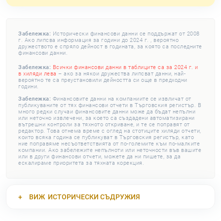
Забележка:
Исторически финансови данни се поддържат от 2008
г. Ако липсва информация за години до 2024 г. , вероятно
дружеството е спряло дейност в годината, за която са последните
финансови данни.
Забележка:
Всички финансови данни в таблиците са за 2024 г. и
в хиляди лева
– ако за някои дружества липсват данни, най-
вероятно те са преустановили дейността си още в предходни
години.
Забележка:
Финансовите данни на компаниите се извличат от
публикуваните от тях финансови отчети в Търговския регистър. В
много редки случаи финансовите данни може да бъдат непълни
или неточно извлечени, за което са създадени автоматизирани
вътрешни контроли за тяхното откриване, и те се поправят от
редактор. Това отнема време с оглед на стотиците хиляди отчети,
които всяка година се публикуват в Търговския регистър, като
ние поправяме несъответствията от по-големите към по-малките
компании. Ако забележите непълноти или неточности във вашите
или в други финансови отчети, можете да ни пишете, за да
ескалираме приоритета за тяхната корекция.
ВИЖ
ИСТОРИЧЕСКИ СЪДРУЖИЯ