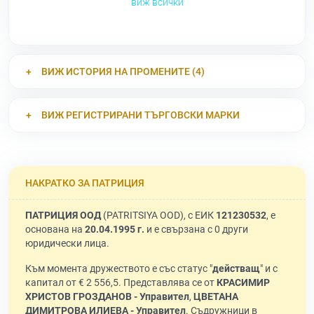
виж всички
ВИЖ ИСТОРИЯ НА ПРОМЕНИТЕ (4)
ВИЖ РЕГИСТРИРАНИ ТЪРГОВСКИ МАРКИ
НАКРАТКО ЗА ПАТРИЦИЯ
ПАТРИЦИЯ ООД
(PATRITSIYA OOD), с ЕИК
121230532
, е
основана на
20.04.1995 г.
и е свързана с 0 други
юридически лица.
Към момента дружеството е със статус "
действащ
" и с
капитал от € 2 556,5. Представлява се от
КРАСИМИР
ХРИСТОВ ГРОЗДАНОВ - Управител
,
ЦВЕТАНА
ДИМИТРОВА ИЛИЕВА - Управител
. Съдружници в