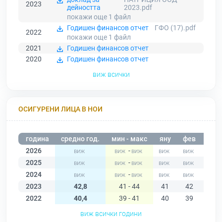
2023
дейността
2023.pdf
покажи още 1
файл
Годишен финансов отчет
ГФО (17).pdf
2022
покажи още 1
файл
2021
Годишен финансов отчет
2020
Годишен финансов отчет
виж всички
ОСИГУРЕНИ ЛИЦА В НОИ
година
средно год.
мин - макс
яну
фев
мар
2026
-
2025
-
2024
-
2023
42,8
41 - 44
41
42
43
2022
40,4
39 - 41
40
39
39
виж всички години