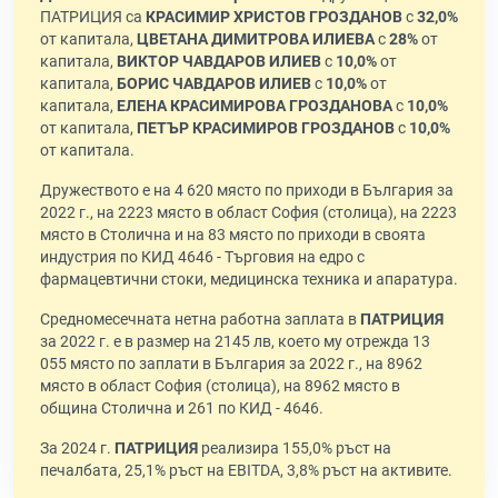
ПАТРИЦИЯ са
КРАСИМИР ХРИСТОВ ГРОЗДАНОВ
с
32,0%
от капитала,
ЦВЕТАНА ДИМИТРОВА ИЛИЕВА
с
28%
от
капитала,
ВИКТОР ЧАВДАРОВ ИЛИЕВ
с
10,0%
от
капитала,
БОРИС ЧАВДАРОВ ИЛИЕВ
с
10,0%
от
капитала,
ЕЛЕНА КРАСИМИРОВА ГРОЗДАНОВА
с
10,0%
от капитала,
ПЕТЪР КРАСИМИРОВ ГРОЗДАНОВ
с
10,0%
от капитала.
Дружеството е на 4 620 място по приходи в България за
2022 г., на 2223 място в област София (столица), на 2223
място в Столична и на 83 място по приходи в своята
индустрия по КИД 4646 - Търговия на едро с
фармацевтични стоки, медицинска техника и апаратура.
Средномесечната нетна работна заплата в
ПАТРИЦИЯ
за 2022 г. е в размер на 2145 лв, което му отрежда 13
055 място по заплати в България за 2022 г., на 8962
място в област София (столица), на 8962 място в
община Столична и 261 по КИД - 4646.
За 2024 г.
ПАТРИЦИЯ
реализира 155,0% ръст на
печалбата, 25,1% ръст на EBITDA, 3,8% ръст на активите.