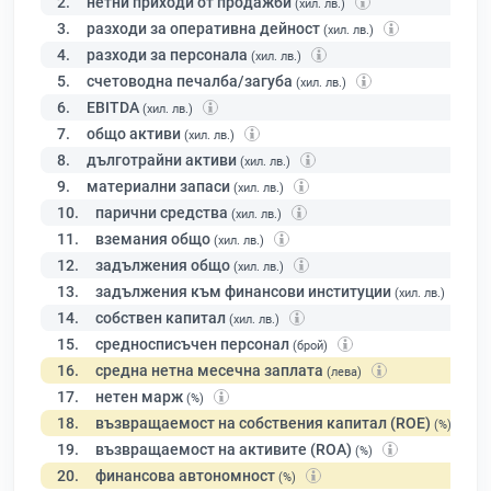
2.
нетни приходи от продажби
(хил. лв.)
3.
разходи за оперативна дейност
(хил. лв.)
4.
разходи за персонала
(хил. лв.)
5.
счетоводна печалба/загуба
(хил. лв.)
6.
EBITDA
(хил. лв.)
7.
общо активи
(хил. лв.)
8.
дълготрайни активи
(хил. лв.)
9.
материални запаси
(хил. лв.)
10.
парични средства
(хил. лв.)
11.
вземания общо
(хил. лв.)
12.
задължения общо
(хил. лв.)
13.
задължения към финансови институции
(хил. лв.)
14.
собствен капитал
(хил. лв.)
15.
средносписъчен персонал
(брой)
16.
средна нетна месечна заплата
(лева)
17.
нетен марж
(%)
18.
възвращаемост на собствения капитал (ROE)
(%)
19.
възвращаемост на активите (ROA)
(%)
20.
финансова автономност
(%)