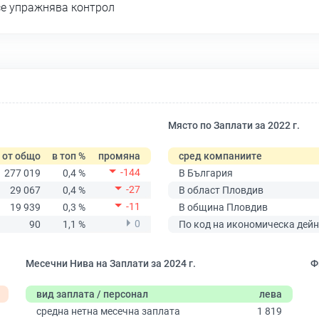
се упражнява контрол
Място по Заплати за 2022 г.
от общо
в топ %
промяна
сред компаниите
-144
277 019
0,4 %
В България
-27
29 067
0,4 %
В област Пловдив
-11
19 939
0,3 %
В община Пловдив
0
90
1,1 %
По код на икономическа дейн
Месечни Нива на Заплати за 2024 г.
Ф
вид заплата / персонал
лева
средна нетна месечна заплата
1 819