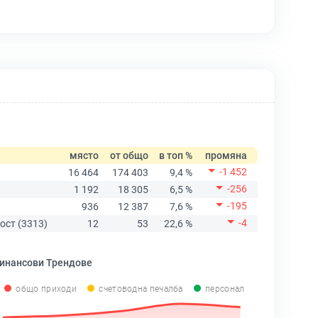
място
от общо
в топ %
промяна
-1 452
16 464
174 403
9,4 %
-256
1 192
18 305
6,5 %
-195
936
12 387
7,6 %
-4
ост (3313)
12
53
22,6 %
инансови Трендове
общо приходи
счетоводна печалба
персонал