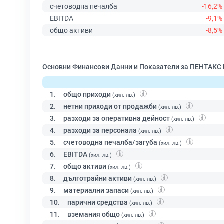
счетоводна печалба
-16,2%
EBITDA
-9,1%
общо активи
-8,5%
Основни Финансови Данни и Показатели за ПЕНТАК
1.
общо приходи
(хил. лв.)
2.
нетни приходи от продажби
(хил. лв.)
3.
разходи за оперативна дейност
(хил. лв.)
4.
разходи за персонала
(хил. лв.)
5.
счетоводна печалба/загуба
(хил. лв.)
6.
EBITDA
(хил. лв.)
7.
общо активи
(хил. лв.)
8.
дълготрайни активи
(хил. лв.)
9.
материални запаси
(хил. лв.)
10.
парични средства
(хил. лв.)
11.
вземания общо
(хил. лв.)