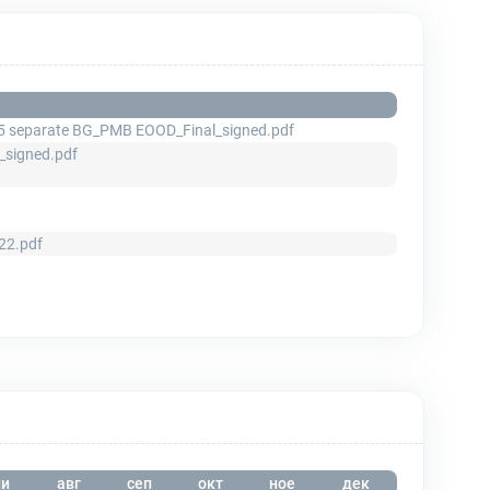
5 separate BG_PMB EOOD_Final_signed.pdf
signed.pdf
22.pdf
и
авг
сеп
окт
ное
дек