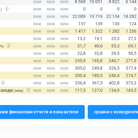
.)
(%)
азходи
(лева)
виж финансови отчети и показатели
сравни с конкурент