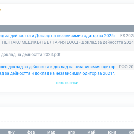
Р
д за дейността и Доклад на независимия одитор за 2025г.
FS 202
ПЕНТАКС МЕДИКЪЛ БЪЛГАРИЯ ЕООД - Доклад за дейността 2024_
 доклад на дейността 2023.pdf
ишен доклад за дейността и доклад на независимия одитор
ГФО 20
д за дейността и доклад на независимия одитор за 2021г.
виж всички
яну
фев
мар
апр
май
юни
юл