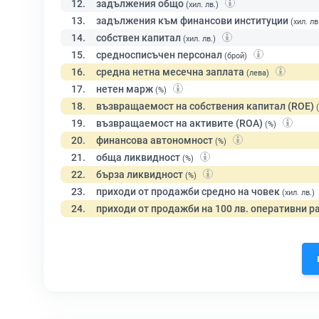
12.
задължения общо
(хил. лв.)
13.
задължения към финансови институции
(хил. лв
14.
собствен капитал
(хил. лв.)
15.
средносписъчен персонал
(брой)
16.
средна нетна месечна заплата
(лева)
17.
нетен марж
(%)
18.
възвращаемост на собствения капитал (ROE)
19.
възвращаемост на активите (ROA)
(%)
20.
финансова автономност
(%)
21.
обща ликвидност
(%)
22.
бърза ликвидност
(%)
23.
приходи от продажби средно на човек
(хил. лв.)
24.
приходи от продажби на 100 лв. оперативни р