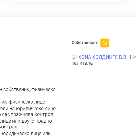
Собственост:
ХОЙА ХОЛДИНГС Б.В
| Н
капитала
н собственик, физическо
ник, физическо лице
ели на юридическо лице
о се упражнява контрол
лице или друго правно
 контрол
а юридическо лице или