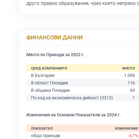
друго правно образувание, чрез което непряко 
ФИНАНСОВИ ДАННИ
Място по Приходи за 2022 г.
сред компаниите
място
В България
1 098
В област Пловдив
116
В община Пловдив
69
По код на икономическа дейност (3313)
1
Изменения на Основни Показатели за 2024 г.
показател
изменение
общо приходи
-4,7%