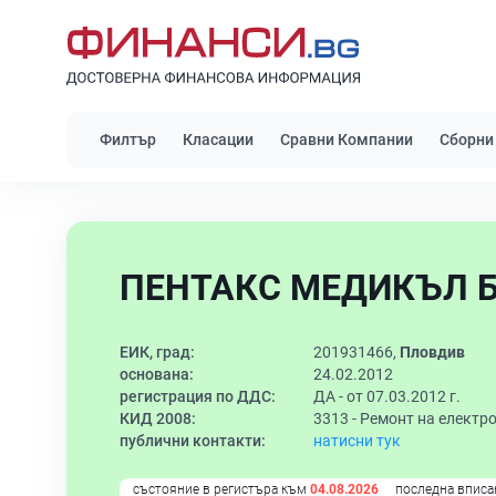
Филтър
Класации
Сравни Компании
Сборни
ПЕНТАКС МЕДИКЪЛ Б
ЕИК, град:
201931466,
Пловдив
основана:
24.02.2012
регистрация по ДДС:
ДА - от 07.03.2012 г.
КИД 2008:
3313 -
Ремонт на електро
публични контакти:
натисни тук
състояние в регистъра към
04.08.2026
последна вписа