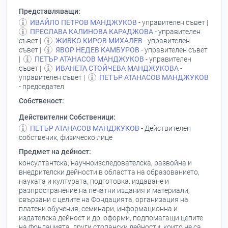
Представляващи:
ИВАЙЛО ПЕТРОВ МАНДЖУКОВ
- управителен съвет |
ПРЕСЛАВА КАЛИНОВА КАРАДЖОВА
- управителен
съвет |
ЖИВКО КИРОВ МИХАЛЕВ
- управителен
съвет |
ЯВОР НЕДЕВ КАМБУРОВ
- управителен съвет
|
ПЕТЪР АТАНАСОВ МАНДЖУКОВ
- управителен
съвет |
ИВАНЕТА СТОЙЧЕВА МАНДЖУКОВА
-
управителен съвет |
ПЕТЪР АТАНАСОВ МАНДЖУКОВ
- председател
Собственост:
Действителни Собственици:
ПЕТЪР АТАНАСОВ МАНДЖУКОВ
- Действителен
собственик, физическо лице
Предмет на дейност:
консултантска, научноизследователска, развойна и
внедрителски дейности в областта на образованието,
науката и културата, подготовка, издаване и
разпространение на печатни издания и материали,
свързани с целите на Фондацията, организация на
платени обучения, семинари, информационна и
издателска дейност и др. оформи, подпомагащи цепите
на Фондацията, други стопански дейности, които не са