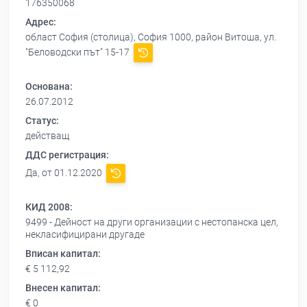
176350068
Адрес:
област София (столица), София 1000, район Витоша, ул.
"Беловодски път" 15-17
Основана:
26.07.2012
Статус:
действащ
ДДС регистрация:
Да, от 01.12.2020
КИД 2008:
9499 - Дейност на други организации с нестопанска цел,
некласифицирани другаде
Вписан капитал:
€ 5 112,92
Внесен капитал:
€ 0