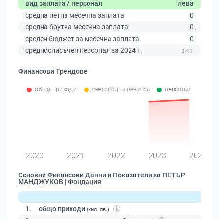
вид заплата / персонал
лева
средна нетна месечна заплата
0
средна брутна месечна заплата
0
среден бюджет за месечна заплата
0
средносписъчен персонал за 2024 г.
Финансови Трендове
общо приходи
счетоводна печалба
персонал
0
2020
2021
2022
2023
2024
Основни Финансови Данни и Показатели за ПЕТЪР
МАНДЖУКОВ | Фондация
1.
общо приходи
(хил. лв.)