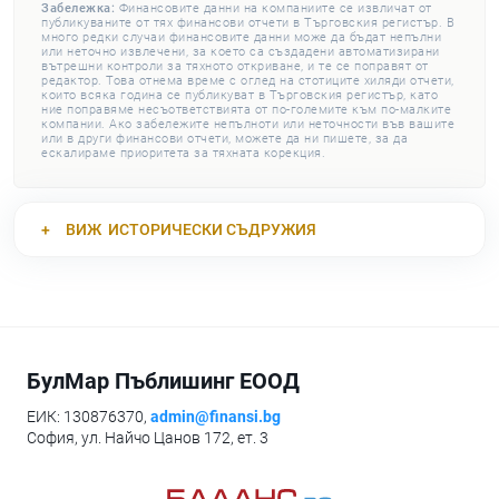
Забележка:
Финансовите данни на компаниите се извличат от
публикуваните от тях финансови отчети в Търговския регистър. В
много редки случаи финансовите данни може да бъдат непълни
или неточно извлечени, за което са създадени автоматизирани
вътрешни контроли за тяхното откриване, и те се поправят от
редактор. Това отнема време с оглед на стотиците хиляди отчети,
които всяка година се публикуват в Търговския регистър, като
ние поправяме несъответствията от по-големите към по-малките
компании. Ако забележите непълноти или неточности във вашите
или в други финансови отчети, можете да ни пишете, за да
ескалираме приоритета за тяхната корекция.
ВИЖ
ИСТОРИЧЕСКИ СЪДРУЖИЯ
БулМар Пъблишинг ЕООД
ЕИК: 130876370,
admin@finansi.bg
София, ул. Найчо Цанов 172, ет. 3