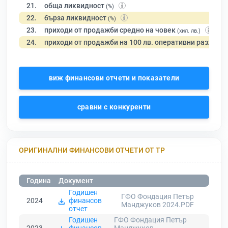
21.
обща ликвидност
(%)
22.
бърза ликвидност
(%)
23.
приходи от продажби средно на човек
(хил. лв.)
24.
приходи от продажби на 100 лв. оперативни разходи
виж финансови отчети и показатели
сравни с конкуренти
ОРИГИНАЛНИ ФИНАНСОВИ ОТЧЕТИ ОТ ТР
Година
Документ
Годишен
ГФО Фондация Петър
2024
финансов
Манджуков 2024.PDF
отчет
Годишен
ГФО Фондация Петър