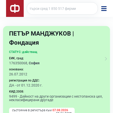
ПЕТЪР МАНДЖУКОВ |
Фондация
СТАТУС:
действащ
ЕИК, град:
176350068,
София
основана:
26.07.2012
регистрация по ДДС:
ДА - от 01.12.2020 г.
КИД 2008:
9499 -
Дейност на други организации с нестопанска цел,
некласифицирани другаде
състояние в регистъра към
07.08.2026