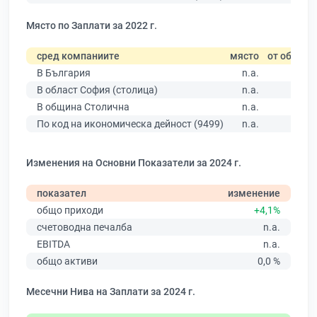
Място по Заплати за 2022 г.
сред компаниите
място
от общо
В България
n.a.
В област София (столица)
n.a.
В община Столична
n.a.
По код на икономическа дейност (9499)
n.a.
Изменения на Основни Показатели за 2024 г.
показател
изменение
общо приходи
+4,1%
счетоводна печалба
n.a.
EBITDA
n.a.
общо активи
0,0 %
Месечни Нива на Заплати за 2024 г.