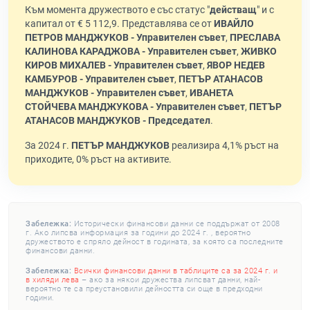
Към момента дружеството е със статус "
действащ
" и с
капитал от € 5 112,9. Представлява се от
ИВАЙЛО
ПЕТРОВ МАНДЖУКОВ - Управителен съвет
,
ПРЕСЛАВА
КАЛИНОВА КАРАДЖОВА - Управителен съвет
,
ЖИВКО
КИРОВ МИХАЛЕВ - Управителен съвет
,
ЯВОР НЕДЕВ
КАМБУРОВ - Управителен съвет
,
ПЕТЪР АТАНАСОВ
МАНДЖУКОВ - Управителен съвет
,
ИВАНЕТА
СТОЙЧЕВА МАНДЖУКОВА - Управителен съвет
,
ПЕТЪР
АТАНАСОВ МАНДЖУКОВ - Председател
.
За 2024 г.
ПЕТЪР МАНДЖУКОВ
реализира 4,1% ръст на
приходите, 0% ръст на активите.
Забележка:
Исторически финансови данни се поддържат от 2008
г. Ако липсва информация за години до 2024 г. , вероятно
дружеството е спряло дейност в годината, за която са последните
финансови данни.
Забележка:
Всички финансови данни в таблиците са за 2024 г. и
в хиляди лева
– ако за някои дружества липсват данни, най-
вероятно те са преустановили дейността си още в предходни
години.