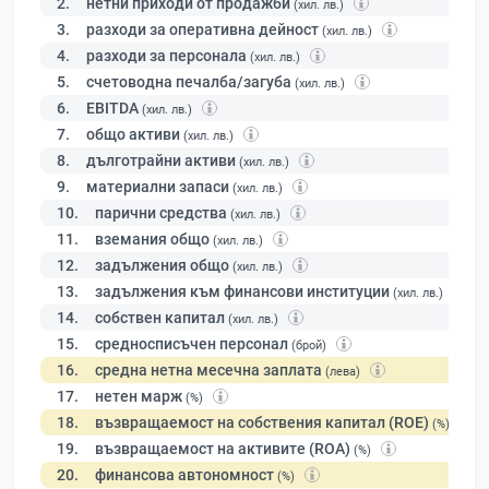
2.
нетни приходи от продажби
(хил. лв.)
3.
разходи за оперативна дейност
(хил. лв.)
4.
разходи за персонала
(хил. лв.)
5.
счетоводна печалба/загуба
(хил. лв.)
6.
EBITDA
(хил. лв.)
7.
общо активи
(хил. лв.)
8.
дълготрайни активи
(хил. лв.)
9.
материални запаси
(хил. лв.)
10.
парични средства
(хил. лв.)
11.
вземания общо
(хил. лв.)
12.
задължения общо
(хил. лв.)
13.
задължения към финансови институции
(хил. лв.)
14.
собствен капитал
(хил. лв.)
15.
средносписъчен персонал
(брой)
16.
средна нетна месечна заплата
(лева)
17.
нетен марж
(%)
18.
възвращаемост на собствения капитал (ROE)
(%)
19.
възвращаемост на активите (ROA)
(%)
20.
финансова автономност
(%)